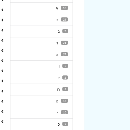
א
52
ב
25
ג
7
ד
21
ה
37
ו
5
ז
2
ח
8
ט
12
י
10
כ
9