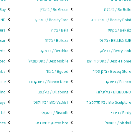
Be Belle / בי בלה
Be Green / בי גרין
uty Bay
Beauty Point / ביוטי פוינט
BeautyCare / ביוטיקר
BEYOND
Beksiz / בקסיז
Bela / בלה
 Natura
BELLE& SUE \ בל וסו
Belleza / בלזה
en Wear
BerryLook / ברילוק
Bershka / ברשקה
Berta / 
Best 4 Home / בסט פור הום
Best Mobile / בסט מובייל
Bezeq 
Bezeq Store / בזק סטור
Bgood / ביגוד
Biamba 
Bianco / ביאנקו
Bianco Nero / ביאנקו נרו
esOnline
BILIBLOND \ ביליבלונד
Billabong / בילבונג
nd Bino
Bio Sculpture / ביו סקלפצ'ר
BIO VELVET \ ביו וולווט
biogaya 
Birdy / בירדי
Biscotti / ביסקוטי
bit / ביט אשראי
bit2hul / ביטוחול
Bitter bro\ אחים ביטר
d White