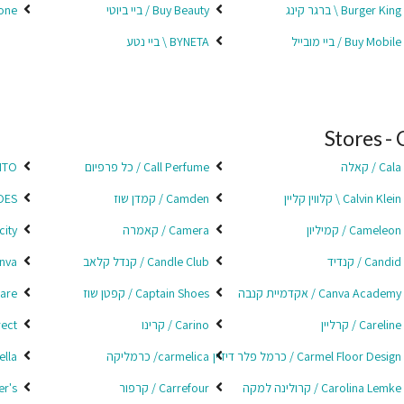
Burger King \ ברגר קינג
Buy Beauty / ביי ביוטי
one
Buy Mobile / ביי מובייל
BYNETA \ ביי נטע
Stores - 
Cala / קאלה
Call Perfume / כל פרפיום
ALMITO
Calvin Klein \ קלווין קליין
Camden / קמדן שוז
SHOES
Cameleon / קמיליון
Camera / קאמרה
ra city
Candid / קנדיד
Candle Club / קנדל קלאב
Canva /
Canva Academy / אקדמיית קנבה
Captain Shoes / קפטן שוז
Care / קר ל
Careline / קרליין
Carino / קרינו
 Direct
Carmel Floor Design / כרמל פלר דיזיין
carmelica/ כרמליקה
rmella
Carolina Lemke / קרולינה למקה
Carrefour / קרפור
arter's