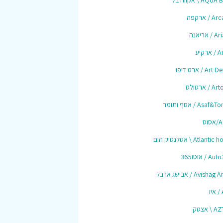
AQU \ אקווה בל
 / ארקפה
 אריאנה
רקיע
Ar / ארט דיפו
/ ארטולס
Asaf / אסף ותומר
סוס
Atlant \ אטלנטיק הום
 / אוטו365
Avisha / אבישג ארבל
ו
\ אצטק