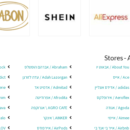
Stores - 
About You / אבאוט יו
Abraham / אברהם הוסטלס
Abstock
Ace / אייס
Adah Lazorgan / עדה לזורגן
Addict 
adidas / אדידס אונליין
Admitad / אדמיט אד
Aerie /
Aeroflex / אירופלקס
Afrodita / אפרודיטה
Agamim
Agoda / אגודה
AGRO CAFE \ אגרוקפה
Ahava /
Aimee / איימי
AINKER \ אינקר
Airalo / 
Airbnb / אייר בי אנד בי
AirPods / איירפודס
AKILOV 