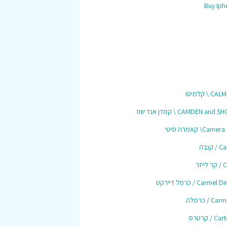
Buy Iph
C \ קלמיטו
CAMDEN and  \ קמדן אנד שוז
Came\ קאמרה סיטי
 קנבה
ייזר
Carmel / כרמל דיירקט
Ca / כרמלה
C / קרטרס