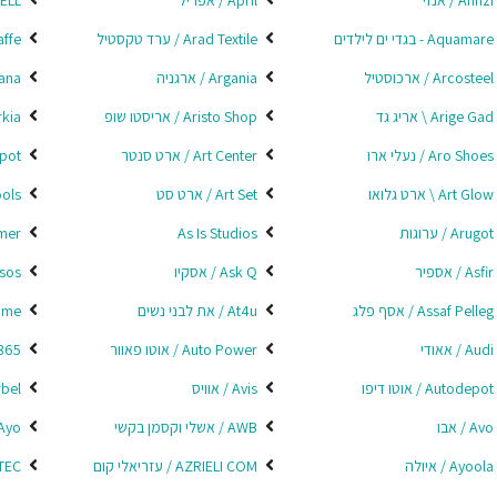
Annzi / אנזי
April / אפריל
A BELL
Aquamare - בגדי ים לילדים
Arad Textile / ערד טקסטיל
Arcaffe
Arcosteel / ארכוסטיל
Argania / ארגניה
Ariana /
Arige Gad \ אריג גד
Aristo Shop / אריסטו שופ
Arkia / א
Aro Shoes / נעלי ארו
Art Center / ארט סנטר
t Depot
Art Glow \ ארט גלואו
Art Set / ארט סט
Artools 
Arugot / ערוגות
As Is Studios
&Tomer
Asfir / אספיר
Ask Q / אסקיו
Asos/א
Assaf Pelleg / אסף פלג
At4u / את לבני נשים
ic home
Audi / אאודי
Auto Power / אוטו פאוור
Auto365
Autodepot / אוטו דיפו
Avis / אוויס
g Arbel
Avo / אבו
AWB / אשלי וקסמן בקשי
Ayo / אי
Ayoola / איולה
AZRIELI COM / עזריאלי קום
AZTEC 