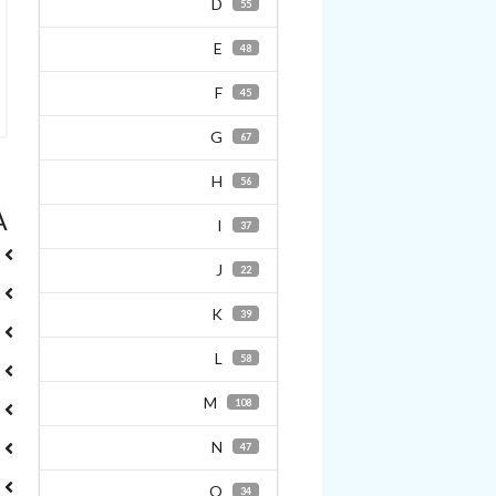
D
55
E
48
F
45
G
67
H
56
A
I
37
J
22
K
39
L
58
M
108
N
47
O
34