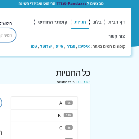
מבצעים ל
Pandazzz-פנדזז
הריהוט ואביזרי השינה
דף הבית
בלוג
חנויות
קופוני החודש
חיפוש ק
צור קשר
קופונים חמים באתר :
איסימו
,
פנדה
,
אייס
,
ישרוטל
,
טמו
כל החנויות
>
ICOUPONS
כל החנויות
A
96
B
110
C
86
ח