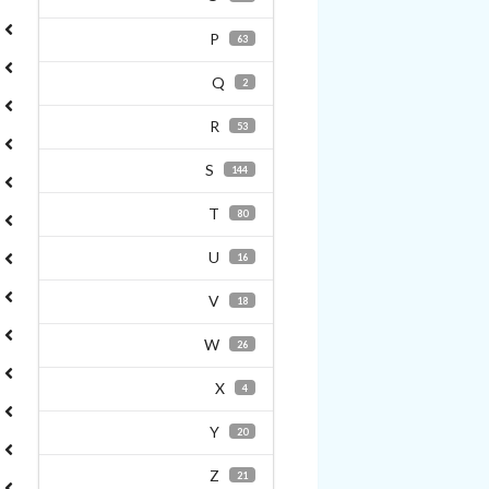
P
63
Q
2
R
53
S
144
T
80
U
16
V
18
W
26
X
4
Y
20
Z
21