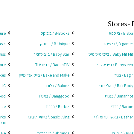
Stores - 
B Spa / בי ספא
B-Books / ביבוקס
B-Cure / בי
B-gamer \ בי גיימר
B-Unique / בי יוניק
by Basic
Baby Mit Mit / בייבי מיט מיט
Baby Star / בייביסטאר
Babyliss
Babysleep / בייביסליפ
BadimTLV / בדים TLV
g Store
Bagir / בגיר
Bake and Make / בייק אנד מייק
Bakes /
Bali Body / באלי בודי
Balonz / בלונז
PUBLIC
Bananhot / בננות
Banggood / באנג'ו
angood
Barbie / ברבי
Barbiz / ברביז
ot Life
Basher / באשר פרומז'רי
basic living \ בייסיק ליבינג
וורק
BBB \ בי בי בי
Bbrands / בי ברנדס
Be / בי פארם