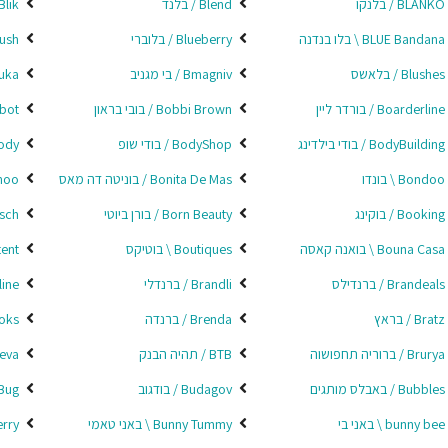
BLANKO / בלנקו
Blend / בלנד
Blik / בלי
BLUE Bandana \ בלו בנדנה
Blueberry / בלוברי
Blush / 
Blushes / בלאשס
Bmagniv / בי מגניב
manuka
Boarderline / בורדר ליין
Bobbi Brown / בובי בראון
Bobot /
BodyBuilding / בודי בילדינג
BodyShop / בודי שופ
Boebody
Bondoo \ בונדו
Bonita De Mas / בוניטה דה מאס
oohoo
Booking / בוקינג
Born Beauty / בורן ביוטי
Bosch 
Bouna Casa \ בואנה קאסה
Boutiques \ בוטיקס
Bpatent
Brandeals / ברנדילס
Brandli / ברנדלי
 Online
Bratz / בראץ
Brenda / ברנדה
Brooks
Brurya / ברוריה תחפושוה
BTB / תהיה הבנק
Bteva / ב
Bubbles / באבלס מותגים
Budagov / בודגוב
Bug / בא
bunny bee \ באני בי
Bunny Tummy \ באני טאמי
rberry