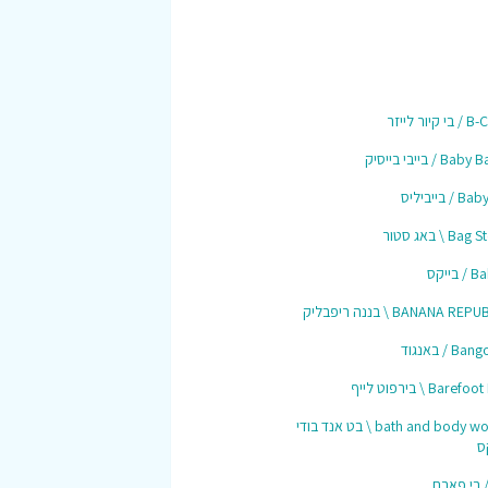
 קיור לייזר
Ba / בייבי בייסיק
 / בייביליס
Ba \ באג סטור
 בייקס
BANANA RE \ בננה ריפבליק
B / באנגוד
Barefo \ בירפוט לייף
bath and body works \ בט אנד בודי
ס