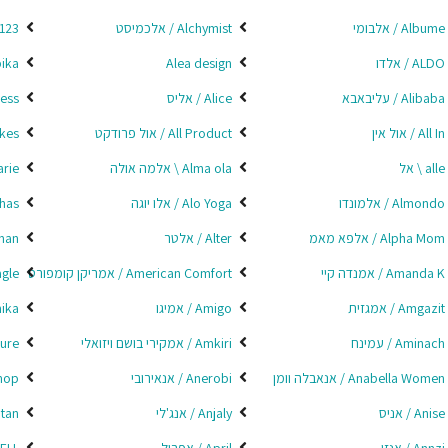
Albume / אלבומי
Alchymist / אלכמיסט
hol 123
ALDO / אלדו
Alea design
lembika
Alibaba / עליבאבא
Alice / אליס
iexpress
All In / אול אין
All Product / אול פרודקט
Allbikes 
alle \ אל
Alma ola \ אלמה אולה
Almarie
Almondo / אלמונדו
Alo Yoga / אלו יוגה
Alohas\
Alpha Mom / אלפא מאמ
Alter / אלטר
Altman 
Amanda K / אמנדה קיי
American Comfort / אמריקן קומפורט
 Eagle
Amgazit / אמגזית
Amigo / אמיגו
Amika /
Aminach / עמינח
Amkiri / אמקירי בושם ויזואלי
hicure
Anabella Women / אנאבלה וומן
Anerobi / אנאירובי
l Shop
Anise / אניס
Anjaly / אנג'לי
a Lotan