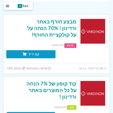
הכל
4
מבצע חורף באתר
ורדינון ! 70% הנחה על
על קולקציית החורף!
ללא תפוגה
מבצע
קח דיל
68 כבר חסכו! 0 היום
שיתוף בוואטסאפ
העתק URL
קוד קופון של 7% הנחה
על כל המוצרים באתר
ורדינון !
ללא תפוגה
קוד