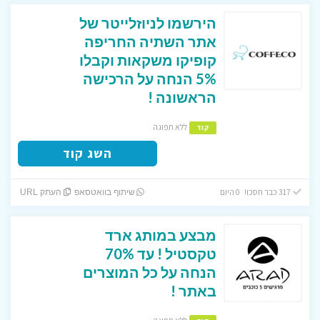
הירשמו לניוזלייטר של
אתר השתיה החריפה
קופיקו משקאות וקבלו
5% הנחה על הרכישה
הראשונה !
ללא תפוגה
קוד
השג קוד
317 כבר חסכו! 0 היום
שיתוף בוואטסאפ
העתק URL
מבצע במותג ארד
טקסטיל ! עד 70%
הנחה על כל המוצרים
באתר !