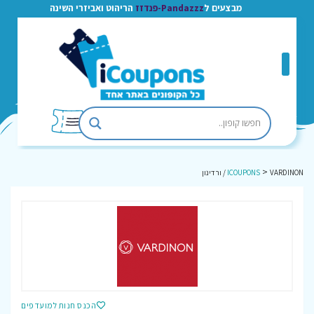
מבצעים ל
Pandazzz-פנדזז
הריהוט ואביזרי השינה
>
VARDINON / ורדינון
ICOUPONS
הכנס חנות למועדפים