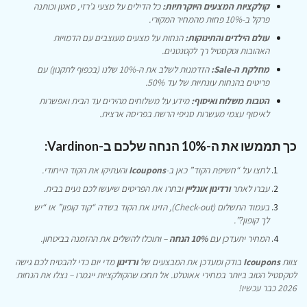
קולקציות המצעים היוקרתיות:
כל הדילים על מצעי ג’רזי, סאטן וכותנה
פרקל ב-10% פחות מהמחיר המקורי.
עולם הילדים והתינוקות:
הנחות על מצעים מעוצבים עם הדמויות
האהובות וטקסטיל רך לקטנטנים.
מחלקת ה-Sale:
הזדמנות לשלב את ה-10% שלנו (בכפוף לתקנון) עם
פריטים בהנחות עונתיות של עד 50%.
הטבות משלוח ואיסוף:
מידע על משלוחים מהירים עד הבית ואפשרות
לאיסוף עצמי מעשרות סניפי הרשת בפריסה ארצית.
כך תממשו את ה-10% הנחה שלכם ב-Vardinon:
לחצו על “חשיפת הקוד” כאן ב-
Icoupons
והעתיקו את הקוד הייחודי.
עברו לאתר
ורדינון אונליין
ובחרו את הפריטים שיעשו לכם נעים בבית.
בעמוד התשלום (Check-out), הזינו את הקוד בשדה “קוד קופון” או “יש
לך קופון?”.
המחיר יתעדכן עם
10% הנחה
– ותוכלו להשלים את ההזמנה בביטחון.
צוות
Icoupons
בודק ומעדכן את המבצעים של
ורדינון
מדי יום כדי להבטיח לכם גישה
לטקסטיל הטוב ביותר במחירי אאוטלט. אל תחכו שהקולקציות ייגמרו – נצלו את הנחות
2026 כבר עכשיו!