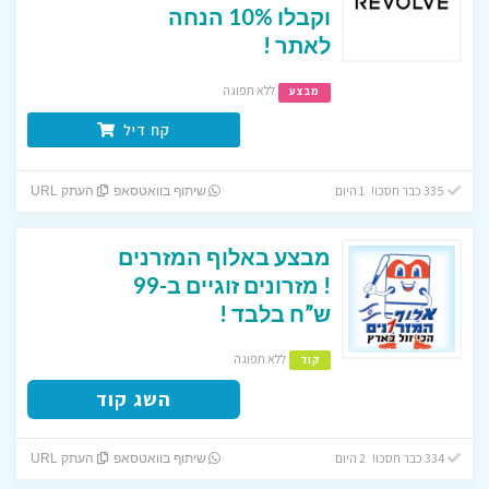
וקבלו 10% הנחה
לאתר !
ללא תפוגה
מבצע
קח דיל
335 כבר חסכו! 1 היום
שיתוף בוואטסאפ
העתק URL
מבצע באלוף המזרנים
! מזרונים זוגיים ב-99
ש”ח בלבד !
ללא תפוגה
קוד
השג קוד
334 כבר חסכו! 2 היום
שיתוף בוואטסאפ
העתק URL