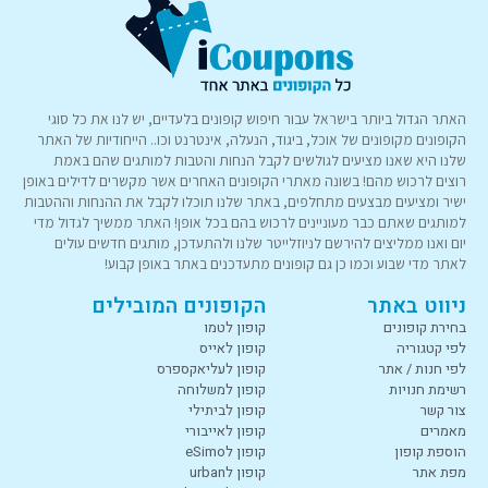
האתר הגדול ביותר בישראל עבור חיפוש קופונים בלעדיים, יש לנו את כל סוגי
הקופונים מקופונים של אוכל, ביגוד, הנעלה, אינטרנט וכו.. הייחודיות של האתר
שלנו היא שאנו מציעים לגולשים לקבל הנחות והטבות למותגים שהם באמת
רוצים לרכוש מהם! בשונה מאתרי הקופונים האחרים אשר מקשרים לדילים באופן
ישיר ומציעים מבצעים מתחלפים, באתר שלנו תוכלו לקבל את ההנחות וההטבות
למותגים שאתם כבר מעוניינים לרכוש בהם בכל אופן! האתר ממשיך לגדול מדי
יום ואנו ממליצים להירשם לניוזלייטר שלנו ולהתעדכן, מותגים חדשים עולים
לאתר מדי שבוע וכמו כן גם קופונים מתעדכנים באתר באופן קבוע!
ניווט באתר
הקופונים המובילים
בחירת קופונים
קופון לטמו
לפי קטגוריה
קופון לאייס
לפי חנות / אתר
קופון לעליאקספרס
רשימת חנויות
קופון למשלוחה
צור קשר
קופון לביתילי
מאמרים
קופון לאייבורי
הוספת קופון
קופון לeSimo
מפת אתר
קופון לurban