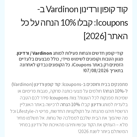
קוד קופון ורדינון Vardinon ב-
Icoupons: קבלו 10% הנחה על כל
האתר [2026]
קודי קופון חדשים והנחות פעילות למותג
Vardinon / ורדינון
.
מגוון הטבות וקופונים לשימוש מיידי, כולל מבצעים בלעדיים
הזמינים רק באתר iCoupons. כל הקופונים נבדקו לאחרונה
בתאריך 07/08/2026!
מתפנקים בבית וחוסכים ב-Icoupons: קוד קופון ורדינון (Vardinon)
ל-10% הנחה!
חולמים על מצעי כותנה סרוקה, מגבות פרימיום או
שמיכות מפנקות לכל העונות? צוות
Icoupons
סידר לכם הטבה
בלעדית למותג
ורדינון
: קבלו
10% הנחה
לרכישה באתר האונליין
הרשמי! תיהנו מהנחה על הקולקציות החדשות, פריטי ה-Lifestyle וכל
מה שיהפוך את הבית שלכם לממלכה של נוחות. אל תשלמו מחיר
מלא – העתיקו את הקוד עכשיו ותיהנו מהאיכות של ורדינון במחיר
המשתלם ביותר לשנת 2026!