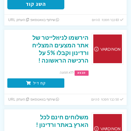
השג קוד
83 כבר חסכו! 0 היום
שיתוף בוואטסאפ
העתק URL
הירשמו לניוזלייטר של
אתר המצעים המצליח
ורדינון וקבלו 5% על
הרכישה הראשונה !
ללא תפוגה
מבצע
קח דיל
50 כבר חסכו! 0 היום
שיתוף בוואטסאפ
העתק URL
משלוחים חינם לכל
הארץ באתר ורדינון !