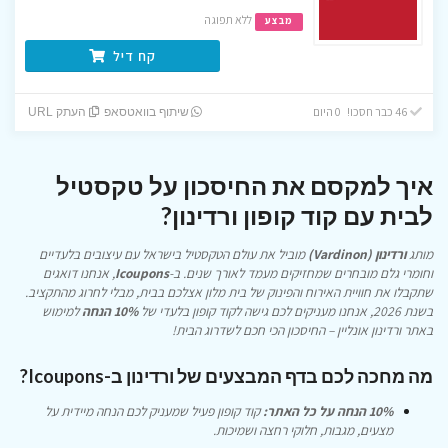
ללא תפוגה
מבצע
קח דיל
46 כבר חסכו! 0 היום
שיתוף בוואטסאפ
העתק URL
איך למקסם את החיסכון על טקסטיל
לבית עם קוד קופון ורדינון?
מותג
ורדינון (Vardinon)
מוביל את עולם הטקסטיל בישראל עם עיצובים בלעדיים
וחומרי גלם מובחרים שמחזיקים מעמד לאורך שנים. ב-
Icoupons
, אנחנו דואגים
שתקבלו את חוויית האירוח והפינוק של בית מלון אצלכם בבית, מבלי לחרוג מהתקציב.
בשנת 2026, אנחנו מעניקים לכם גישה לקוד קופון בלעדי של
10% הנחה
למימוש
באתר ורדינון אונליין – החיסכון הכי חכם לשדרוג הבית!
מה מחכה לכם בדף המבצעים של ורדינון ב-Icoupons?
10% הנחה על כל האתר:
קוד קופון פעיל שמעניק לכם הנחה מיידית על
מצעים, מגבות, חלוקי רחצה ושמיכות.