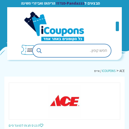
מבצעים ל
Pandazzz-פנדזז
הריהוט ואביזרי השינה
>
ACE / אייס
ICOUPONS
הכנס חנות למועדפים