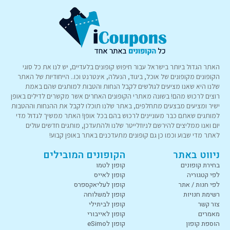
האתר הגדול ביותר בישראל עבור חיפוש קופונים בלעדיים, יש לנו את כל סוגי
הקופונים מקופונים של אוכל, ביגוד, הנעלה, אינטרנט וכו.. הייחודיות של האתר
שלנו היא שאנו מציעים לגולשים לקבל הנחות והטבות למותגים שהם באמת
רוצים לרכוש מהם! בשונה מאתרי הקופונים האחרים אשר מקשרים לדילים באופן
ישיר ומציעים מבצעים מתחלפים, באתר שלנו תוכלו לקבל את ההנחות וההטבות
למותגים שאתם כבר מעוניינים לרכוש בהם בכל אופן! האתר ממשיך לגדול מדי
יום ואנו ממליצים להירשם לניוזלייטר שלנו ולהתעדכן, מותגים חדשים עולים
לאתר מדי שבוע וכמו כן גם קופונים מתעדכנים באתר באופן קבוע!
ניווט באתר
הקופונים המובילים
בחירת קופונים
קופון לטמו
לפי קטגוריה
קופון לאייס
לפי חנות / אתר
קופון לעליאקספרס
רשימת חנויות
קופון למשלוחה
צור קשר
קופון לביתילי
מאמרים
קופון לאייבורי
הוספת קופון
קופון לeSimo