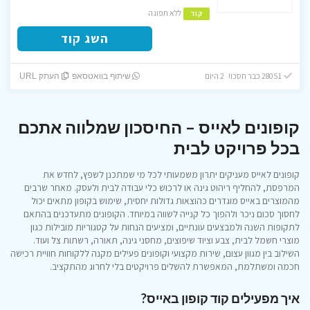
ללא תפוגה
קוד
השג קוד
28051 כבר חסכו! 2 היום
שיתוף בוואטסאפ
העתק URL
קופונים לאייס – החיסכון שמלווה אתכם
בכל פרויקט לבית
קופונים לאייס מעניקים יתרון משמעותי לכל מי שמתכנן לשפץ, לחדש את
המרפסת, להחליף ריהוט גינה או לרכוש כלי עבודה לבית ולעסק. מאחר שרבים
מהמוצרים באייס מוגדרים כהוצאות גדולות יחסית, שימוש בקופון מתאים יכול
לחסוך סכום ניכר ולהפוך כל קנייה לשווה במיוחד. הקופונים מתעדכנים בהתאם
לתקופות השנה ולמבצעים עונתיים, ומציעים הנחות על קטגוריות מובילות כגון
מוצרי חשמל לבית, צבע וציוד שיפוצים, מחסני גינה, תאורה, רשתות צל ועוד.
השילוב בין מגוון עצום, שירות מקצועי וקופונים פעילים מקנה ללקוחות חוויית רכישה
חכמה ומשתלמת, המאפשרת להשלים פרויקטים בלי לחרוג מהתקציב.
איך מפעילים קוד קופון באייס?