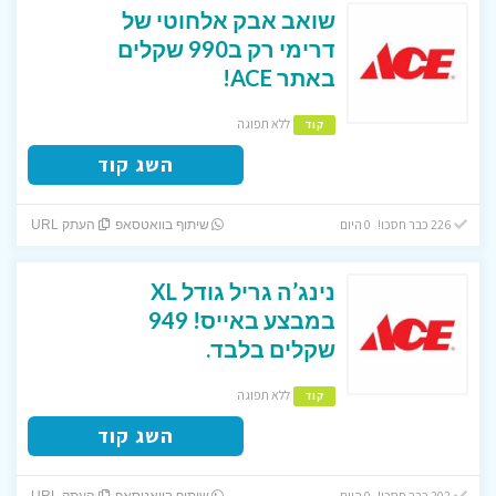
שואב אבק אלחוטי של
דרימי רק ב990 שקלים
באתר ACE!
ללא תפוגה
קוד
השג קוד
226 כבר חסכו! 0 היום
שיתוף בוואטסאפ
העתק URL
נינג’ה גריל גודל XL
במבצע באייס! 949
שקלים בלבד.
ללא תפוגה
קוד
השג קוד
202 כבר חסכו! 0 היום
שיתוף בוואטסאפ
העתק URL