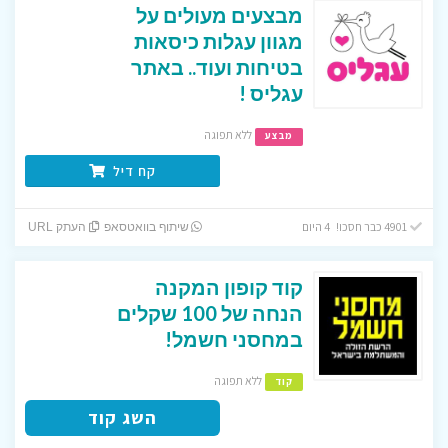
מבצעים מעולים על
מגוון עגלות כיסאות
בטיחות ועוד.. באתר
עגליס !
ללא תפוגה
מבצע
קח דיל
4901 כבר חסכו! 4 היום
שיתוף בוואטסאפ
העתק URL
קוד קופון המקנה
הנחה של 100 שקלים
במחסני חשמל!
ללא תפוגה
קוד
השג קוד