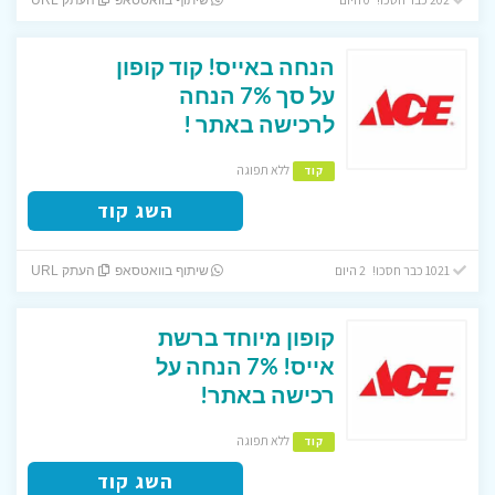
הנחה באייס! קוד קופון
על סך 7% הנחה
לרכישה באתר !
ללא תפוגה
קוד
השג קוד
1021 כבר חסכו! 2 היום
שיתוף בוואטסאפ
העתק URL
קופון מיוחד ברשת
אייס! 7% הנחה על
רכישה באתר!
ללא תפוגה
קוד
השג קוד