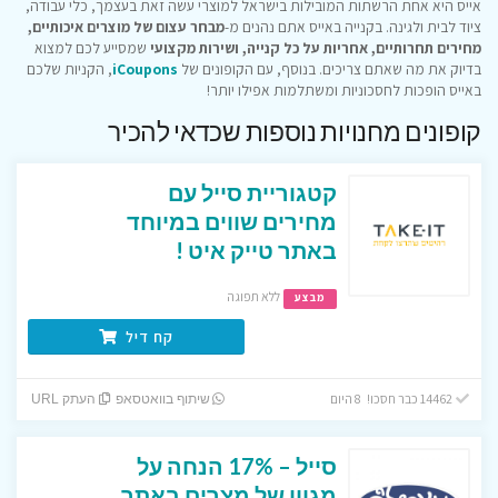
אייס היא אחת הרשתות המובילות בישראל למוצרי עשה זאת בעצמך, כלי עבודה,
ציוד לבית ולגינה. בקנייה באייס אתם נהנים מ-
מבחר עצום של מוצרים איכותיים,
מחירים תחרותיים, אחריות על כל קנייה, ושירות מקצועי
שמסייע לכם למצוא
בדיוק את מה שאתם צריכים. בנוסף, עם הקופונים של
iCoupons
, הקניות שלכם
באייס הופכות לחסכוניות ומשתלמות אפילו יותר!
קופונים מחנויות נוספות שכדאי להכיר
קטגוריית סייל עם
מחירים שווים במיוחד
באתר טייק איט !
ללא תפוגה
מבצע
קח דיל
14462 כבר חסכו! 8 היום
שיתוף בוואטסאפ
העתק URL
סייל – 17% הנחה על
מגוון של מצרים באתר