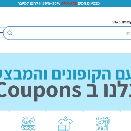
מבצעים חמים
ACE-אייס
30%-50%!!! לחצו למעבר
ופונים באתר
 הקופונים והמבצעי
ב iCoupons !