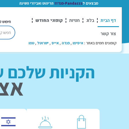
מבצעים ל
Pandazzz-פנדזז
הריהוט ואביזרי השינה
דף הבית
בלוג
חנויות
קופוני החודש
חיפוש ק
צור קשר
קופונים חמים באתר :
איסימו
,
פנדה
,
אייס
,
ישרוטל
,
טמו
הקניות שלכם עם
אצלנו 