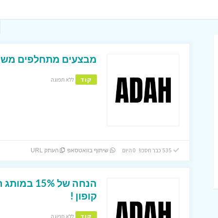
מבצעים מתחלפים משתל
קוד
ללא תפוגה
535 כבר חסכו! 0 היום
שיתוף בוואטסאפ
העתק URL
הנחה של 5%
קופון !
קוד
ללא תפוגה