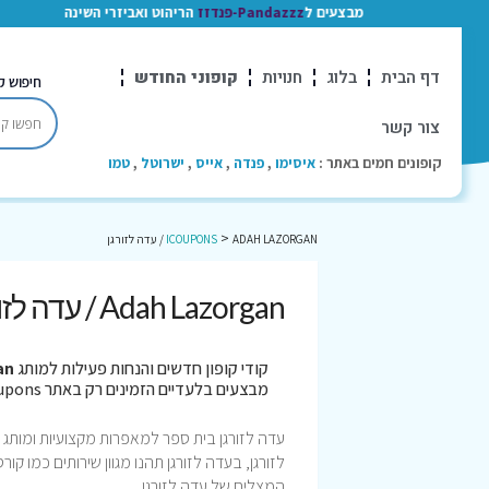
מבצעים ל
Pandazzz-פנדזז
הריהוט ואביזרי השינה
דף הבית
בלוג
חנויות
קופוני החודש
חיפוש ק
צור קשר
קופונים חמים באתר :
איסימו
,
פנדה
,
אייס
,
ישרוטל
,
טמו
>
ADAH LAZORGAN / עדה לזורגן
ICOUPONS
Adah Lazorgan / עדה לזורגן קוד קופון בלעדי 15% הנחה ומגוון מבצעים
קודי קופון חדשים והנחות פעילות למותג
rgan
מבצעים בלעדיים הזמינים רק באתר iCoupons. כל הקופונים נבדקו לאחרונה בתאריך 07/08/2026!
עדה לזורגן בית ספר למאפרות מקצועיות ומותג
לזורגן, בעדה לזורגן תהנו מגוון שירותים כמו קו
המצליח של עדה לזורגן.