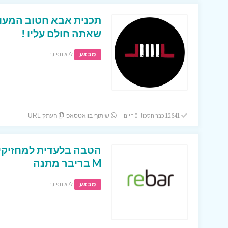
שאתה חולם עליו !
מבצע
ללא תפוגה
12641 כבר חסכו! 0 היום
שיתוף בוואטסאפ
העתק URL
הטבה בלעדית למחזיקי
M בריבר מתנה
מבצע
ללא תפוגה