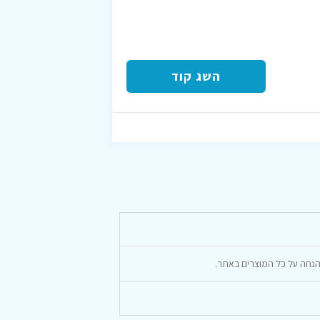
השג קוד