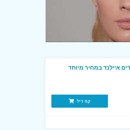
ים איילנד במחיר מיוחד
קח דיל