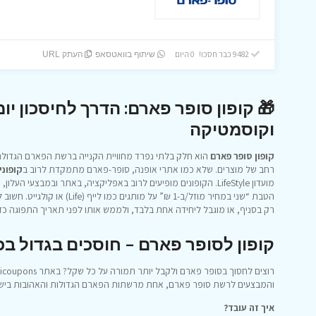
9482 כבר חסכו! 0 היום
שיתוף בוואטסאפ
העתק URL
🎁
קופון סופר פארם: הדרך לחיסכון יו
וקוסמטיקה
קופון סופר פארם
הוא חלק בלתי נפרד מחוויית הקנייה ברשת הפארם הגדולה 
רחב של מוצרים. שלא כמו אתרי אופנה, סופר-פארם מתמקדת לרוב ב
קופוני
מועדון LifeStyle. הקופונים מופיעים לרוב באפליקציה, באתר ובמבצעי 
הטבת “שני במחיר מוזל/ב-1 ₪” על 
רק בסניף, או מוגבל ליחידה אחת בלבד, ולממש אותו לפני תאריך התפוגה כדי 
קופון לסופר פארם – חוסכים בגדול בכל
והמבצעים לרשת סופר פארם, אחת מרשתות הפארם הגדולות והאהובות ביש
איך זה עובד?