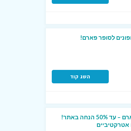
פונים לסופר פארם!
השג קוד
כל המבצעים בסופר פארם – עד 50% הנחה באתר!
 אטרקטיביים