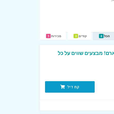
הכל
קודים
מכירות
5
3
8
רם! מבצעים שווים על כל
קח דיל