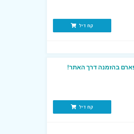
קח דיל
פארם בהזמנה דרך האתר!
קח דיל