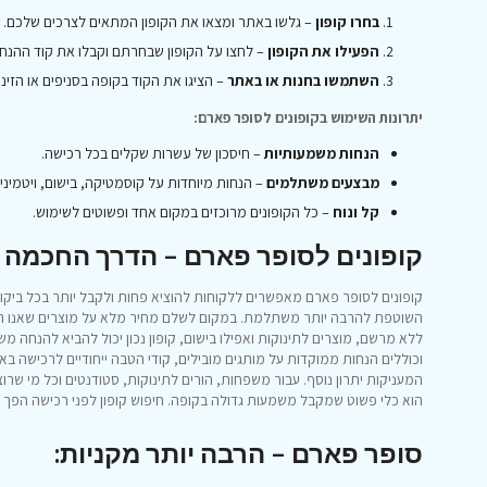
בחרו קופון
– גלשו באתר ומצאו את הקופון המתאים לצרכים שלכם.
הפעילו את הקופון
– לחצו על הקופון שבחרתם וקבלו את קוד ההנח
השתמשו בחנות או באתר
– הציגו את הקוד בקופה בסניפים או הזינ
יתרונות השימוש בקופונים לסופר פארם:
הנחות משמעותיות
– חיסכון של עשרות שקלים בכל רכישה.
מבצעים משתלמים
– הנחות מיוחדות על קוסמטיקה, בישום, ויטמינים 
קל ונוח
– כל הקופונים מרוכזים במקום אחד ופשוטים לשימוש.
קופונים לסופר פארם – הדרך החכמה ל
קופונים לסופר פארם מאפשרים ללקוחות להוציא פחות ולקבל יותר בכל ביקור בח
השוטפת להרבה יותר משתלמת. במקום לשלם מחיר מלא על מוצרים שאנו רוכש
ללא מרשם, מוצרים לתינוקות ואפילו בישום, קופון נכון יכול להביא להנחה מ
וכוללים הנחות ממוקדות על מותגים מובילים, קודי הטבה ייחודיים לרכישה בא
המעניקות יתרון נוסף. עבור משפחות, הורים לתינוקות, סטודנטים וכל מי שר
הוא כלי פשוט שמקבל משמעות גדולה בקופה. חיפוש קופון לפני רכישה הפך ל
סופר פארם – הרבה יותר מקניות: