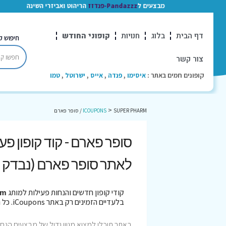
מבצעים ל
Pandazzz-פנדזז
הריהוט ואביזרי השינה
דף הבית
בלוג
חנויות
קופוני החודש
חיפוש ק
צור קשר
קופונים חמים באתר :
איסימו
,
פנדה
,
אייס
,
ישרוטל
,
טמו
>
SUPER PHARM / סופר פארם
ICOUPONS
לאתר סופר פארם (נבדק ה
קודי קופון חדשים והנחות פעילות למותג
harm
בלעדיים הזמינים רק באתר iCoupons. כל הקופונים נבדקו לאחרונה בתאריך 05/08/2026!
באתר תוכלו למצוא מגוון גדול של מבצעים הנחות 