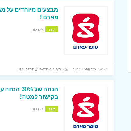
מבצעים מיוחדים על מגו
פארם !
קוד
ללא תפוגה
1370 כבר חסכו! 0 היום
שיתוף בוואטסאפ
העתק URL
הנחה של 0%
בקישור למטה!
קוד
ללא תפוגה