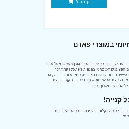
קח דיל
מיומי במוצרי פארם
בישראל, והוא מאפשר לחסוך באופן משמעותי על מגוון
ם ספציפיים למוצר
או ב
הנחות רשת כלליות
לחברי
העלון, ומציעים הנחות קבועות באחוזים, מחיר מיוחד לפריט, או
מותגים כמו לייף (Life) או קולגייט. חשוב לשים לב לתנאי המימוש – האם הקופון תקף רק באתר,
ליהנות מהחיסכון המיידי.
 קנייה!
רוצים לחסוך בסופר פארם ולקבל יותר תמורה על כל שקל? באתר icoupons תוכלו למצוא בקלות ובמהירות את מיטב הקופונים
ראל.