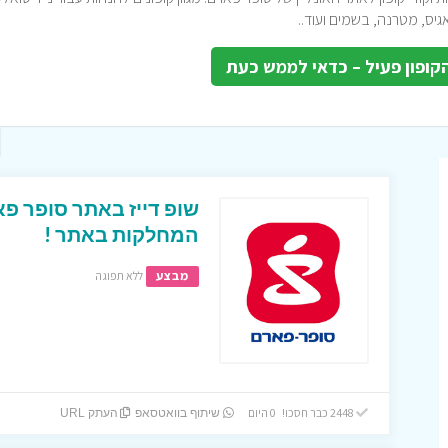
אגיס, מטרנה, בשמים ועוד..
קופון פעיל – כדאי לממש כעת
שופ דייז באתר סופר פא
המחלקות באתר !
מבצע
ללא תפוגה
2448 כבר חסכו! 0 היום
שיתוף בוואטסאפ
העתק URL