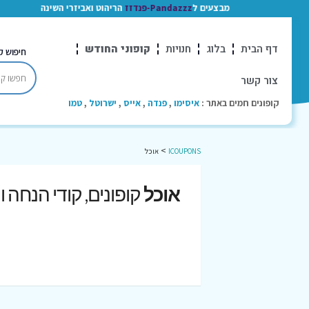
מבצעים ל
Pandazzz-פנדזז
הריהוט ואביזרי השינה
דף הבית
בלוג
חנויות
קופוני החודש
חיפוש ק
צור קשר
קופונים חמים באתר :
איסימו
,
פנדה
,
אייס
,
ישרוטל
,
טמו
>
ICOUPONS
אוכל
אוכל
קופונים, קודי הנחה 