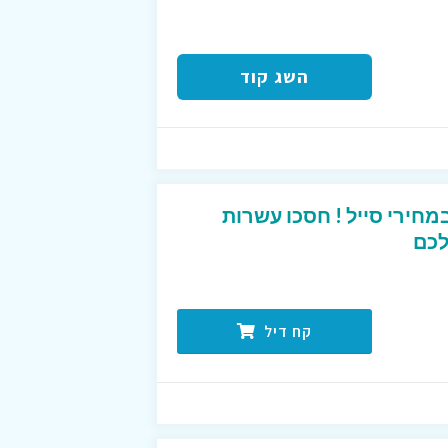
השג קוד
מחירי סייל ! חסכו עשרות
לכם
קח דיל