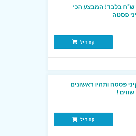
מארז 30 יח’ שני ב-199 ש”ח בלבד! המבצע הכי
קח דיל
ני פסטה ותהיו ראשונים
ווים !
קח דיל