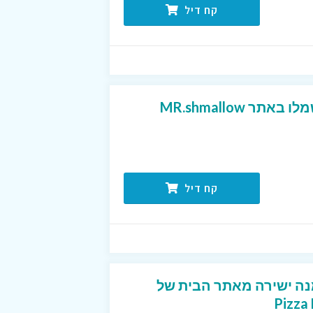
קח דיל
 MR.shmallow
קח דיל
נה ישירה מאתר הבית של