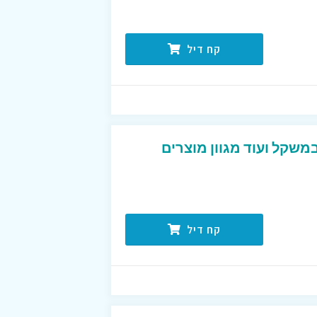
קח דיל
במשקל ועוד מגוון מוצרים
קח דיל