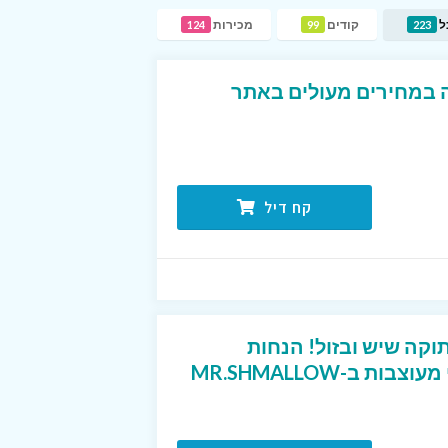
ל
קודים
מכירות
124
99
223
ה במחירים מעולים באתר
קח דיל
וקה שיש ובזול! הנחות
 ב-MR.SHMALLOW