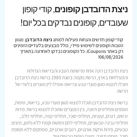
ניצת הדובדבן קופונים
, קודי קופון
שעובדים, קופונים נבדקים בכל יום!
קודי קופון חדשים והנחות פעילות למותג
ניצת הדובדבן
. מגוון
הטבות וקופונים לשימוש מיידי, כולל מבצעים בלעדיים הזמינים
רק באתר iCoupons. כל הקופונים נבדקו לאחרונה בתאריך
06/08/2026!
ניצת הדובדבן הינה אחת מרשתות הטבע והבריאות הגדולות
והמצליחות בארץ, הרשת נוקמה בשנת 1980 ברשת ניצת הדובדבן
תוכלו למצוא מגוון מוצרי טבע ובריאות ואפילו ליין מוצרים בלעדי של
הרשת.
ברשת ניצת הדובדבן תוכלו למצוא מגוון מוצרי טבע, בריאות, טיפוח,
תוספים ותחליפים תזונה, בין המוצרים שתוכלו למצוא ברשת: פירות
יבשים, דגנים, קטניות, תחליפי סוכר, תחליפי קפה, תחליפי חלב,
תחליפי גבינה טבעוניים, תחליפי לחם פסטות וקמח ללא גלוטן, מיצים
טבעיים, פירות וירקות אורגניים, רטבים אורגניים, ממתקים ללא תוספת
סוכר, תוספי תזונה, מוצרי טיפוח טבעיים ועוד.