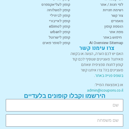
לפי חנות / אתר
קופון לעליאקספרס
רשימת חנויות
קופון למשלוחה
צור קשר
קופון לביתילי
מאמרים
קופון לאייבורי
הוספת קופון
קופון לeSimo
מפת אתר
קופון לurban
חיפוש באתר
קופון לישרוטל
AI Overview Sitemap
קופון לסופר פארם
צרו עימנו קשר
האם יש לכם הערה, הצעה או בקשה
מאיתנו? מעוניינים שנוסיף לכם קוד
קופון לחנות ספציפית שאתם
מעוניינים בה? צרו איתנו קשר
בטופס פנייה באתר
.
או באמצעות המייל:
admin@icoupons.co.il
הירשמו וקבלו קופונים בלעדיים