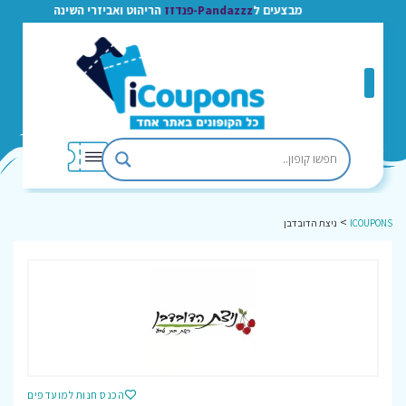
מבצעים ל
Pandazzz-פנדזז
הריהוט ואביזרי השינה
>
ICOUPONS
ניצת הדובדבן
הכנס חנות למועדפים