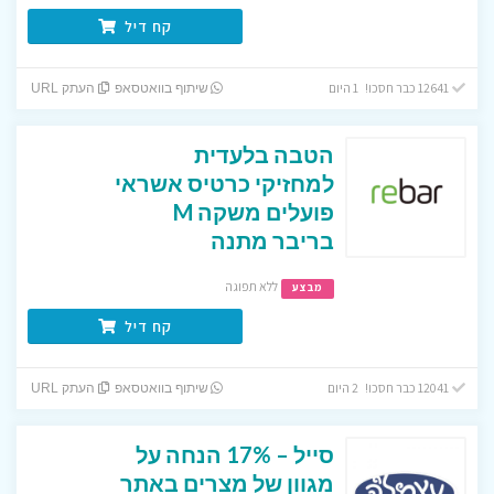
קח דיל
12641 כבר חסכו! 1 היום
שיתוף בוואטסאפ
העתק URL
הטבה בלעדית
למחזיקי כרטיס אשראי
פועלים משקה M
בריבר מתנה
ללא תפוגה
מבצע
קח דיל
12041 כבר חסכו! 2 היום
שיתוף בוואטסאפ
העתק URL
סייל – 17% הנחה על
מגוון של מצרים באתר