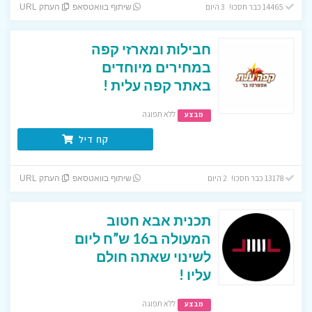
14465 כבר חסכו! 3 היום
שיתוף בוואטסאפ
העתק URL
חבילות ומארזי קפה
במחירים מיוחדים
באתר קפה עלית !
ללא תפוגה
מבצע
קח דיל
13178 כבר חסכו! 2 היום
שיתוף בוואטסאפ
העתק URL
תכנית אבא חטוב
המעולה ב16 ש”ח ליום
לשינוי שאתה חולם
עליו !
ללא תפוגה
מבצע