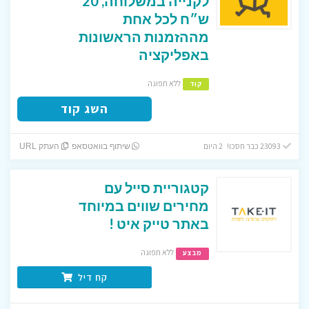
לקנייה במשלוחה, 20
ש״ח לכל אחת
מההזמנות הראשונות
באפליקציה
ללא תפוגה
קוד
השג קוד
23093 כבר חסכו! 2 היום
שיתוף בוואטסאפ
העתק URL
קטגוריית סייל עם
מחירים שווים במיוחד
באתר טייק איט !
ללא תפוגה
מבצע
קח דיל