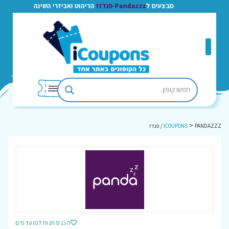
מבצעים ל
Pandazzz-פנדזז
הריהוט ואביזרי השינה
>
PANDAZZZ / פנדז
ICOUPONS
הכנס חנות למועדפים