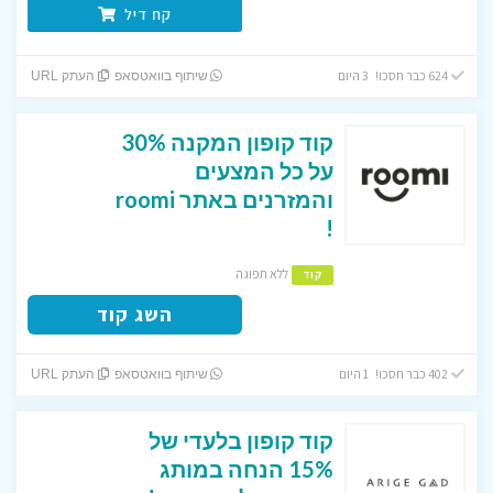
קח דיל
624 כבר חסכו! 3 היום
שיתוף בוואטסאפ
העתק URL
קוד קופון המקנה 30%
על כל המצעים
והמזרנים באתר roomi
!
ללא תפוגה
קוד
השג קוד
402 כבר חסכו! 1 היום
שיתוף בוואטסאפ
העתק URL
קוד קופון בלעדי של
15% הנחה במותג