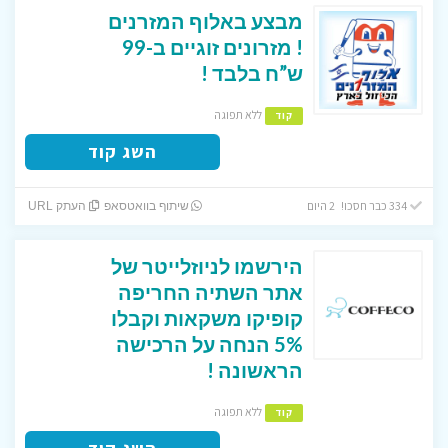
מבצע באלוף המזרנים
! מזרונים זוגיים ב-99
ש”ח בלבד !
ללא תפוגה
קוד
השג קוד
334 כבר חסכו! 2 היום
שיתוף בוואטסאפ
העתק URL
הירשמו לניוזלייטר של
אתר השתיה החריפה
קופיקו משקאות וקבלו
5% הנחה על הרכישה
הראשונה !
ללא תפוגה
קוד