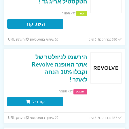
הטקסטיל אריג גד !
ללא תפוגה
קוד
השג קוד
360 כבר חסכו! 0 היום
שיתוף בוואטסאפ
העתק URL
הירשמו לניוזלטר של
אתר האופנה Revolve
וקבלו 10% הנחה
לאתר !
ללא תפוגה
מבצע
קח דיל
337 כבר חסכו! 3 היום
שיתוף בוואטסאפ
העתק URL