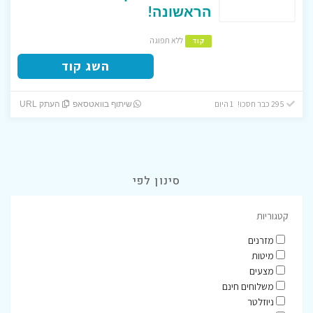
הראשונה!
ללא תפוגה
קוד
השג קוד
295 כבר חסכו! 1 היום
שיתוף בוואטסאפ
העתק URL
סינון לפי
קטגוריות
מזרנים
מיטות
מצעים
משלוחים חינם
ניוזלטר