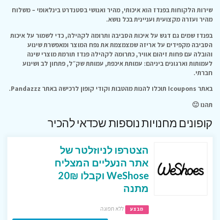
שירות הלקוחות בפנדז הוא איכותי, מהיר ואנושי בסטנדרט בינלאומי – משלוח
מהיר ועזרה מקצועית ועניינית בכל נושא.
בפנדז שמים גם דגש על איכות הסביבה ותרומה לקהילה, כדי לשמור על איכות
הסביבה מקפידים על אריזה שמצמצמת את נפח המוצר ומאפשרת שינוע
והובלה עם פחות זיהום אוויר, כתרומה לקהילה פנדז תורמת מוצרי שינה
לעמותות וארגונים ביניהם: עמותת איכפת, עמותת שק״ל, פתחון לב ושינוע
חברתי.
באתר Icoupons תוכלו להנות מהטבות וקודי קופון לרכישה באתר Pandazzz.
תהנו 🙂
קופונים מחנויות נוספות שכדאי להכיר
הצטרפו לניוזלטר של
אתר הנעליים המצליח
WeShose וקבלו 20₪
מתנה
ללא תפוגה
מבצע