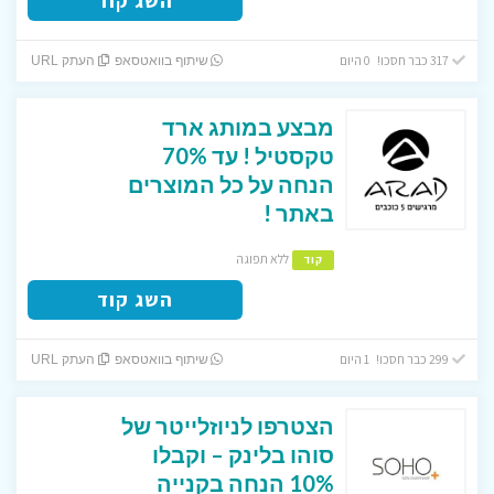
השג קוד
317 כבר חסכו! 0 היום
שיתוף בוואטסאפ
העתק URL
מבצע במותג ארד
טקסטיל ! עד 70%
הנחה על כל המוצרים
באתר !
ללא תפוגה
קוד
השג קוד
299 כבר חסכו! 1 היום
שיתוף בוואטסאפ
העתק URL
הצטרפו לניוזלייטר של
סוהו בלינק – וקבלו
10% הנחה בקנייה