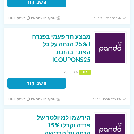
השג קוד
44 כבר חסכו! 2 היום
שיתוף בוואטסאפ
העתק URL
מבצע חד פעמי בפנדה
! 25% הנחה על כל
האתר בהזנת
ICOUPONS25
ללא תפוגה
קוד
השג קוד
134 כבר חסכו! 1 היום
שיתוף בוואטסאפ
העתק URL
הירשמו לנזיולטר של
פנדה וקבלו 15%
הנחה על הרכישה