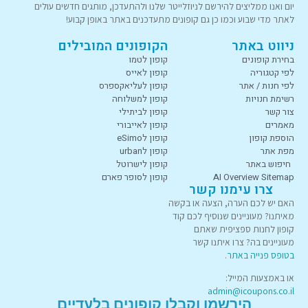
יום ואנו ממליצים להירשם לניוזלייטר שלנו ולהתעדכן, מותגים חדשים עולים
לאתר מדי שבוע וכמו כן גם קופונים מתעדכנים באתר באופן קבוע!
ניווט באתר
הקופונים המובילים
בחירת קופונים
קופון לטמו
לפי קטגוריה
קופון לאייס
לפי חנות / אתר
קופון לעליאקספרס
רשימת חנויות
קופון למשלוחה
צור קשר
קופון לביתילי
מאמרים
קופון לאייבורי
הוספת קופון
קופון לeSimo
מפת אתר
קופון לurban
חיפוש באתר
קופון לישרוטל
AI Overview Sitemap
קופון לסופר פארם
צרו עימנו קשר
האם יש לכם הערה, הצעה או בקשה
מאיתנו? מעוניינים שנוסיף לכם קוד
קופון לחנות ספציפית שאתם
מעוניינים בה? צרו איתנו קשר
בטופס פנייה באתר
.
או באמצעות המייל:
admin@icoupons.co.il
הירשמו וקבלו קופונים בלעדיים