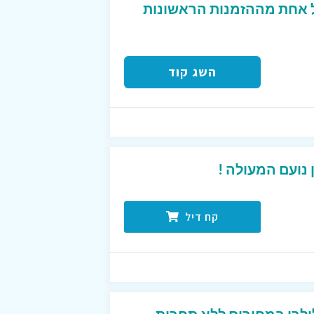
2 ש״ח לכל אחת מההזמנות הראשונות
השג קוד
נועם המעולה !
קח דיל