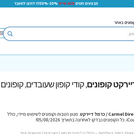
מבצעים חמים
ACE-אייס
30%-50%!!! לחצו למעבר
ופונים באתר
, קודי קופון שעובדים, קופונים
Carmel Di / כרמל דיירקט
. מגוון הטבות וקופונים לשימוש מיידי, כולל
ת ביותר בעולמות – גרילי גז | מטבחי חוץ | טאבונים | מעשנות ועוד.