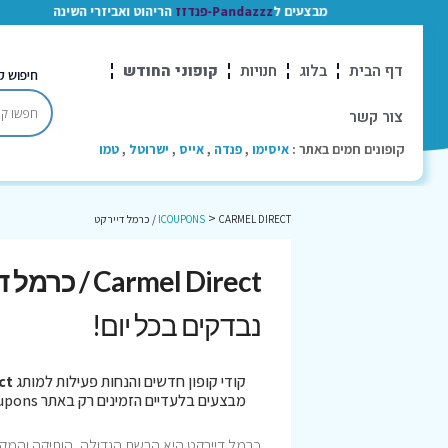
מבצעים ל
Pandazzz-פנדזז
הריהוט ואביזרי השינה
דף הבית
בלוג
חנויות
קופוני החודש
חיפוש ק
צור קשר
קופונים חמים באתר :
איסימו
,
פנדה
,
אייס
,
ישרוטל
,
טמו
>
CARMEL DIRECT / כרמל דיירקט
ICOUPONS
Carmel Direct / כרמל דיירקט קופונים
נבדקים בכל יום!
קודי קופון חדשים והנחות פעילות למותג
rect
מבצעים בלעדיים הזמינים רק באתר iCoupons. כל הקופונים נבדקו לאחרונה בתאריך 05/08/2026!
כרמל דיירקט היא הרשת הגדולה, הותיקה והמקצועי