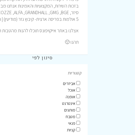
בזכות השירות, המקצועיות והאמינות אנחנו מבי
סיזר,
BGE
,
GMG
,
GRANDHALL
,
ALFA
,
COZZE
5 אולמות בפריסה ארצית- קיבוץ גזר (מודיעין) | ראשון לציון | הרצליה | חיפה | באר שבע
אצלנו באתר אייקויפונס תוכלו להנות מהטבות ו
תהנו 🙂
סינון לפי
קטגוריות
אביזרים
אוכל
אופנה
אינטרנט
מותגים
מטבח
פנאי
קניות