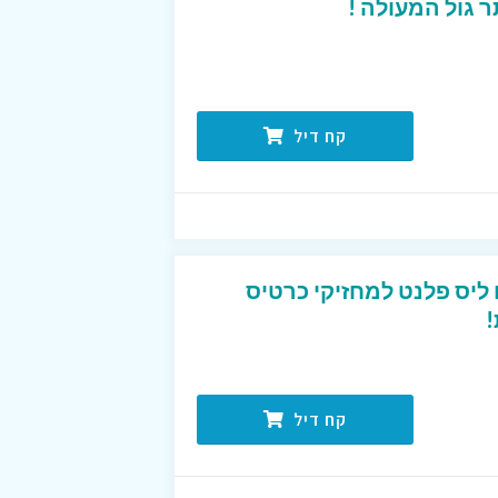
 גול המעולה !
קח דיל
טיסים ליס פלנט למחזיקי כרטיס
!
קח דיל