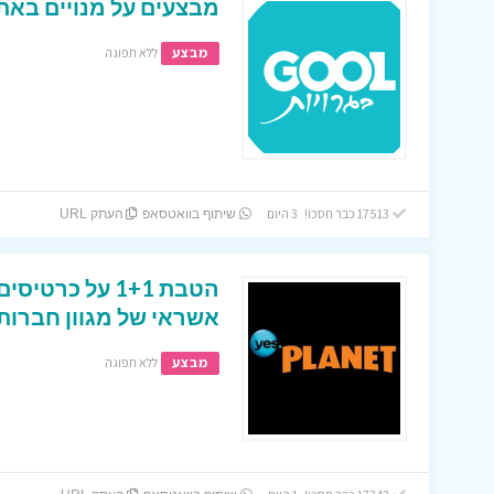
מבצעים על מנויים באתר
מבצע
ללא תפוגה
17513 כבר חסכו! 3 היום
שיתוף בוואטסאפ
העתק URL
הטבת 1+1 על כר
אשראי של מגוון חברות
מבצע
ללא תפוגה