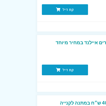
קח דיל
ים איילנד במחיר מיוחד
קח דיל
קוד קופון מפנק שנותן 40 ש״ח במתנה לקנייה