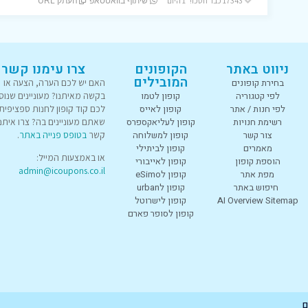
17343 כבר חסכו! 1 היום
שיתוף בוואטסאפ
העתק URL
ניווט באתר
הקופונים
צרו עימנו קשר
המובילים
בחירת קופונים
האם יש לכם הערה, הצעה או
לפי קטגוריה
קופון לטמו
בקשה מאיתנו? מעוניינים שנוס
לפי חנות / אתר
קופון לאייס
לכם קוד קופון לחנות ספציפית
רשימת חנויות
קופון לעליאקספרס
שאתם מעוניינים בה? צרו איתנו
צור קשר
קופון למשלוחה
קשר
בטופס פנייה באתר
.
מאמרים
קופון לביתילי
או באמצעות המייל:
הוספת קופון
קופון לאייבורי
admin@icoupons.co.il
מפת אתר
קופון לeSimo
חיפוש באתר
קופון לurban
AI Overview Sitemap
קופון לישרוטל
קופון לסופר פארם