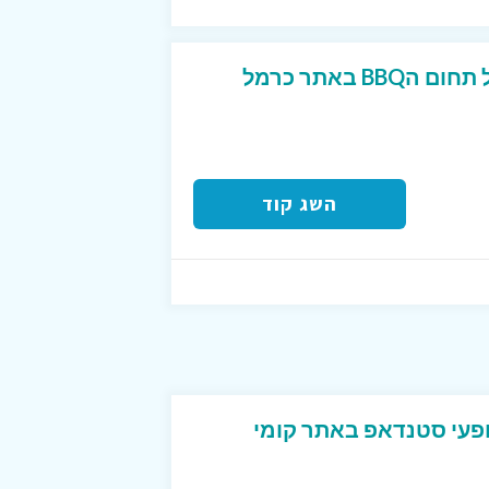
קוד קופון 10% הנחה על תחום הBBQ באתר כרמל
השג קוד
עי סטנדאפ באתר קומי