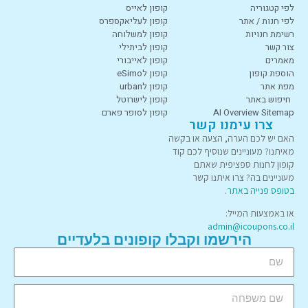
לפי קטגוריה
קופון לאייס
לפי חנות / אתר
קופון לעליאקספרס
רשימת חנויות
קופון למשלוחה
צור קשר
קופון לביתילי
מאמרים
קופון לאייבורי
הוספת קופון
קופון לeSimo
מפת אתר
קופון לurban
חיפוש באתר
קופון לישרוטל
AI Overview Sitemap
קופון לסופר פארם
צרו עימנו קשר
האם יש לכם הערה, הצעה או בקשה
מאיתנו? מעוניינים שנוסיף לכם קוד
קופון לחנות ספציפית שאתם
מעוניינים בה? צרו איתנו קשר
בטופס פנייה באתר
.
או באמצעות המייל:
admin@icoupons.co.il
הירשמו וקבלו קופונים בלעדיים