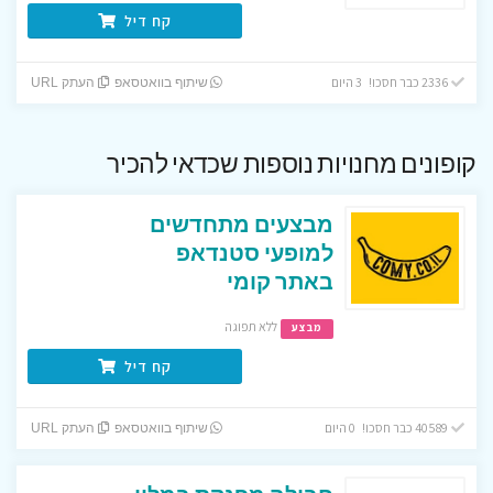
קח דיל
2336 כבר חסכו! 3 היום
שיתוף בוואטסאפ
העתק URL
קופונים מחנויות נוספות שכדאי להכיר
מבצעים מתחדשים
למופעי סטנדאפ
באתר קומי
ללא תפוגה
מבצע
קח דיל
40589 כבר חסכו! 0 היום
שיתוף בוואטסאפ
העתק URL