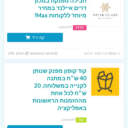
חבילה מפנקת במלון
דרים איילנד במחיר
מיוחד ללקוחות Max!
ללא תפוגה
מבצע
קח דיל
38561 כבר חסכו! 0 היום
שיתוף בוואטסאפ
העתק URL
קוד קופון מפנק שנותן
40 ש״ח במתנה
לקנייה במשלוחה, 20
ש״ח לכל אחת
מההזמנות הראשונות
באפליקציה
ללא תפוגה
קוד