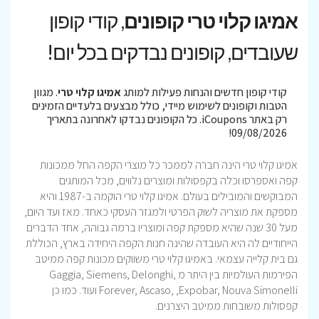
אמיגו קלוי טרי קופונים
, קודי קופון
שעובדים, קופונים נבדקים בכל יום!
קודי קופון חדשים והנחות פעילות למותג
אמיגו קלוי טרי
. מגוון
הטבות וקופונים לשימוש מיידי, כולל מבצעים בלעדיים הזמינים
רק באתר iCoupons. כל הקופונים נבדקו לאחרונה בתאריך
09/08/2026!
אמיגו קלוי טרי הינה חברה לממכר כל מוצרי הקפה החל ממכונות
קפה ואספרסו וכלה בקפסולות ומוצרים נלווים, מכל המותגים
המבוקשים והמובילים בעולם. אמיגו קלוי טרי הוקמה ב-1987 והיא
מספקת את מוצריה לשוק הפרטי ולמגזר העסקי כאחד. מאז ועד היום,
מעל 30 שנה שהיא מספקת קפה ומוצריו ברמה גבוהה, אחד הדברים
הייחודיים לה היא העובדה שהינה חנות הקפה היחידה בארץ, הכוללת
גם בית קלייה עצמאי. באמיגו קלוי טרי משווקים מכונות קפה ממיטב
הפירמות העולמיות בין היתר מ Gaggia, Siemens, Delonghi,
Forever, Ascaso, ,Expobar, Nouva Simonelli ועוד. כמו כן
קפסולות משובחות ממיטב היצרנים.