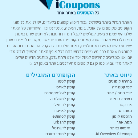
האתר הגדול ביותר בישראל עבור חיפוש קופונים בלעדיים, יש לנו את כל סוגי
הקופונים מקופונים של אוכל, ביגוד, הנעלה, אינטרנט וכו.. הייחודיות של האתר
שלנו היא שאנו מציעים לגולשים לקבל הנחות והטבות למותגים שהם באמת
רוצים לרכוש מהם! בשונה מאתרי הקופונים האחרים אשר מקשרים לדילים באופן
ישיר ומציעים מבצעים מתחלפים, באתר שלנו תוכלו לקבל את ההנחות וההטבות
למותגים שאתם כבר מעוניינים לרכוש בהם בכל אופן! האתר ממשיך לגדול מדי
יום ואנו ממליצים להירשם לניוזלייטר שלנו ולהתעדכן, מותגים חדשים עולים
לאתר מדי שבוע וכמו כן גם קופונים מתעדכנים באתר באופן קבוע!
ניווט באתר
הקופונים המובילים
בחירת קופונים
קופון לטמו
לפי קטגוריה
קופון לאייס
לפי חנות / אתר
קופון לעליאקספרס
רשימת חנויות
קופון למשלוחה
צור קשר
קופון לביתילי
מאמרים
קופון לאייבורי
הוספת קופון
קופון לeSimo
מפת אתר
קופון לurban
חיפוש באתר
קופון לישרוטל
AI Overview Sitemap
קופון לסופר פארם