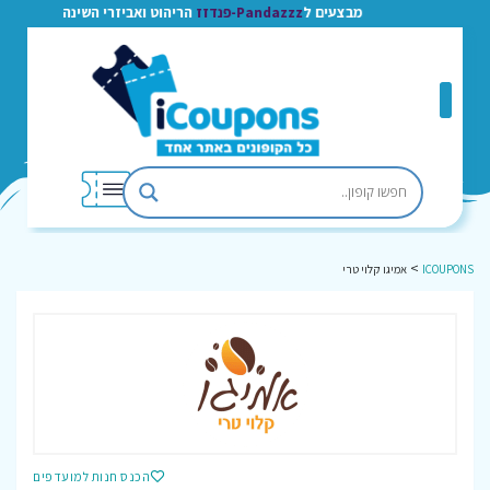
מבצעים ל
Pandazzz-פנדזז
הריהוט ואביזרי השינה
>
ICOUPONS
אמיגו קלוי טרי
הכנס חנות למועדפים