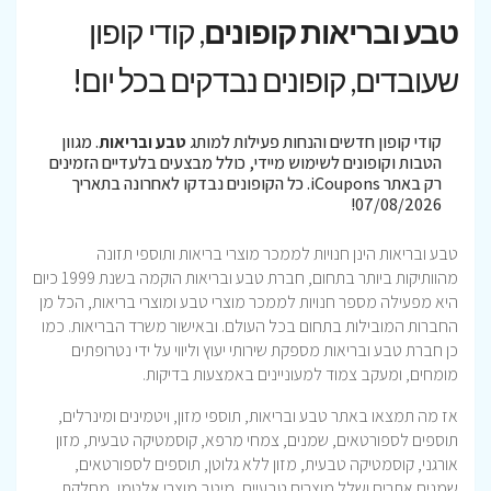
טבע ובריאות קופונים
, קודי קופון
שעובדים, קופונים נבדקים בכל יום!
קודי קופון חדשים והנחות פעילות למותג
טבע ובריאות
. מגוון
הטבות וקופונים לשימוש מיידי, כולל מבצעים בלעדיים הזמינים
רק באתר iCoupons. כל הקופונים נבדקו לאחרונה בתאריך
07/08/2026!
טבע ובריאות הינן חנויות לממכר מוצרי בריאות ותוספי תזונה
מהוותיקות ביותר בתחום, חברת טבע ובריאות הוקמה בשנת 1999 כיום
היא מפעילה מספר חנויות לממכר מוצרי טבע ומוצרי בריאות, הכל מן
החברות המובילות בתחום בכל העולם. ובאישור משרד הבריאות. כמו
כן חברת טבע ובריאות מספקת שירותי יעוץ וליווי על ידי נטרופתים
מומחים, ומעקב צמוד למעוניינים באמצעות בדיקות.
אז מה תמצאו באתר טבע ובריאות, תוספי מזון, ויטמינים ומינרלים,
תוספים לספורטאים, שמנים, צמחי מרפא, קוסמטיקה טבעית, מזון
אורגני, קוסמטיקה טבעית, מזון ללא גלוטן, תוספים לספורטאים,
שמנים אתרים ושלל מוצרים טבעיים, מיטב מוצרי אלטמן, מחלקת