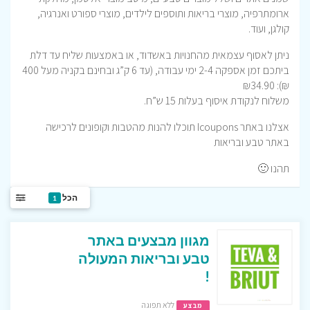
ארומתרפיה, מוצרי בריאות ותוספים לילדים, מוצרי ספורט ואנרגיה,
קולגן, ועוד.
ניתן לאסוף עצמאית מהחנויות באשדוד, או באמצעות שליח עד דלת
ביתכם זמן אספקה 2-4 ימי עבודה, (עד 6 ק”ג ובחינם בקניה מעל 400
₪): ₪34.90
משלוח לנקודת איסוף בעלות 15 ש”ח.
אצלנו באתר Icoupons תוכלו להנות מהטבות וקופונים לרכישה
באתר טבע ובריאות
תהנו 🙂
הכל
1
מגוון מבצעים באתר
טבע ובריאות המעולה
!
ללא תפוגה
מבצע