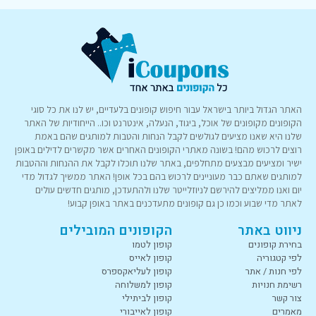
האתר הגדול ביותר בישראל עבור חיפוש קופונים בלעדיים, יש לנו את כל סוגי
הקופונים מקופונים של אוכל, ביגוד, הנעלה, אינטרנט וכו.. הייחודיות של האתר
שלנו היא שאנו מציעים לגולשים לקבל הנחות והטבות למותגים שהם באמת
רוצים לרכוש מהם! בשונה מאתרי הקופונים האחרים אשר מקשרים לדילים באופן
ישיר ומציעים מבצעים מתחלפים, באתר שלנו תוכלו לקבל את ההנחות וההטבות
למותגים שאתם כבר מעוניינים לרכוש בהם בכל אופן! האתר ממשיך לגדול מדי
יום ואנו ממליצים להירשם לניוזלייטר שלנו ולהתעדכן, מותגים חדשים עולים
לאתר מדי שבוע וכמו כן גם קופונים מתעדכנים באתר באופן קבוע!
ניווט באתר
הקופונים המובילים
בחירת קופונים
קופון לטמו
לפי קטגוריה
קופון לאייס
לפי חנות / אתר
קופון לעליאקספרס
רשימת חנויות
קופון למשלוחה
צור קשר
קופון לביתילי
מאמרים
קופון לאייבורי