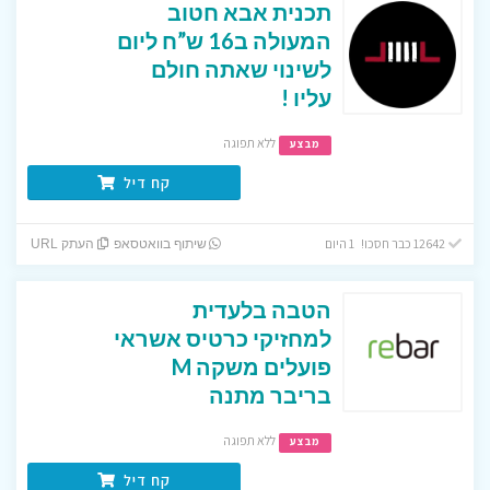
תכנית אבא חטוב
המעולה ב16 ש”ח ליום
לשינוי שאתה חולם
עליו !
ללא תפוגה
מבצע
קח דיל
12642 כבר חסכו! 1 היום
שיתוף בוואטסאפ
העתק URL
הטבה בלעדית
למחזיקי כרטיס אשראי
פועלים משקה M
בריבר מתנה
ללא תפוגה
מבצע
קח דיל