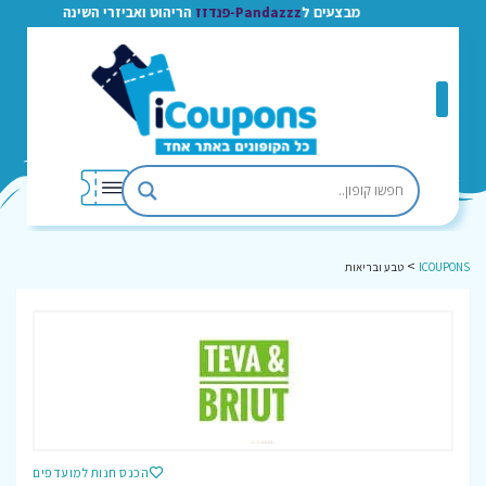
מבצעים ל
Pandazzz-פנדזז
הריהוט ואביזרי השינה
>
ICOUPONS
טבע ובריאות
הכנס חנות למועדפים