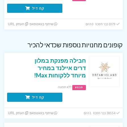
קח דיל
1079 כבר חסכו! 0 היום
שיתוף בוואטסאפ
העתק URL
קופונים מחנויות נוספות שכדאי להכיר
חבילה מפנקת במלון
דרים איילנד במחיר
מיוחד ללקוחות Max!
ללא תפוגה
מבצע
קח דיל
38554 כבר חסכו! 1 היום
שיתוף בוואטסאפ
העתק URL