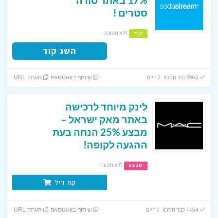
סטרים !
ללא תפוגה
קוד
השג קוד
8906 כבר חסכו! 2 היום
שיתוף בוואטסאפ
העתק URL
לינק מיוחד לרכישה
באתר מאק ישראל –
מבצע 25% הנחה בעת
ההגעה לקופה!
ללא תפוגה
מבצע
קח דיל
7454 כבר חסכו! 0 היום
שיתוף בוואטסאפ
העתק URL