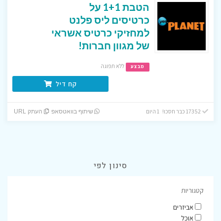
הטבת 1+1 על
כרטיסים ליס פלנט
למחזיקי כרטיס אשראי
של מגוון חברות!
ללא תפוגה
מבצע
קח דיל
17352 כבר חסכו! 1 היום
שיתוף בוואטסאפ
העתק URL
סינון לפי
קטגוריות
אביזרים
אוכל