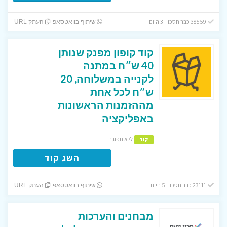
38559 כבר חסכו! 3 היום
שיתוף בוואטסאפ
העתק URL
קוד קופון מפנק שנותן
40 ש״ח במתנה
לקנייה במשלוחה, 20
ש״ח לכל אחת
מההזמנות הראשונות
באפליקציה
ללא תפוגה
קוד
השג קוד
23111 כבר חסכו! 5 היום
שיתוף בוואטסאפ
העתק URL
מבחנים והערכות