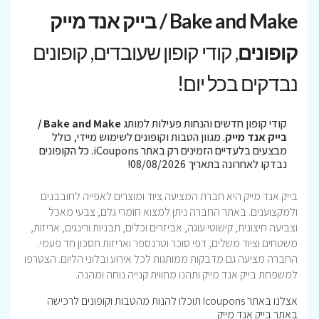
Bake and Make / בייק אנד מייק
קופונים
, קודי קופון שעובדים, קופונים
נבדקים בכל יום!
קודי קופון חדשים והנחות פעילות למותג
Bake and Make /
בייק אנד מייק
. מגוון הטבות וקופונים לשימוש מיידי, כולל
מבצעים בלעדיים הזמינים רק באתר iCoupons. כל הקופונים
נבדקו לאחרונה בתאריך 08/08/2026!
בייק אנד מייק היא חברת המציעה ציוד ומוצרים לאפייה לחובבנים
ולמקצוענים. באתר החברה ניתן למצוא חומרי גלם, צבעי מאכל
וצביעה חיצונית, קישוטי עוגה, אביזרים וכלים, תבניות ורינגים, אריזות,
משטחים וציוד משלים, דפי סוכר וטרנספר ואריזות חסכון חד פעמי.
החברה מציעה גם מדבקות ממותגות לכל אירוע ובלוני הליום. הצטרפו
למשפחת בייק אנד מייק ותהנו מחווית קנייה נוחה ומהנה.
אצלנו באתר Icoupons תוכלו להנות מהטבות וקופונים לרכישה
באתר בייק אנד מייק