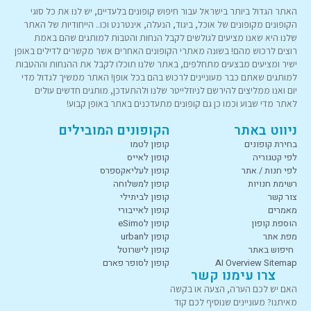
האתר הגדול ביותר בישראל עבור חיפוש קופונים בלעדיים, יש לנו את כל סוגי
הקופונים מקופונים של אוכל, ביגוד, הנעלה, אינטרנט וכו.. הייחודיות של האתר
שלנו היא שאנו מציעים לגולשים לקבל הנחות והטבות למותגים שהם באמת
רוצים לרכוש מהם! בשונה מאתרי הקופונים האחרים אשר מקשרים לדילים באופן
ישיר ומציעים מבצעים מתחלפים, באתר שלנו תוכלו לקבל את ההנחות וההטבות
למותגים שאתם כבר מעוניינים לרכוש בהם בכל אופן! האתר ממשיך לגדול מדי
יום ואנו ממליצים להירשם לניוזלייטר שלנו ולהתעדכן, מותגים חדשים עולים
לאתר מדי שבוע וכמו כן גם קופונים מתעדכנים באתר באופן קבוע!
ניווט באתר
הקופונים המובילים
בחירת קופונים
קופון לטמו
לפי קטגוריה
קופון לאייס
לפי חנות / אתר
קופון לעליאקספרס
רשימת חנויות
קופון למשלוחה
צור קשר
קופון לביתילי
מאמרים
קופון לאייבורי
הוספת קופון
קופון לeSimo
מפת אתר
קופון לurban
חיפוש באתר
קופון לישרוטל
AI Overview Sitemap
קופון לסופר פארם
צרו עימנו קשר
האם יש לכם הערה, הצעה או בקשה
מאיתנו? מעוניינים שנוסיף לכם קוד