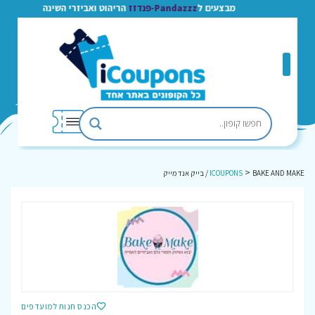
מבצעים ל
Pandazzz-פנדזז
הריהוט ואביזרי השינה
>
BAKE AND MAKE / בייק אנד מייק
ICOUPONS
הכנס חנות למועדפים