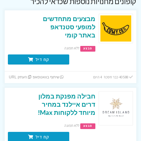
קופונים מחנויות נוספות שכדאי להכיר
מבצעים מתחדשים
למופעי סטנדאפ
באתר קומי
ללא תפוגה
מבצע
קח דיל
40588 כבר חסכו! 4 היום
שיתוף בוואטסאפ
העתק URL
חבילה מפנקת במלון
דרים איילנד במחיר
מיוחד ללקוחות Max!
ללא תפוגה
מבצע
קח דיל