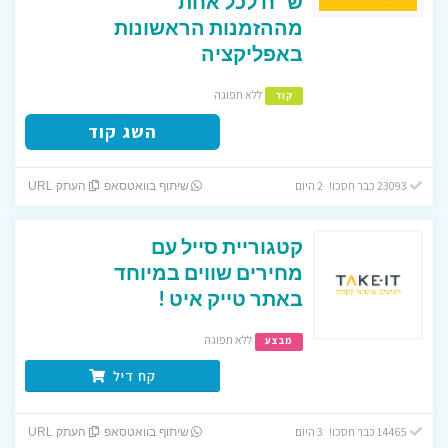
ש״ח לכל אחת
מההזמנות הראשונות
באפליקציה
ללא תפוגה
קוד
השג קוד
23093 כבר חסכו! 2 היום
שיתוף בוואטסאפ
העתק URL
קטגוריית סייל עם
מחירים שווים במיוחד
באתר טייק איט !
ללא תפוגה
מבצע
קח דיל
14465 כבר חסכו! 3 היום
שיתוף בוואטסאפ
העתק URL