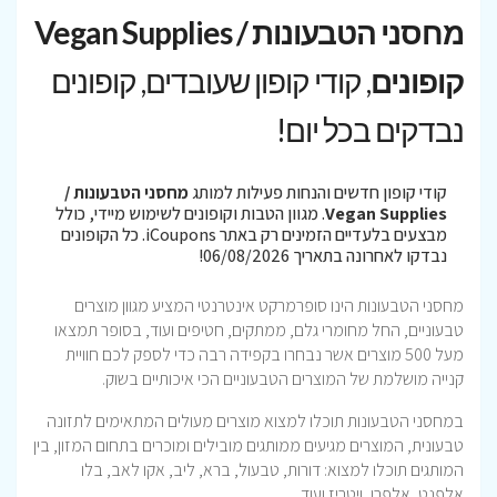
מחסני הטבעונות / Vegan Supplies
קופונים
, קודי קופון שעובדים, קופונים
נבדקים בכל יום!
קודי קופון חדשים והנחות פעילות למותג
מחסני הטבעונות /
Vegan Supplies
. מגוון הטבות וקופונים לשימוש מיידי, כולל
מבצעים בלעדיים הזמינים רק באתר iCoupons. כל הקופונים
נבדקו לאחרונה בתאריך 06/08/2026!
מחסני הטבעונות הינו סופרמרקט אינטרנטי המציע מגוון מוצרים
טבעוניים, החל מחומרי גלם, ממתקים, חטיפים ועוד, בסופר תמצאו
מעל 500 מוצרים אשר נבחרו בקפידה רבה כדי לספק לכם חוויית
קנייה מושלמת של המוצרים הטבעוניים הכי איכותיים בשוק.
במחסני הטבעונות תוכלו למצוא מוצרים מעולים המתאימים לתזונה
טבעונית, המוצרים מגיעים ממותגים מובילים ומוכרים בתחום המזון, בין
המותגים תוכלו למצוא: דורות, טבעול, ברא, ליב, אקו לאב, בלו
אלפנט, אלפרו, ויטריז ועוד…