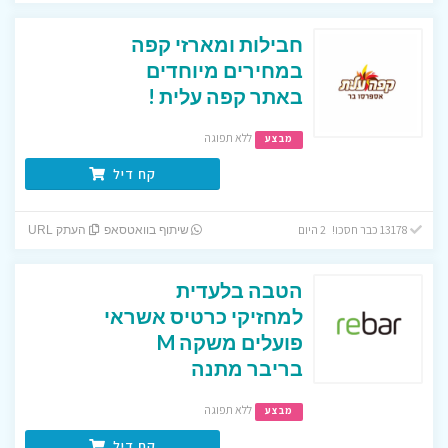
חבילות ומארזי קפה
במחירים מיוחדים
באתר קפה עלית !
ללא תפוגה
מבצע
קח דיל
13178 כבר חסכו! 2 היום
שיתוף בוואטסאפ
העתק URL
הטבה בלעדית
למחזיקי כרטיס אשראי
פועלים משקה M
בריבר מתנה
ללא תפוגה
מבצע
קח דיל