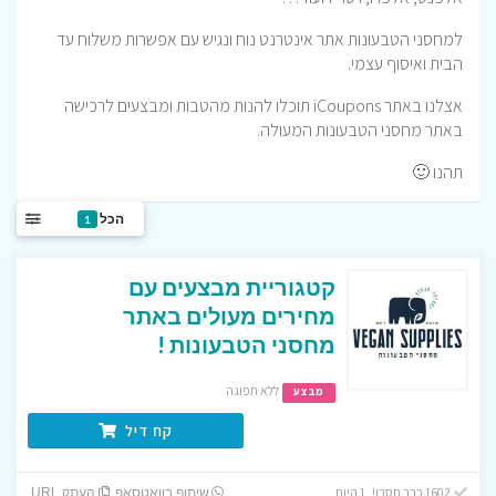
למחסני הטבעונות אתר אינטרנט נוח ונגיש עם אפשרות משלוח עד
הבית ואיסוף עצמי.
אצלנו באתר iCoupons תוכלו להנות מהטבות ומבצעים לרכישה
באתר מחסני הטבעונות המעולה.
תהנו 🙂
הכל
1
קטגוריית מבצעים עם
מחירים מעולים באתר
מחסני הטבעונות !
ללא תפוגה
מבצע
קח דיל
1602 כבר חסכו! 1 היום
שיתוף בוואטסאפ
העתק URL