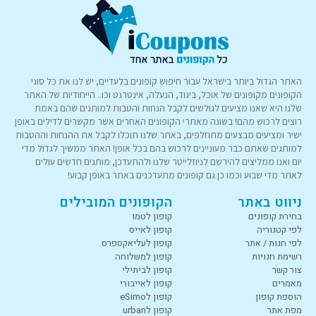
האתר הגדול ביותר בישראל עבור חיפוש קופונים בלעדיים, יש לנו את כל סוגי
הקופונים מקופונים של אוכל, ביגוד, הנעלה, אינטרנט וכו.. הייחודיות של האתר
שלנו היא שאנו מציעים לגולשים לקבל הנחות והטבות למותגים שהם באמת
רוצים לרכוש מהם! בשונה מאתרי הקופונים האחרים אשר מקשרים לדילים באופן
ישיר ומציעים מבצעים מתחלפים, באתר שלנו תוכלו לקבל את ההנחות וההטבות
למותגים שאתם כבר מעוניינים לרכוש בהם בכל אופן! האתר ממשיך לגדול מדי
יום ואנו ממליצים להירשם לניוזלייטר שלנו ולהתעדכן, מותגים חדשים עולים
לאתר מדי שבוע וכמו כן גם קופונים מתעדכנים באתר באופן קבוע!
ניווט באתר
הקופונים המובילים
בחירת קופונים
קופון לטמו
לפי קטגוריה
קופון לאייס
לפי חנות / אתר
קופון לעליאקספרס
רשימת חנויות
קופון למשלוחה
צור קשר
קופון לביתילי
מאמרים
קופון לאייבורי
הוספת קופון
קופון לeSimo
מפת אתר
קופון לurban