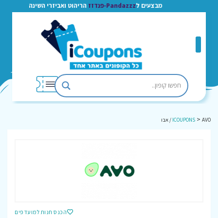
מבצעים ל
Pandazzz-פנדזז
הריהוט ואביזרי השינה
>
AVO / אבו
ICOUPONS
הכנס חנות למועדפים