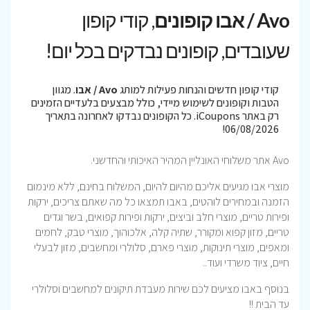
Avo / אבו קופונים
, קודי קופון
שעובדים, קופונים נבדקים בכל יום!
קודי קופון חדשים והנחות פעילות למותג
Avo / אבו
. מגוון
הטבות וקופונים לשימוש מיידי, כולל מבצעים בלעדיים הזמינים
רק באתר iCoupons. כל הקופונים נבדקו לאחרונה בתאריך
06/08/2026!
Avo אתר משלוחי האונליין המהיר האיכותי והחדשני.
מוצרי אבו מגיעים אליכם מהיום להיום, המשלוח בחינם, ללא מינמום
הזמנה ובמחירים לוהטים, באבו תמצאו כל מה שאתם צריכים, ירקות
ופירות טריים, מוצרי חלב וביצים, ירקות ופירות קפואים, בשר וגדים
טריים, מזון קפוא ומקורר, שתיה קלה, אלכוהוך, מוצרי טבק, לחמים
ומאפים, מוצרי תינוקות, מוצרי פארם, סלולרי ומחשבים, מזון לבעלי
חיים, ציוד משרדי ועוד..
בנוסף באבו מציעים לכם שירות מעבדת תיקונים למחשבים וסלולרי
עד הבית !!