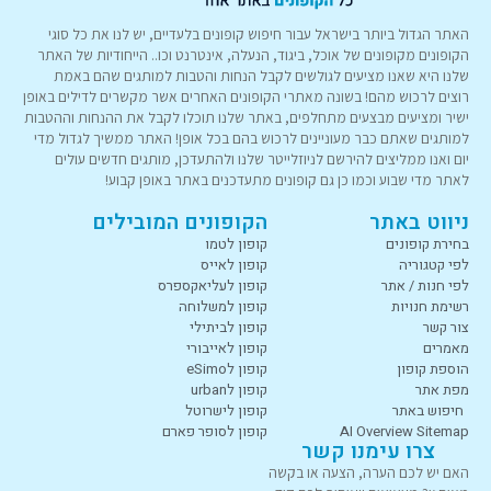
האתר הגדול ביותר בישראל עבור חיפוש קופונים בלעדיים, יש לנו את כל סוגי
הקופונים מקופונים של אוכל, ביגוד, הנעלה, אינטרנט וכו.. הייחודיות של האתר
שלנו היא שאנו מציעים לגולשים לקבל הנחות והטבות למותגים שהם באמת
רוצים לרכוש מהם! בשונה מאתרי הקופונים האחרים אשר מקשרים לדילים באופן
ישיר ומציעים מבצעים מתחלפים, באתר שלנו תוכלו לקבל את ההנחות וההטבות
למותגים שאתם כבר מעוניינים לרכוש בהם בכל אופן! האתר ממשיך לגדול מדי
יום ואנו ממליצים להירשם לניוזלייטר שלנו ולהתעדכן, מותגים חדשים עולים
לאתר מדי שבוע וכמו כן גם קופונים מתעדכנים באתר באופן קבוע!
ניווט באתר
הקופונים המובילים
בחירת קופונים
קופון לטמו
לפי קטגוריה
קופון לאייס
לפי חנות / אתר
קופון לעליאקספרס
רשימת חנויות
קופון למשלוחה
צור קשר
קופון לביתילי
מאמרים
קופון לאייבורי
הוספת קופון
קופון לeSimo
מפת אתר
קופון לurban
חיפוש באתר
קופון לישרוטל
AI Overview Sitemap
קופון לסופר פארם
צרו עימנו קשר
האם יש לכם הערה, הצעה או בקשה