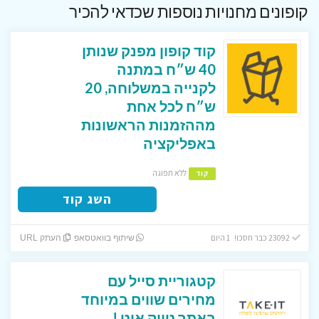
קופונים מחנויות נוספות שכדאי להכיר
קוד קופון מפנק שנותן
40 ש״ח במתנה
לקנייה במשלוחה, 20
ש״ח לכל אחת
מההזמנות הראשונות
באפליקציה
ללא תפוגה
קוד
השג קוד
23092 כבר חסכו! 1 היום
שיתוף בוואטסאפ
העתק URL
קטגוריית סייל עם
מחירים שווים במיוחד
באתר טייק איט !