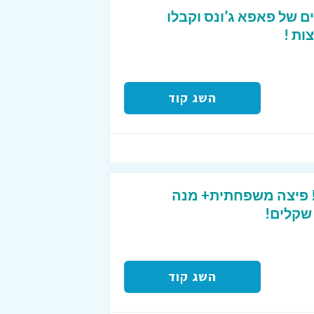
ם של פאפא ג’ונס וקבלו
ות !
השג קוד
ס! פיצה משפחתית+ מנה
השג קוד