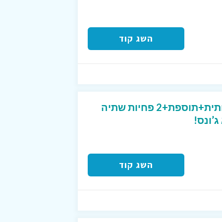
השג קוד
קוד קופון לפיצה משפחתית+תוספת+2 פחיות שתיה
השג קוד