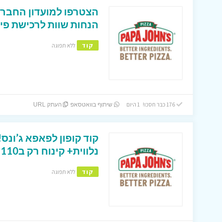
הצטרפו למועדון החברי
הנחות שוות לרכישת פיצ
קוד
ללא תפוגה
176 כבר חסכו! 1 היום
שיתוף בוואטסאפ
העתק URL
קוד קופון לפאפא ג’ונ
נלווית+ קינוח רק ב110 שקלים!
קוד
ללא תפוגה