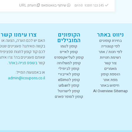
145 כבר חסכו! 0 היום
שיתוף בוואטסאפ
העתק URL
ניווט באתר
הקופונים
צרו עימנו קשר
המובילים
בחירת קופונים
האם יש לכם הערה, הצעה או
לפי קטגוריה
קופון לטמו
בקשה מאיתנו? מעוניינים שנוס
לפי חנות / אתר
קופון לאייס
לכם קוד קופון לחנות ספציפית
רשימת חנויות
קופון לעליאקספרס
שאתם מעוניינים בה? צרו איתנו
צור קשר
קופון למשלוחה
קשר
בטופס פנייה באתר
.
מאמרים
קופון לביתילי
או באמצעות המייל:
הוספת קופון
קופון לאייבורי
admin@icoupons.co.il
מפת אתר
קופון לeSimo
חיפוש באתר
קופון לurban
AI Overview Sitemap
קופון לישרוטל
קופון לסופר פארם