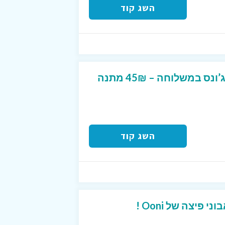
השג קוד
קוד קופון לרשת פאפא ג’ונס במשלוחה – 45₪ מתנה
השג קוד
פיצה של Ooni !