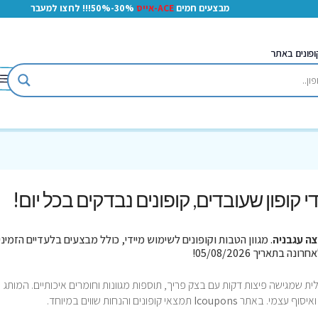
מבצעים חמים
ACE-אייס
30%-50%!!! לחצו למעבר
ופונים באתר
די קופון שעובדים, קופונים נבדקים בכל יום!
צה עגבניה
. מגוון הטבות וקופונים לשימוש מיידי, כולל מבצעים בלעדיים הזמיני
ת שמגישה פיצות דקות עם בצק פריך, תוספות מגוונות וחומרים איכותיים. המותג
ואיסוף עצמי. באתר
Icoupons
תמצאי קופונים והנחות שווים במיוחד.