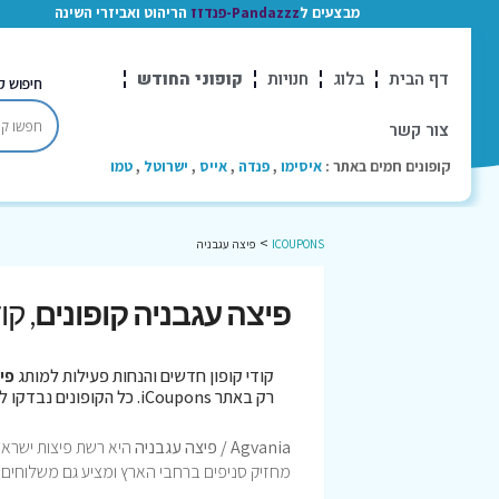
מבצעים ל
Pandazzz-פנדזז
הריהוט ואביזרי השינה
דף הבית
בלוג
חנויות
קופוני החודש
חיפוש ק
צור קשר
קופונים חמים באתר :
איסימו
,
פנדה
,
אייס
,
ישרוטל
,
טמו
>
ICOUPONS
פיצה עגבניה
פיצה עגבניה קופונים
, קו
קודי קופון חדשים והנחות פעילות למותג
פי
רק באתר iCoupons. כל הקופונים נבדקו לאחרונה בתאריך 05/08/2026!
Agvania / פיצה עגבניה
היא רשת פיצות ישראלי
מחזיק סניפים ברחבי הארץ ומציע גם משלוחים 