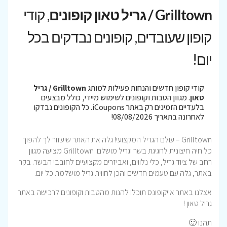
Grilltown / גריל טאון קופונים
, קודי
קופון שעובדים, קופונים נבדקים בכל
יום!
קודי קופון חדשים והנחות פעילות למותג
Grilltown / גריל
טאון
. מגוון הטבות וקופונים לשימוש מיידי, כולל מבצעים
בלעדיים הזמינים רק באתר iCoupons. כל הקופונים נבדקו
לאחרונה בתאריך 08/08/2026!
Grilltown – עולם הגריל המקצועי! גלה את האתר שיעזור לך להפוך
כל חיה חיצונית לחגיגת בשר וגריל מושלם. Grilltown מציעה מגוון
רחב של ציוד גריל, כלי נלווים, ואביזרים מקצועיים לחובבי הבשר. בקר
באתר, גלה עם טעמים חדשים והכן לחווית גריל מושלמת כל יום.
אצלנו באתר אייקופונס תוכלו להנות מהטבות וקופונים לרכישה באתר
גריל טאון !
תהנו 🙂