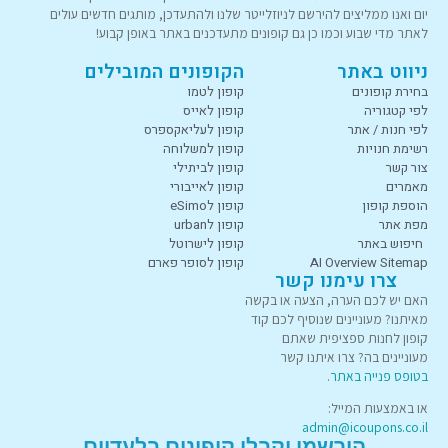
יום ואנו ממליצים להירשם לניוזלייטר שלנו ולהתעדכן, מותגים חדשים עולים
לאתר מדי שבוע וכמו כן גם קופונים מתעדכנים באתר באופן קבוע!
ניווט באתר
הקופונים המובילים
בחירת קופונים
קופון לטמו
לפי קטגוריה
קופון לאייס
לפי חנות / אתר
קופון לעליאקספרס
רשימת חנויות
קופון למשלוחה
צור קשר
קופון לביתילי
מאמרים
קופון לאייבורי
הוספת קופון
קופון לeSimo
מפת אתר
קופון לurban
חיפוש באתר
קופון לישרוטל
AI Overview Sitemap
קופון לסופר פארם
צרו עימנו קשר
האם יש לכם הערה, הצעה או בקשה
מאיתנו? מעוניינים שנוסיף לכם קוד
קופון לחנות ספציפית שאתם
מעוניינים בה? צרו איתנו קשר
בטופס פנייה באתר
.
או באמצעות המייל:
admin@icoupons.co.il
הירשמו וקבלו קופונים בלעדיים