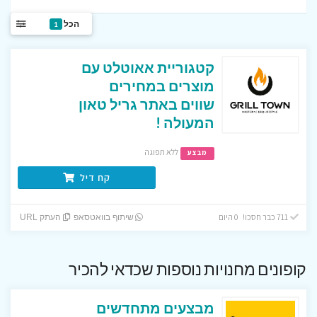
הכל
1
קטגוריית אאוטלט עם
מוצרים במחירים
שווים באתר גריל טאון
המעולה !
ללא תפוגה
מבצע
קח דיל
711 כבר חסכו! 0 היום
שיתוף בוואטסאפ
העתק URL
קופונים מחנויות נוספות שכדאי להכיר
מבצעים מתחדשים