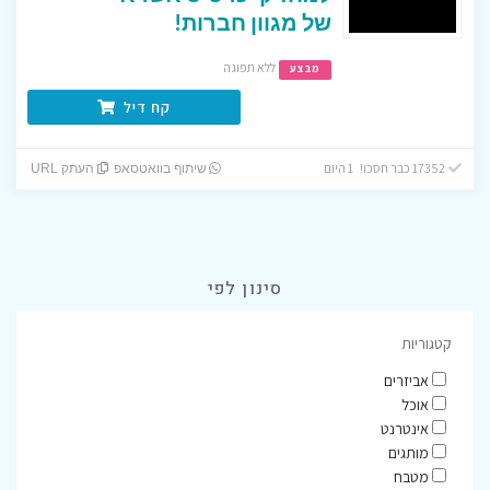
של מגוון חברות!
ללא תפוגה
מבצע
קח דיל
17352 כבר חסכו! 1 היום
שיתוף בוואטסאפ
העתק URL
סינון לפי
קטגוריות
אביזרים
אוכל
אינטרנט
מותגים
מטבח