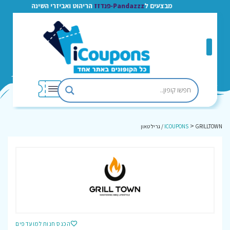
מבצעים ל
Pandazzz-פנדזז
הריהוט ואביזרי השינה
>
GRILLTOWN / גריל טאון
ICOUPONS
הכנס חנות למועדפים