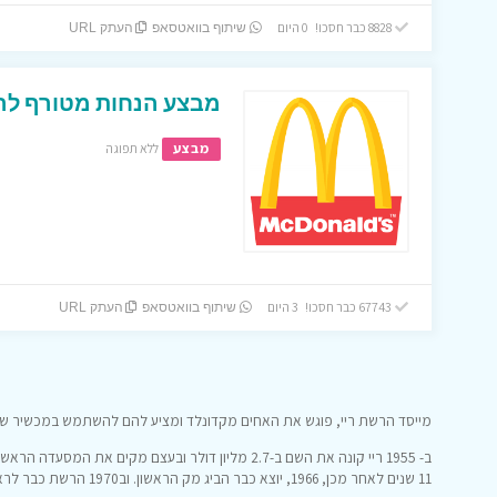
8828 כבר חסכו! 0 היום
שיתוף בוואטסאפ
העתק URL
מבצע הנחות מטורף לה
מבצע
ללא תפוגה
67743 כבר חסכו! 3 היום
שיתוף בוואטסאפ
העתק URL
מייסד הרשת ריי, פוגש את האחים מקדונלד ומציע להם להשתמש במכשיר שיצ
ב- 1955 ריי קונה את השם ב-2.7 מליון דולר ובעצם מקים את המסעדה הראשונה של מקדונלד’ס בצפון שיקגו.
11 שנים לאחר מכן, 1966, יוצא כבר הביג מק הראשון. וב1970 הרשת כבר לראשונה יוצאת מגבולות ארה”ב לקנדה.