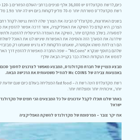
כיום,לרשת מקדונלדס יש 36,000 אלף סניפים ברחבי העולם הפזורים ב-120 מדינות.
רשת מקדונלד’ס משרתת יותר מ-70 מליון לקוחות ביום ויש לה יותר מ1.9 מליון עובדים.
בשנים האחרונות, מקדונלד’ס הבינה את הצורך שלה להיות נגישה לקהל רחב י
הצרכן. היא קודם כל השיקה את האפליקציה, אשר דרכה אפשר להזמין את כל
למסעדה. בשלב מתקדם יותר, השיקה את העמדה הדיגיטלית להזמנה ולתשלום
שידרגה את המערך הזה והוסיפה את האפשרות שיגישו לנו את האוכל לשולחן
הם רצו לתת משהו אקסטרה, שאנחנו הלקוחות לא נרגיש שאנחנו רק מבזבזים 
שלהם בתוסף שנקרא “McCoins” – שפה החברה מאפשרת להז
לממש את הנקודות האלה כבר בקנייה הבאה שלך!
מבצע מצויין של חברת מקדולנדס, המבצע מאפשר לצרכנים לחסוך סכום מ
באמצעות צבירה של Mc COINS להוזיל משמעותית את הרכישה הבאה.
רשת מקדונלדס הינה רשת ה – fast food המצליחה 
יותר, איכותית יותר ומוצלחת יותר.
באתר שלנו תוכלו לקבל עדכונים על כל המבצעים הכי חמים של מקדולנדס
ישראל
אח יקר צובר – הפרסומת של מקדולנדס להשקת האפליקציה