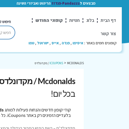
מבצעים ל
Pandazzz-פנדזז
הריהוט ואביזרי השינה
דף הבית
בלוג
חנויות
קופוני החודש
חיפוש ק
צור קשר
קופונים חמים באתר :
איסימו
,
פנדה
,
אייס
,
ישרוטל
,
טמו
>
MCDONALDS / מקדונלדס
ICOUPONS
Mcdonalds / מקדונלדס קופונים
בכל יום!
קודי קופון חדשים והנחות פעילות למותג
alds
בלעדיים הזמינים רק באתר iCoupons. כל הקופונים נבדקו לאחרונה בתאריך 05/08/2026!
מקדונלד’ס – רשת המזון המהיר הגדולה והמצל