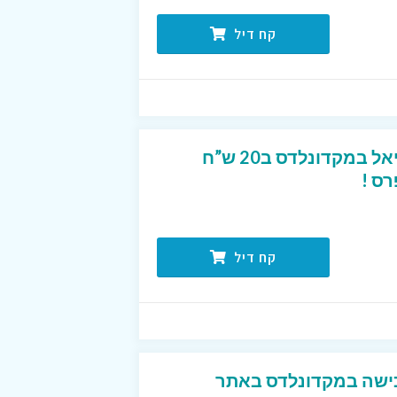
קח דיל
שובר למגוון ארוחות רויאל במקדונלדס ב20 ש”ח
ס !
קח דיל
ישה במקדונלדס באתר