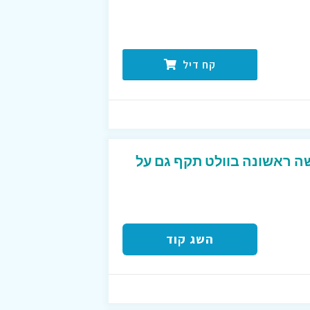
קח דיל
ש”ח לרכישה ראשונה בוולט תקף גם על
השג קוד