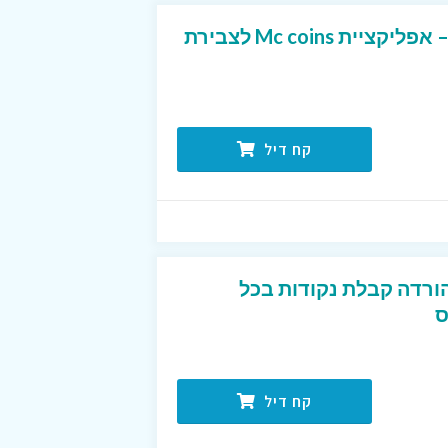
Cashback למקדולנדס – אפליקציית Mc coins לצבירת
קח דיל
קציית Mc coins להורדה קבלת נקודות בכל
ס
קח דיל