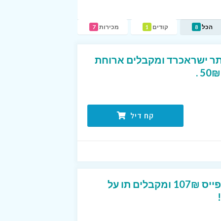
הכל
קודים
מכירות
7
1
8
שובר ב-29₪ באתר ישראכרד ומקבלים ארוחת
קח דיל
משלמים באתר מועדון פייס 107₪ ומקבלים תו על