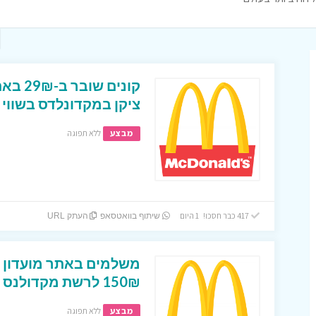
קונים 
ציקן במקדונלדס בשווי 50₪ .
מבצע
ללא תפוגה
417 כבר חסכו! 1 היום
שיתוף בוואטסאפ
העתק URL
150₪ לרשת מקדולנס !
מבצע
ללא תפוגה