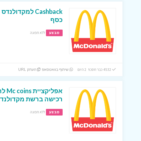
כסף
מבצע
ללא תפוגה
4532 כבר חסכו! 2 היום
שיתוף בוואטסאפ
העתק URL
אפלי
רכישה ברשת מקדולנד
מבצע
ללא תפוגה