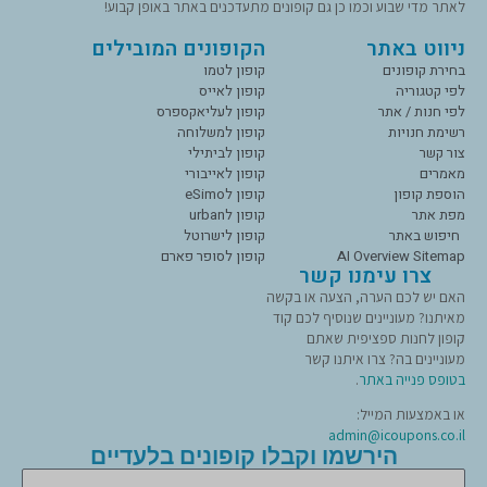
לאתר מדי שבוע וכמו כן גם קופונים מתעדכנים באתר באופן קבוע!
ניווט באתר
הקופונים המובילים
בחירת קופונים
קופון לטמו
לפי קטגוריה
קופון לאייס
לפי חנות / אתר
קופון לעליאקספרס
רשימת חנויות
קופון למשלוחה
צור קשר
קופון לביתילי
מאמרים
קופון לאייבורי
הוספת קופון
קופון לeSimo
מפת אתר
קופון לurban
חיפוש באתר
קופון לישרוטל
AI Overview Sitemap
קופון לסופר פארם
צרו עימנו קשר
האם יש לכם הערה, הצעה או בקשה
מאיתנו? מעוניינים שנוסיף לכם קוד
קופון לחנות ספציפית שאתם
מעוניינים בה? צרו איתנו קשר
בטופס פנייה באתר
.
או באמצעות המייל:
admin@icoupons.co.il
הירשמו וקבלו קופונים בלעדיים