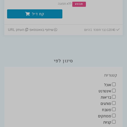
ללא תפוגה
מבצע
קח דיל
12040 כבר חסכו! 1 היום
שיתוף בוואטסאפ
העתק URL
סינון לפי
קטגוריות
אוכל
אינטרנט
בריאות
מותגים
מטבח
ממתקים
קניות