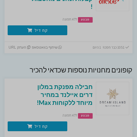
!
ללא תפוגה
מבצע
קח דיל
1051 כבר חסכו! 1 היום
שיתוף בוואטסאפ
העתק URL
קופונים מחנויות נוספות שכדאי להכיר
חבילה מפנקת במלון
דרים איילנד במחיר
מיוחד ללקוחות Max!
ללא תפוגה
מבצע
קח דיל