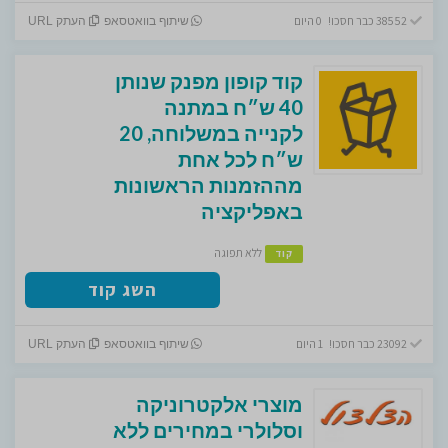
38552 כבר חסכו! 0 היום
שיתוף בוואטסאפ
העתק URL
קוד קופון מפנק שנותן
40 ש״ח במתנה
לקנייה במשלוחה, 20
ש״ח לכל אחת
מההזמנות הראשונות
באפליקציה
ללא תפוגה
קוד
השג קוד
23092 כבר חסכו! 1 היום
שיתוף בוואטסאפ
העתק URL
מוצרי אלקטרוניקה
וסלולרי במחירים ללא