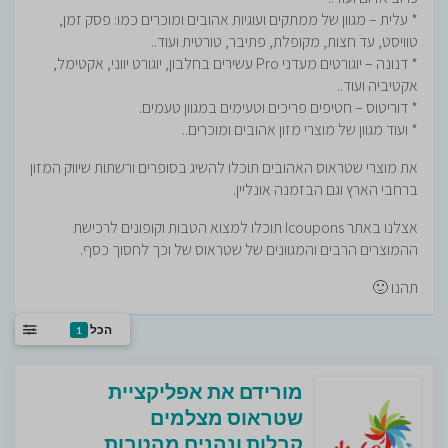
* עלית – מגוון של ממתקים ועוגיות אהובים ומוכרים כמו: פסק זמן,
טוויסט, עד חצות, מקופלת, פתיבר, טורטית ועוד..
* דנונה – יוגורטים מעדני Pro עשירים בחלבון, יוגורט יווני, אקטימל,
אקטיביה ועוד..
* דוריטוס – חטיפים פריכים וטעימים במגוון טעמים.
* ועוד מגוון של מוצרי מזון אהובים ומוכרים..
את מוצרי שטראוס האהובים תוכלו להשיג בסופרים ורשתות שיווק המזון
ברחבי הארץ וגם הבזמנה אונליין.
אצלנו באתר Icoupons תוכלו למצוא הטבות וקופונים לרכישת
ההמוצרים הרבים והמגוונים של שטראוס של וכך לחסוך כסף.
תהנו 🙂
הכל
1
מורידם את אפליקציית
שטראוס מצלמים
קבלות ונהנים מהטבות