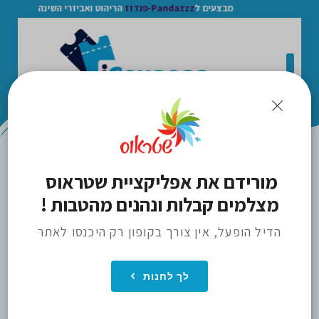
מבצעים ל
Pandazzz-פנדזז
הריהוט ואביזרי השינה
>
מורידם את אפליקציית שטראוס 
STRAUSS / שטראוס
ICOUPONS
מצלמים קבלות ונהנים מהטבות !
הדיל הופעל, אין צורך בקופון רק היכנסו לאתר
לך לחנות
הכנס חנות למועדפים