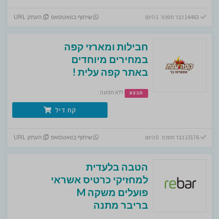
14463 כבר חסכו! 1 היום
שיתוף בוואטסאפ
העתק URL
חבילות ומארזי קפה
במחירים מיוחדים
באתר קפה עלית !
ללא תפוגה
מבצע
קח דיל
13176 כבר חסכו! 0 היום
שיתוף בוואטסאפ
העתק URL
הטבה בלעדית
למחזיקי כרטיס אשראי
פועלים משקה M
בריבר מתנה