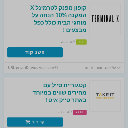
קופון מפנק לטרמינל X
המקנה 10% הנחה על
מותגי הבית כולל כפל
מבצעים !
ללא תפוגה
קוד
השג קוד
14786 כבר חסכו! 0 היום
שיתוף בוואטסאפ
העתק URL
קטגוריית סייל עם
מחירים שווים במיוחד
באתר טייק איט !
ללא תפוגה
מבצע
קח דיל