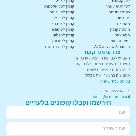
לפי קטגוריה
קופון לאייס
לפי חנות / אתר
קופון לעליאקספרס
רשימת חנויות
קופון למשלוחה
צור קשר
קופון לביתילי
מאמרים
קופון לאייבורי
הוספת קופון
קופון לeSimo
מפת אתר
קופון לurban
חיפוש באתר
קופון לישרוטל
AI Overview Sitemap
קופון לסופר פארם
צרו עימנו קשר
האם יש לכם הערה, הצעה או בקשה
מאיתנו? מעוניינים שנוסיף לכם קוד
קופון לחנות ספציפית שאתם
מעוניינים בה? צרו איתנו קשר
בטופס פנייה באתר
.
או באמצעות המייל:
admin@icoupons.co.il
הירשמו וקבלו קופונים בלעדיים