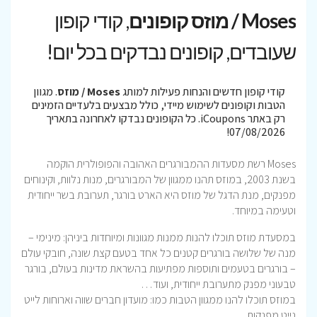
Moses / מוזס קופונים
, קודי קופון
שעובדים, קופונים נבדקים בכל יום!
קודי קופון חדשים והנחות פעילות למותג
Moses / מוזס
. מגוון
הטבות וקופונים לשימוש מיידי, כולל מבצעים בלעדיים הזמינים
רק באתר iCoupons. כל הקופונים נבדקו לאחרונה בתאריך
07/08/2026!
Moses רשת מסעדות ההמבורגרים האהובה והפופולרית הוקמה
בשנת 2003, במוזס תהנו ממגוון של המבורגרים, מנות נלוות, וקינוחים
מפנקים, מנת הדגל של מוזס היא הארט בורגר, תערובת בשר ייחודית
וטעימה במיוחד.
במסעדת מוזס תוכלו להנות ממנות מגוונות ומיוחדות ביניהן: מינימי –
מנה של שלושה בורגרים קטנים כל אחד בטעם קצת שונה, חובקי עולם
– בורגרים בטעמים ותוספות מפתיעות בהשראת מדינות בעולם, בורגר
טבעוני מפנק מתערובת ייחודית, ועוד…
במוזס תוכלו להנו ממגוון הטבות כמו: מועדון חברים שווה וארוחות לייט
נייט מפנקות.