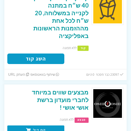
40 ש״ח במתנה
לקנייה במשלוחה, 20
ש״ח לכל אחת
מההזמנות הראשונות
באפליקציה
ללא תפוגה
קוד
השג קוד
23097 כבר חסכו! 0 היום
שיתוף בוואטסאפ
העתק URL
מבצעים שווים במיוחד
לחברי מועדון ברשת
אושי אושי !
ללא תפוגה
מבצע
קח דיל