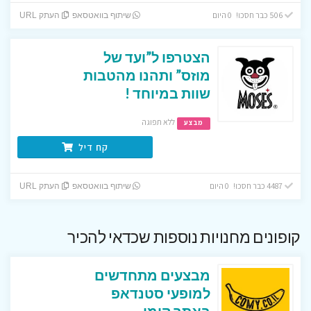
506 כבר חסכו! 0 היום
שיתוף בוואטסאפ
העתק URL
הצטרפו ל”ועד של
מוזס” ותהנו מהטבות
שוות במיוחד !
ללא תפוגה
מבצע
קח דיל
4487 כבר חסכו! 0 היום
שיתוף בוואטסאפ
העתק URL
קופונים מחנויות נוספות שכדאי להכיר
מבצעים מתחדשים
למופעי סטנדאפ
באתר קומי