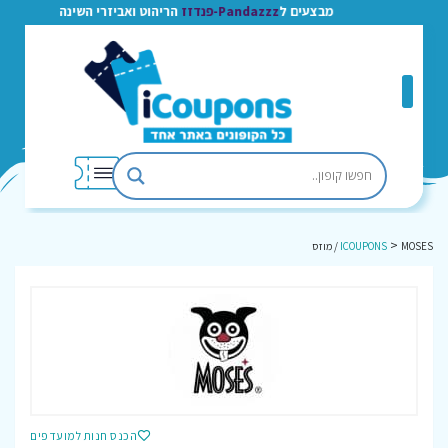
מבצעים ל
Pandazzz-פנדזז
הריהוט ואביזרי השינה
>
MOSES / מוזס
ICOUPONS
הכנס חנות למועדפים