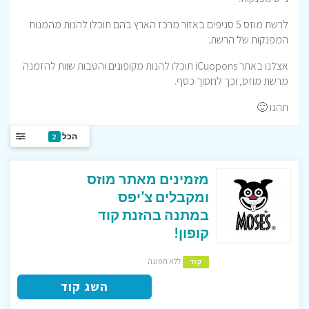
לרשת מוזס 5 סניפים באזור מרכז הארץ בהם תוכלו להנות מהמנות
המפנקות של הרשת.
אצלנו באתר iCuopons תוכלו להנות מקופונים והטבות שוות להזמנה
מרשת מוזס, וכך לחסוך כסף.
תהנו 🙂
הכל
2
מזמינים מאתר מוזס
ומקבלים צ’יפס
במתנה בהזנת קוד
קופון!
ללא תפוגה
קוד
השג קוד