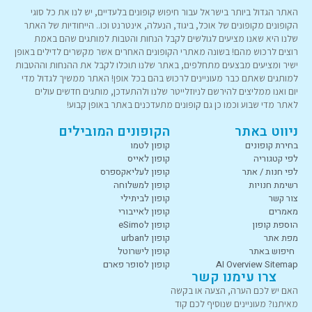
האתר הגדול ביותר בישראל עבור חיפוש קופונים בלעדיים, יש לנו את כל סוגי
הקופונים מקופונים של אוכל, ביגוד, הנעלה, אינטרנט וכו.. הייחודיות של האתר
שלנו היא שאנו מציעים לגולשים לקבל הנחות והטבות למותגים שהם באמת
רוצים לרכוש מהם! בשונה מאתרי הקופונים האחרים אשר מקשרים לדילים באופן
ישיר ומציעים מבצעים מתחלפים, באתר שלנו תוכלו לקבל את ההנחות וההטבות
למותגים שאתם כבר מעוניינים לרכוש בהם בכל אופן! האתר ממשיך לגדול מדי
יום ואנו ממליצים להירשם לניוזלייטר שלנו ולהתעדכן, מותגים חדשים עולים
לאתר מדי שבוע וכמו כן גם קופונים מתעדכנים באתר באופן קבוע!
ניווט באתר
הקופונים המובילים
בחירת קופונים
קופון לטמו
לפי קטגוריה
קופון לאייס
לפי חנות / אתר
קופון לעליאקספרס
רשימת חנויות
קופון למשלוחה
צור קשר
קופון לביתילי
מאמרים
קופון לאייבורי
הוספת קופון
קופון לeSimo
מפת אתר
קופון לurban
חיפוש באתר
קופון לישרוטל
AI Overview Sitemap
קופון לסופר פארם
צרו עימנו קשר
האם יש לכם הערה, הצעה או בקשה
מאיתנו? מעוניינים שנוסיף לכם קוד