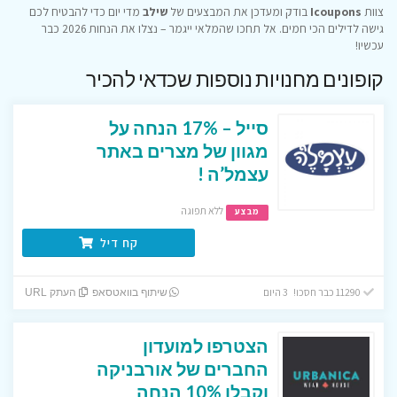
צוות
Icoupons
בודק ומעדכן את המבצעים של
שילב
מדי יום כדי להבטיח לכם
גישה לדילים הכי חמים. אל תחכו שהמלאי ייגמר – נצלו את הנחות 2026 כבר
עכשיו!
קופונים מחנויות נוספות שכדאי להכיר
סייל – 17% הנחה על
מגוון של מצרים באתר
עצמל’ה !
ללא תפוגה
מבצע
קח דיל
11290 כבר חסכו! 3 היום
שיתוף בוואטסאפ
העתק URL
הצטרפו למועדון
החברים של אורבניקה
וקבלו 10% הנחה