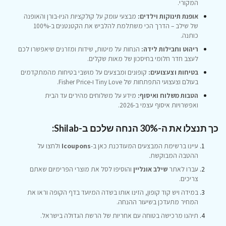
המקורי.
אופנת תינוקות וילדים:
מבצעי עומק על קולקציות הניו-בורן והאופנה
של שילב – הדרך הכי משתלמת להלביש את הקטנטנים ב-100%
כותנה.
ריהוט וחבילות לידה:
הנחות על מיטות, שידות ומזרנים שיאפשרו לכם
לעצב חדר חלומי בחיסכון של מאות שקלים.
בטיחות וצעצועים:
קופונים ומבצעים על מושבי בטיחות מהמתקדמים
בעולם וצעצועי התפתחות של Tiny Love ו-Fisher Price.
הטבות משלוח ואיסוף:
מידע על משלוחים מהירים עד הבית
ואפשרויות איסוף עצמי ב-2026.
כך תנצלו את ה-30% הנחה שלכם ב-Shilab:
עיינו ברשימת המבצעים המעודכנת כאן ב-
Icoupons
ולחצו על
ההטבה המבוקשת.
עברו לאתר
שילב אונליין
והוסיפו לסל את מוצרי הפרימיום שאתם
צריכים.
במידה ויש קוד קופון, הזינו אותו בשדה המיועד בדף הקופה וראו את
המחיר מתעדכן בשיעור ההנחה.
תיהנו מרכישה בטוחה עם אחריות של הרשת הגדולה בישראל.