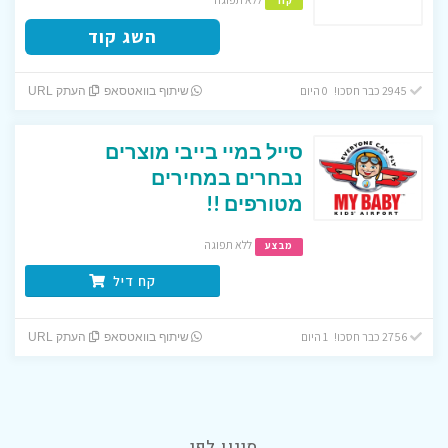
קוד
השג קוד
2945 כבר חסכו! 0 היום
שיתוף בוואטסאפ
העתק URL
סייל במיי בייבי מוצרים
נבחרים במחירים
מטורפים !!
ללא תפוגה
מבצע
קח דיל
2756 כבר חסכו! 1 היום
שיתוף בוואטסאפ
העתק URL
סינון לפי