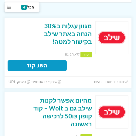
הכל
4
מגוון עגלות ב30%
הנחה באתר שילב
בקישור למטה!
ללא תפוגה
קוד
השג קוד
188 כבר חסכו! 0 היום
שיתוף בוואטסאפ
העתק URL
מהיום אפשר לקנות
שילב גם ב Wolt – קוד
קופון 50₪ לרכישה
ראשונה