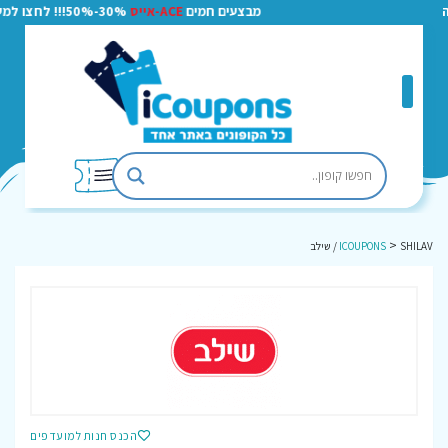
מבצעים חמים
ACE-אייס
30%-50%!!! לחצו למעבר
>
SHILAV / שילב
ICOUPONS
הכנס חנות למועדפים