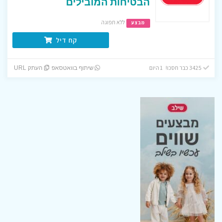
הבטיחות המובילים
ללא תפוגה
מבצע
קח דיל
3425 כבר חסכו! 1 היום
שיתוף בוואטסאפ
העתק URL