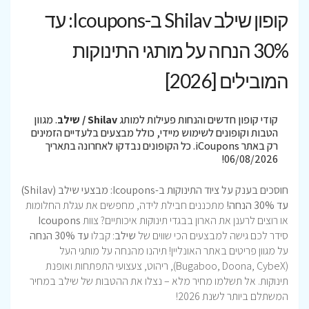
קופון שילב Shilav ב-Icoupons: עד
30% הנחה על מותגי התינוקות
המובילים [2026]
קודי קופון חדשים והנחות פעילות למותג
Shilav / שילב
. מגוון
הטבות וקופונים לשימוש מיידי, כולל מבצעים בלעדיים הזמינים
רק באתר iCoupons. כל הקופונים נבדקו לאחרונה בתאריך
06/08/2026!
חוסכים בענק על ציוד התינוקות ב-Icoupons: מבצעי שילב (Shilav)
עד 30% הנחה!
מתכננים חבילת לידה, מחפשים את עגלת החלומות
או רוצים לרענן את הארון בבגדי תינוקות איכותיים? צוות
Icoupons
סידר לכם גישה למבצעים הכי שווים של
שילב
: קבלו
עד 30% הנחה
על מגוון פריטים באתר האונליין! תיהנו מהנחה על מותגי העל
(Bugaboo, Doona, CybeX), ריהוט, צעצועי התפתחות ואופנת
תינוקות. אל תשלמו מחיר מלא – נצלו את ההטבות של שילב במחיר
המשתלם ביותר לשנת 2026!