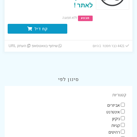
לאתר !
ללא תפוגה
מבצע
קח דיל
4421 כבר חסכו! 1 היום
שיתוף בוואטסאפ
העתק URL
סינון לפי
קטגוריות
אביזרים
אינטרנט
ניקיון
קניות
רהיטים