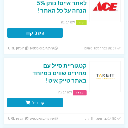
לאתר אייס! נותן 5%
הנחה על כל האתר !
ללא תפוגה
קוד
השג קוד
28057 כבר חסכו! 0 היום
שיתוף בוואטסאפ
העתק URL
קטגוריית סייל עם
מחירים שווים במיוחד
באתר טייק איט !
ללא תפוגה
מבצע
קח דיל
14480 כבר חסכו! 5 היום
שיתוף בוואטסאפ
העתק URL