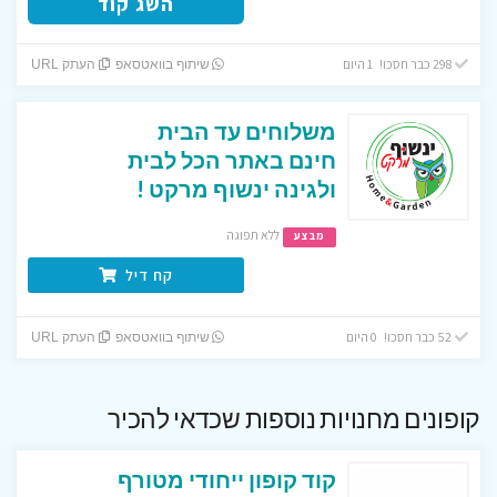
השג קוד
298 כבר חסכו! 1 היום
שיתוף בוואטסאפ
העתק URL
משלוחים עד הבית
חינם באתר הכל לבית
ולגינה ינשוף מרקט !
ללא תפוגה
מבצע
קח דיל
52 כבר חסכו! 0 היום
שיתוף בוואטסאפ
העתק URL
קופונים מחנויות נוספות שכדאי להכיר
קוד קופון ייחודי מטורף