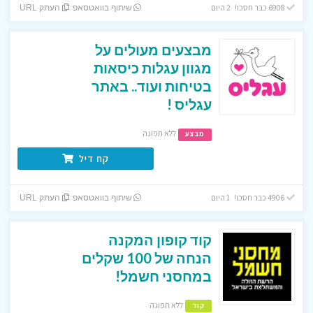
6908 כבר חסכו! 2 היום
שיתוף בוואטסאפ
העתק URL
מבצעים מעולים על
מגוון עגלות כיסאות
בטיחות ועוד.. באתר
עגליס !
ללא תפוגה
מבצע
קח דיל
4906 כבר חסכו! 1 היום
שיתוף בוואטסאפ
העתק URL
קוד קופון המקנה
הנחה של 100 שקלים
במחסני חשמל!
ללא תפוגה
קוד