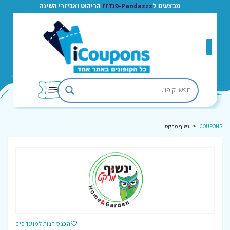
מבצעים ל
Pandazzz-פנדזז
הריהוט ואביזרי השינה
>
ICOUPONS
ינשוף מרקט
הכנס חנות למועדפים