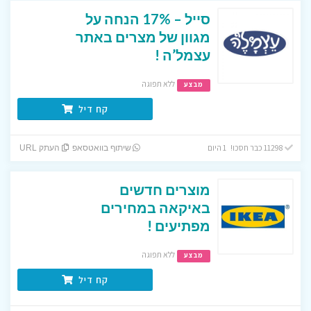
סייל – 17% הנחה על
מגוון של מצרים באתר
עצמל’ה !
ללא תפוגה
מבצע
קח דיל
11298 כבר חסכו! 1 היום
שיתוף בוואטסאפ
העתק URL
מוצרים חדשים
באיקאה במחירים
מפתיעים !
ללא תפוגה
מבצע
קח דיל