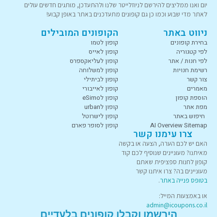
יום ואנו ממליצים להירשם לניוזלייטר שלנו ולהתעדכן, מותגים חדשים עולים
לאתר מדי שבוע וכמו כן גם קופונים מתעדכנים באתר באופן קבוע!
ניווט באתר
הקופונים המובילים
בחירת קופונים
קופון לטמו
לפי קטגוריה
קופון לאייס
לפי חנות / אתר
קופון לעליאקספרס
רשימת חנויות
קופון למשלוחה
צור קשר
קופון לביתילי
מאמרים
קופון לאייבורי
הוספת קופון
קופון לeSimo
מפת אתר
קופון לurban
חיפוש באתר
קופון לישרוטל
AI Overview Sitemap
קופון לסופר פארם
צרו עימנו קשר
האם יש לכם הערה, הצעה או בקשה
מאיתנו? מעוניינים שנוסיף לכם קוד
קופון לחנות ספציפית שאתם
מעוניינים בה? צרו איתנו קשר
בטופס פנייה באתר
.
או באמצעות המייל:
admin@icoupons.co.il
הירשמו וקבלו קופונים בלעדיים