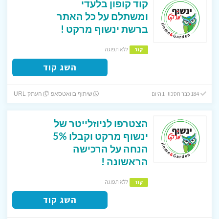
קוד קופון בלעדי
ומשתלם על כל האתר
ברשת ינשוף מרקט !
ללא תפוגה
קוד
השג קוד
184 כבר חסכו! 1 היום
שיתוף בוואטסאפ
העתק URL
הצטרפו לניוזלייטר של
ינשוף מרקט וקבלו 5%
הנחה על הרכישה
הראשונה !
ללא תפוגה
קוד
השג קוד