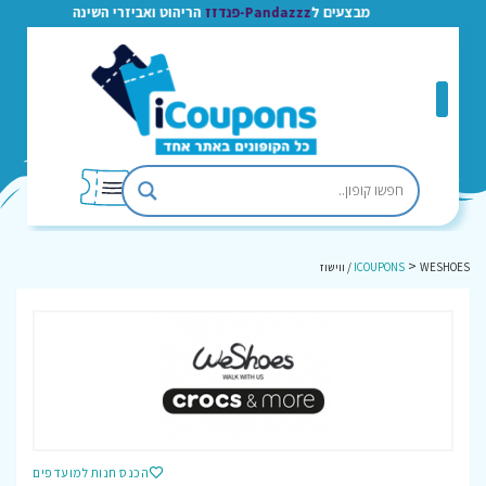
מבצעים ל
Pandazzz-פנדזז
הריהוט ואביזרי השינה
>
WESHOES / ווישוז
ICOUPONS
הכנס חנות למועדפים