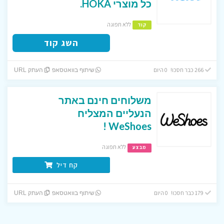
כל מוצרי HOKA.
ללא תפוגה
קוד
השג קוד
266 כבר חסכו! 0 היום
שיתוף בוואטסאפ
העתק URL
משלוחים חינם באתר
הנעליים המצליח
WeShoes !
ללא תפוגה
מבצע
קח דיל
179 כבר חסכו! 0 היום
שיתוף בוואטסאפ
העתק URL