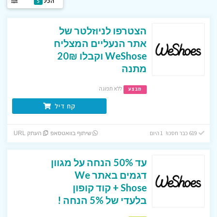
הכל
5
הצטרפו לניוזלטר של
אתר הנעליים המצליח
WeShose וקבלו 20₪
מתנה
ללא תפוגה
מבצע
קח דיל
619 כבר חסכו! 1 היום
שיתוף בוואטסאפ
העתק URL
עד 50% הנחה על מגוון
דגמים באתר We
Shose + קוד קופון
בלעדי של 5% הנחה !