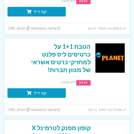
ללא תפוגה
מבצע
קח דיל
19655 כבר חסכו! 3 היום
שיתוף בוואטסאפ
העתק URL
הטבת 1+1 על
כרטיסים ליס פלנט
למחזיקי כרטיס אשראי
של מגוון חברות!
ללא תפוגה
מבצע
קח דיל
17346 כבר חסכו! 2 היום
שיתוף בוואטסאפ
העתק URL
קופון מפנק לטרמינל X