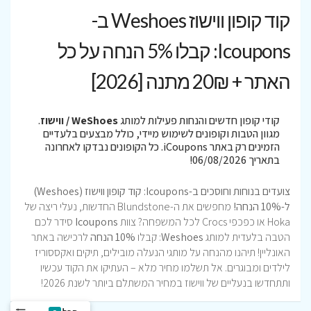
קוד קופון ווישוז Weshoes ב-
Icoupons: קבלו 5% הנחה על כל
האתר + 20₪ מתנה [2026]
קודי קופון חדשים והנחות פעילות למותג
WeShoes / ווישוז
.
מגוון הטבות וקופונים לשימוש מיידי, כולל מבצעים בלעדיים
הזמינים רק באתר iCoupons. כל הקופונים נבדקו לאחרונה
בתאריך 06/08/2026!
צועדים בנוחות וחוסכים ב-Icoupons: קוד קופון ווישוז (Weshoes)
ל-10% הנחה!
מחפשים את ה-Blundstone החדשות, נעלי ריצה של
Hoka או כפכפי Crocs לכל המשפחה? צוות
Icoupons
סידר לכם
הטבה בלעדית למותג
Weshoes
: קבלו
10% הנחה
לרכישה באתר
האונליין! תיהנו מהנחה על מותגי הנעלה מובילים, תיקים ואקססוריז
לילדים ומבוגרים. אל תשלמו מחיר מלא – העתיקו את הקוד עכשיו
ותתחדשו בנעליים של ווישוז במחיר המשתלם ביותר לשנת 2026!