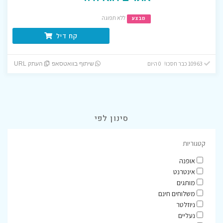
ללא תפוגה
מבצע
קח דיל
10963 כבר חסכו! 0 היום
שיתוף בוואטסאפ
העתק URL
סינון לפי
קטגוריות
אופנה
אינטרנט
מותגים
משלוחים חינם
ניוזלטר
נעליים