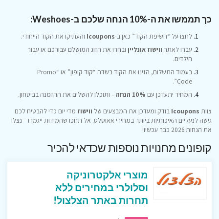
כך תממשו את ה-10% הנחה שלכם ב-Weshoes:
לחצו על “חשיפת הקוד” כאן ב-
Icoupons
והעתיקו את הקוד הייחודי.
עברו לאתר
ווישוז אונליין
ובחרו את הזוג המושלם עבורכם או עבור
הילדים.
בעמוד התשלום, הזינו את הקוד בשדה “קוד קופון” או “Promo
Code”.
המחיר יתעדכן עם
10% הנחה
– ותוכלו להשלים את ההזמנה בביטחון.
צוות
Icoupons
בודק ומעדכן את המבצעים של
ווישוז
מדי יום כדי להבטיח לכם
גישה לנעליים האיכותיות ביותר במחירי אאוטלט. אל תחכו שהמידות ייגמרו – נצלו
את הנחות 2026 כבר עכשיו!
קופונים מחנויות נוספות שכדאי להכיר
מוצרי אלקטרוניקה
וסלולרי במחירים ללא
תחרות באתר הצלצול!