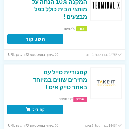
המקנה 10% הנחה על
מותגי הבית כולל כפל
מבצעים !
ללא תפוגה
קוד
השג קוד
14787 כבר חסכו! 1 היום
שיתוף בוואטסאפ
העתק URL
קטגוריית סייל עם
מחירים שווים במיוחד
באתר טייק איט !
ללא תפוגה
מבצע
קח דיל
14464 כבר חסכו! 2 היום
שיתוף בוואטסאפ
העתק URL