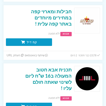
חבילות ומארזי קפה
במחירים מיוחדים
באתר קפה עלית !
ללא תפוגה
מבצע
קח דיל
13178 כבר חסכו! 2 היום
שיתוף בוואטסאפ
העתק URL
תכנית אבא חטוב
המעולה ב16 ש”ח ליום
לשינוי שאתה חולם
עליו !
ללא תפוגה
מבצע