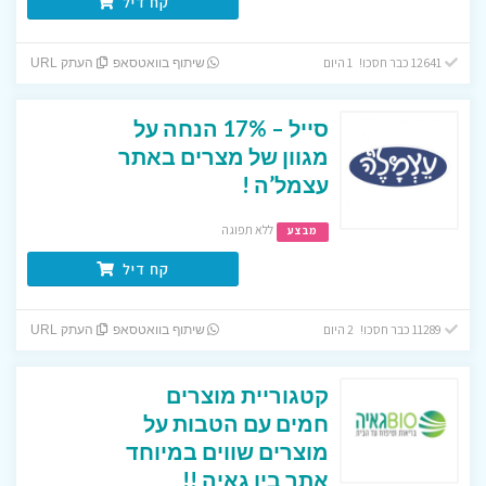
קח דיל
12641 כבר חסכו! 1 היום
שיתוף בוואטסאפ
העתק URL
סייל – 17% הנחה על
מגוון של מצרים באתר
עצמל’ה !
ללא תפוגה
מבצע
קח דיל
11289 כבר חסכו! 2 היום
שיתוף בוואטסאפ
העתק URL
קטגוריית מוצרים
חמים עם הטבות על
מוצרים שווים במיוחד
אתר ביו גאיה !!