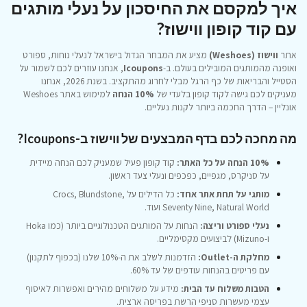
איך למקסם את החיסכון על נעלי מותגים
עם קוד קופון ווישוז?
אתר
ווישוז (Weshoes)
מציע את המבחר הגדול בישראל לנעלי נוחות, ספורט
ואופנה מהמותגים המובילים בעולם. ב-
Icoupons
, אנחנו עוזרים לכם לשמור על
הסטייל והבריאות של כף הרגל מבלי לחרוג מהתקציב. בשנת 2026, אנחנו
מעניקים לכם גישה לקוד קופון בלעדי של
10% הנחה
למימוש באתר Weshoes
אונליין – הדרך החכמה ביותר לקנות נעליים.
מה מחכה לכם בדף המבצעים של ווישוז ב-Icoupons?
10% הנחה על כל האתר:
קוד קופון פעיל שמעניק לכם הנחה מיידית
על סניקרס, מגפיים, כפכפים ונעלי צעד ראשון.
מותגי על תחת אתר אחד:
כל הדילים על Crocs, Blundstone,
Seventy Nine, Natural World ועוד.
נעלי ספורט וריצה:
הנחות על המותגים הטכנולוגיים ביותר (כמו Hoka
ו-Mizuno) לביצועים מקסימליים.
מחלקת ה-Outlet:
הזדמנות לשלב את ה-10% שלנו (בכפוף לתקנון)
עם פריטים בהנחות עודפים של עד 60%.
הטבות משלוח עד הבית:
מידע על משלוחים מהירים ואפשרות לאיסוף
עצמי מעשרות סניפי הרשת בפריסה ארצית.