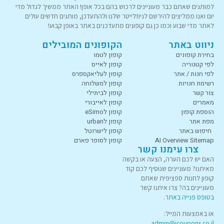
למותגים שאתם כבר מעוניינים לרכוש בהם בכל אופן! האתר ממשיך לגדול מדי
יום ואנו ממליצים להירשם לניוזלייטר שלנו ולהתעדכן, מותגים חדשים עולים
לאתר מדי שבוע וכמו כן גם קופונים מתעדכנים באתר באופן קבוע!
ניווט באתר
הקופונים המובילים
בחירת קופונים
קופון לטמו
לפי קטגוריה
קופון לאייס
לפי חנות / אתר
קופון לעליאקספרס
רשימת חנויות
קופון למשלוחה
צור קשר
קופון לביתילי
מאמרים
קופון לאייבורי
הוספת קופון
קופון לeSimo
מפת אתר
קופון לurban
חיפוש באתר
קופון לישרוטל
AI Overview Sitemap
קופון לסופר פארם
צרו עימנו קשר
האם יש לכם הערה, הצעה או בקשה
מאיתנו? מעוניינים שנוסיף לכם קוד
קופון לחנות ספציפית שאתם
מעוניינים בה? צרו איתנו קשר
בטופס פנייה באתר
.
או באמצעות המייל:
admin@icoupons.co.il