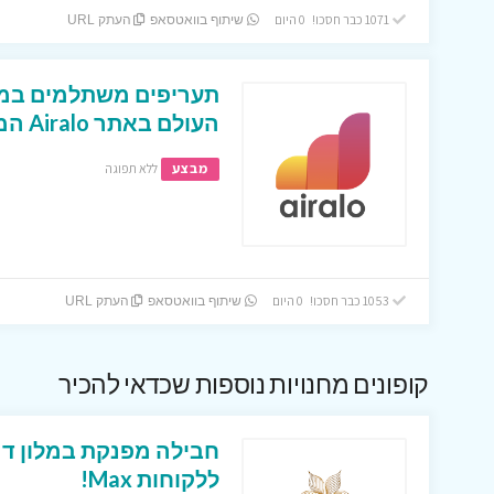
1071 כבר חסכו! 0 היום
שיתוף בוואטסאפ
העתק URL
תעריפים משתלמים במי
העולם באתר Airalo המעולה !
מבצע
ללא תפוגה
1053 כבר חסכו! 0 היום
שיתוף בוואטסאפ
העתק URL
קופונים מחנויות נוספות שכדאי להכיר
חבילה מפנקת במלון דר
ללקוחות Max!