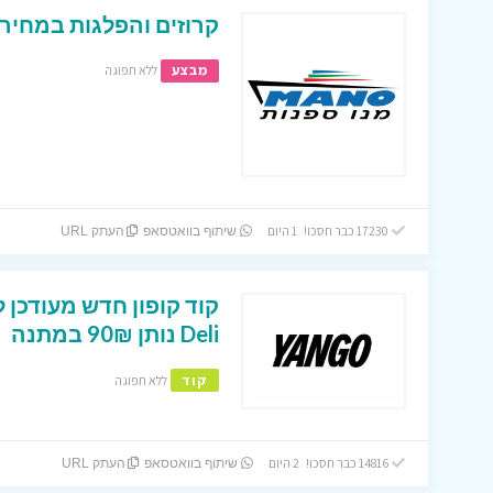
קרוזים והפלגות במחירי
מבצע
ללא תפוגה
17230 כבר חסכו! 1 היום
שיתוף בוואטסאפ
העתק URL
קוד קופון חדש מעודכן 
Deli נותן 90₪ במתנה
קוד
ללא תפוגה
14816 כבר חסכו! 2 היום
שיתוף בוואטסאפ
העתק URL