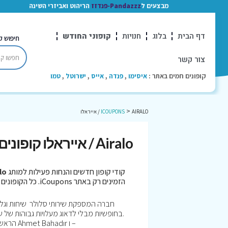
מבצעים ל
Pandazzz-פנדזז
הריהוט ואביזרי השינה
דף הבית
בלוג
חנויות
קופוני החודש
חיפוש ק
צור קשר
קופונים חמים באתר :
איסימו
,
פנדה
,
אייס
,
ישרוטל
,
טמו
>
AIRALO / אייראלו
ICOUPONS
Airalo / אייראלו קופונים
קודי קופון חדשים והנחות פעילות למותג
iralo
הזמינים רק באתר iCoupons. כל הקופונים נבדקו לאחרונה בתאריך 05/08/2026!
בחופשיות מבלי לדאוג מעלויות גבוהות של 