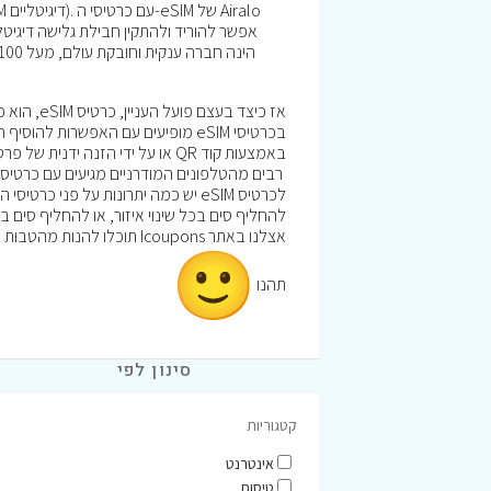
באמצעות קוד QR או על ידי הזנה ידנית של פרטי ה-eSIM. תהליך זה יימשך רק מספר רגעים.
רבים מהטלפונים המודרניים מגיעים עם כרטיס כזה לצ
לכרטיס eSIM יש כמה יתרונות על פני
להחליף סים בכל שינוי איזור, או להחליף סים 
אצלנו באתר Icoupons תוכלו להנות מהטבות וקופונים לרכישה באתר Airalo
תהנו
סינון לפי
קטגוריות
אינטרנט
טיסות