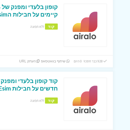
קיימים על חבילות הEsim בAiralo !
קוד
ללא תפוגה
928 כבר חסכו! 0 היום
שיתוף בוואטסאפ
העתק URL
חדשים על חבילות Esim בAiralo מעל 10 דולר !
קוד
ללא תפוגה