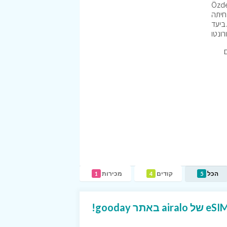
. עם כרטיסי ה-eSIM של Airalo
ר הנחיתה
ביעד. Airalo הינה חברה ענקית וחובקת עולם, מעל 100 עובדים ב20 מדינות שונות, בכל היבשות. המרכזים הראשיים של החברה
ם
הכל
קודים
מכירות
1
4
5