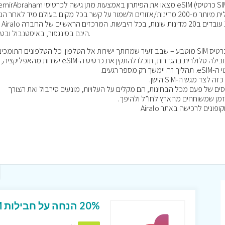
ÖzdemirAbraham מצאו את הפיתרון באמצעות מתן גישה לכרטיסי eSIM (כרטיסי SIM דיגיטליים)
אפשר להוריד ולהתקין חבילת גלישה דיגיטלית מיותר מ-200 מדינות/אזורים ולשמור על קשר בכל מקום בעולם מיד לאח
הינם בסינגפור, באיסטנבול ובטורונטו.
אז כיצד בעצם פועל העניין, כרטיס eSIM, הוא כרטיס SIM מוטבע – שבב זעיר שמרותך ישירות אל הטלפון. כל הטלפונים התומכי
בכרטיסי eSIM מופיעים עם האפשרות להוסיף חבילה סלולרית בהגדרות, תוכלו להתקין את כרטיס ה-eSIM ישירות מהאפליקציה,
ד מגש ה-SIM הישן.
 כרטיסי הסים של פעם מכל הבחינות, הם מקלים על העלויות, מונעים סירבול ואת הצורך
בזמן שמשוחחים מהארץ לחו”ל ולהיפך.
20% הנחה על חבילות eSIM של airalo באתר gooday!