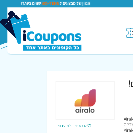
מגוון של מבצעים ל
TEMU-טמו
שווים ביותר!
!
 סלולר שיחות וגלישה בכל רחבי העולם, ובדגש מיוחד על מטיילים שיוכלו לעבור ממדינה למדינה
ינה.
הכנס חנות למועדפים
e הראשונה בעולם שפותרת את הבעיה. מקימי החברה והמנכלי”ם Ahmet Bahadır ו –