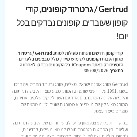
Gertrud / גרטרוד קופונים
, קודי
קופון שעובדים, קופונים נבדקים בכל
יום!
קודי קופון חדשים והנחות פעילות למותג
Gertrud / גרטרוד
.
מגוון הטבות וקופונים לשימוש מיידי, כולל מבצעים בלעדיים
הזמינים רק באתר iCoupons. כל הקופונים נבדקו לאחרונה
בתאריך 05/08/2026!
Gertrud מותג אופנה ישראלי מצליח, מותג גרטרוד התחיל את דרכו
בשנת 1991 על ידי שצי שותפות, המותג מציע מוצרי הלבשה תחתונה
והלבשה עליונה המתכתבים אחד עם השני ללוקים שלמים ואחידים,
המותג מציע ליין של מוצרי יבוא ממותגים שונים וליין מצומצם של
מוצרים בייצור עצמי.
בגרטרוד תוכלו למצוא מגוון פריטי לבוש יחודיים של הלבשה תחתונה
ועליונה, בין הפריטים בגרטרוד תוכלו למצוא: מעילים, קרדיגנים,
ג’קטים, חולצות, שמלות, ג’ינסים, מכנסיים, חצאיות צעיפים ועוד…