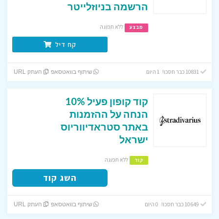
הרשמה בניוזלייטר
ללא תפוגה
מבצע
קח דיל
10831 כבר חסכו! 1 היום
שיתוף בוואטסאפ
העתק URL
קוד קופון פעיל 10%
הנחה על ההזמנות
באתר סטראדיווריוס
ישראל
ללא תפוגה
קוד
השג קוד
10649 כבר חסכו! 0 היום
שיתוף בוואטסאפ
העתק URL