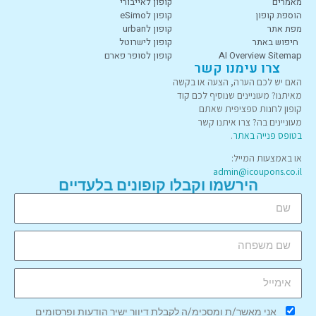
מאמרים
קופון לאייבורי
הוספת קופון
קופון לeSimo
מפת אתר
קופון לurban
חיפוש באתר
קופון לישרוטל
AI Overview Sitemap
קופון לסופר פארם
צרו עימנו קשר
האם יש לכם הערה, הצעה או בקשה
מאיתנו? מעוניינים שנוסיף לכם קוד
קופון לחנות ספציפית שאתם
מעוניינים בה? צרו איתנו קשר
בטופס פנייה באתר
.
או באמצעות המייל:
admin@icoupons.co.il
הירשמו וקבלו קופונים בלעדיים
אני מאשר/ת ומסכימ/ה לקבלת דיוור ישיר הודעות ופרסומים