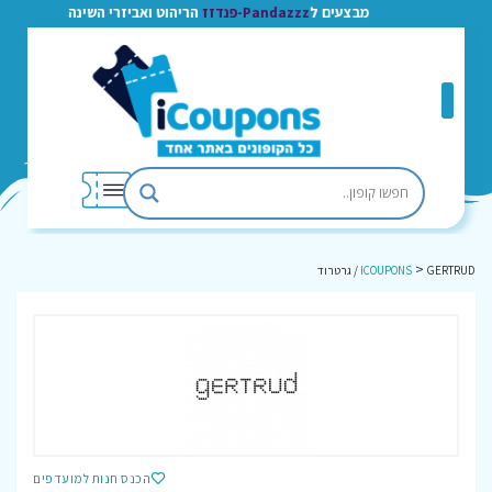
מבצעים ל
Pandazzz-פנדזז
הריהוט ואביזרי השינה
>
GERTRUD / גרטרוד
ICOUPONS
הכנס חנות למועדפים