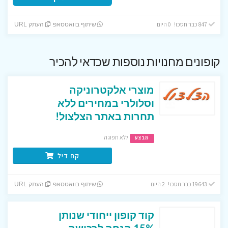
847 כבר חסכו! 0 היום
שיתוף בוואטסאפ
העתק URL
קופונים מחנויות נוספות שכדאי להכיר
מוצרי אלקטרוניקה
וסלולרי במחירים ללא
תחרות באתר הצלצול!
ללא תפוגה
מבצע
קח דיל
19643 כבר חסכו! 2 היום
שיתוף בוואטסאפ
העתק URL
קוד קופון ייחודי שנותן
15% הנחה לרכישה