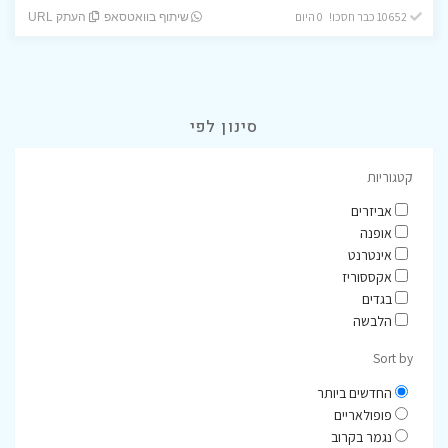
10652 כבר חסכו! 0 היום
שיתוף בוואטסאפ
העתק URL
סינון לפי
קטגוריות
אביזרים
אופנה
אינטרנט
אקססוריז
בגדים
הלבשה
Sort by
החדשים ביותר
פופולאריים
נגמר בקרוב