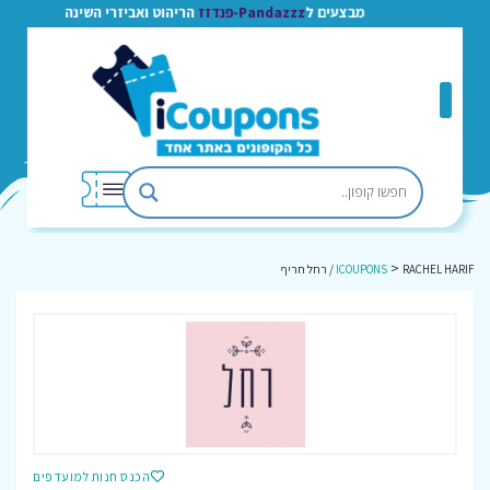
מבצעים ל
Pandazzz-פנדזז
הריהוט ואביזרי השינה
>
RACHEL HARIF / רחל חריף
ICOUPONS
הכנס חנות למועדפים