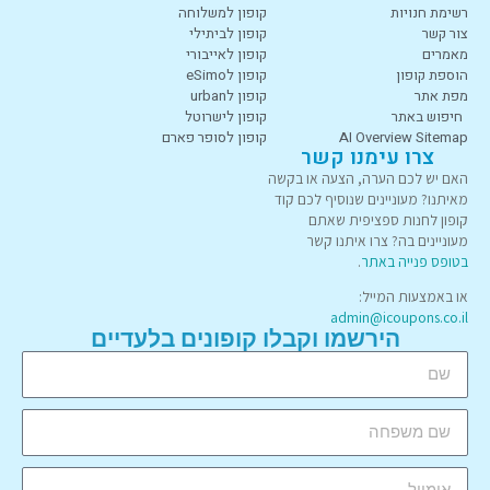
רשימת חנויות
קופון למשלוחה
צור קשר
קופון לביתילי
מאמרים
קופון לאייבורי
הוספת קופון
קופון לeSimo
מפת אתר
קופון לurban
חיפוש באתר
קופון לישרוטל
AI Overview Sitemap
קופון לסופר פארם
צרו עימנו קשר
האם יש לכם הערה, הצעה או בקשה
מאיתנו? מעוניינים שנוסיף לכם קוד
קופון לחנות ספציפית שאתם
מעוניינים בה? צרו איתנו קשר
בטופס פנייה באתר
.
או באמצעות המייל:
admin@icoupons.co.il
הירשמו וקבלו קופונים בלעדיים