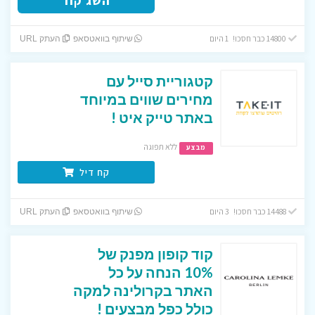
השג קוד
14800 כבר חסכו! 1 היום
שיתוף בוואטסאפ
העתק URL
קטגוריית סייל עם
מחירים שווים במיוחד
באתר טייק איט !
ללא תפוגה
מבצע
קח דיל
14488 כבר חסכו! 3 היום
שיתוף בוואטסאפ
העתק URL
קוד קופון מפנק של
10% הנחה על כל
האתר בקרולינה למקה
כולל כפל מבצעים !