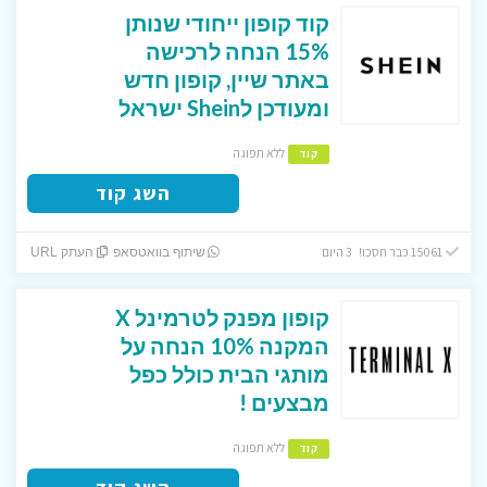
קוד קופון ייחודי שנותן
15% הנחה לרכישה
באתר שיין, קופון חדש
ומעודכן לShein ישראל
ללא תפוגה
קוד
השג קוד
15061 כבר חסכו! 3 היום
שיתוף בוואטסאפ
העתק URL
קופון מפנק לטרמינל X
המקנה 10% הנחה על
מותגי הבית כולל כפל
מבצעים !
ללא תפוגה
קוד