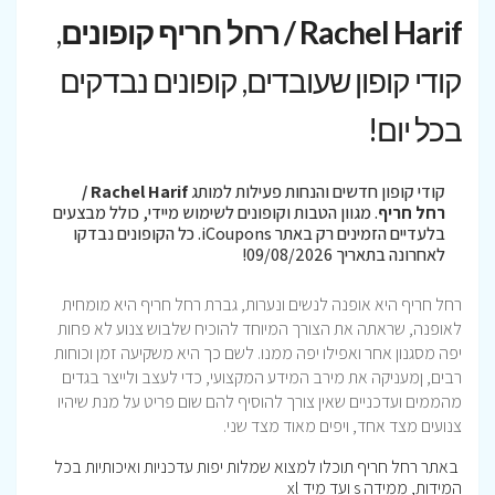
Rachel Harif / רחל חריף קופונים
,
קודי קופון שעובדים, קופונים נבדקים
בכל יום!
קודי קופון חדשים והנחות פעילות למותג
Rachel Harif /
רחל חריף
. מגוון הטבות וקופונים לשימוש מיידי, כולל מבצעים
בלעדיים הזמינים רק באתר iCoupons. כל הקופונים נבדקו
לאחרונה בתאריך 09/08/2026!
רחל חריף היא אופנה לנשים ונערות, גברת רחל חריף היא מומחית
לאופנה, שראתה את הצורך המיוחד להוכיח שלבוש צנוע לא פחות
יפה מסגנון אחר ואפילו יפה ממנו. לשם כך היא משקיעה זמן וכוחות
רבים, ןמעניקה את מירב המידע המקצועי, כדי לעצב ולייצר בגדים
מהממים ועדכניים שאין צורך להוסיף להם שום פריט על מנת שיהיו
צנועים מצד אחד, ויפים מאוד מצד שני.
באתר רחל חריף תוכלו למצוא שמלות יפות עדכניות ואיכותיות בכל
המידות, ממידה s ועד מיד xl