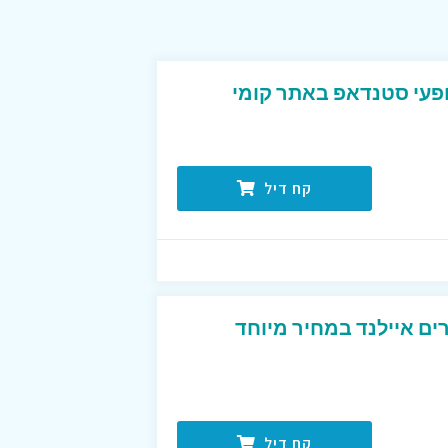
עי סטנדאפ באתר קומי
קח דיל
ים איילנד במחיר מיוחד
קח דיל