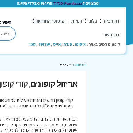
מבצעים ל
Pandazzz-פנדזז
הריהוט ואביזרי השינה
דף הבית
בלוג
חנויות
קופוני החודש
חיפוש ק
צור קשר
קופונים חמים באתר :
איסימו
,
פנדה
,
אייס
,
ישרוטל
,
טמו
>
ICOUPONS
אריזול
אריזול קופונים
, קודי קופ
קודי קופון חדשים והנחות פעילות למותג
אר
באתר iCoupons. כל הקופונים נבדקו לאחרונה בתאריך 06/08/2026!
חברת אריזול הינה חברה המספקת ציוד לאירועים
אירועים, קופסאות מתנה ומארזים מקוריים, נייר
אירועים ליוצאי דופן ומזמינים אתכם להצטרף ל