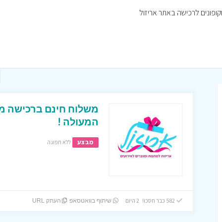
המעולה !
מבצע
ללא תפוגה
582 כבר חסכו! 2 היום
שיתוף בוואטסאפ
העתק URL