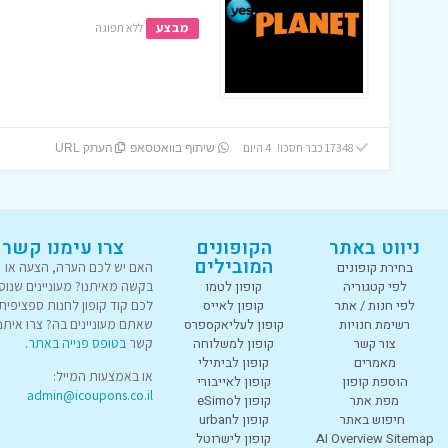
מבצע
ללא תפוגה
17348 כבר חסכו! 4 היום
שיתוף בוואטסאפ
העתק URL
ניווט באתר
הקופונים
צרו עימנו קשר
המובילים
בחירת קופונים
האם יש לכם הערה, הצעה או
לפי קטגוריה
קופון לטמו
בקשה מאיתנו? מעוניינים שנוס
לפי חנות / אתר
קופון לאייס
לכם קוד קופון לחנות ספציפית
רשימת חנויות
קופון לעליאקספרס
שאתם מעוניינים בה? צרו איתנו
צור קשר
קופון למשלוחה
קשר
בטופס פנייה באתר
.
מאמרים
קופון לביתילי
או באמצעות המייל:
הוספת קופון
קופון לאייבורי
admin@icoupons.co.il
מפת אתר
קופון לeSimo
חיפוש באתר
קופון לurban
AI Overview Sitemap
קופון לישרוטל