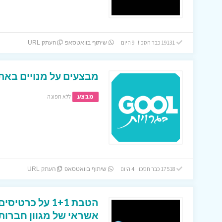
19131 כבר חסכו! 9 היום
שיתוף בוואטסאפ
העתק URL
מבצעים על מנויים באתר
מבצע
ללא תפוגה
17518 כבר חסכו! 4 היום
שיתוף בוואטסאפ
העתק URL
הטבת 1+1 על כר
אשראי של מגוון חברות