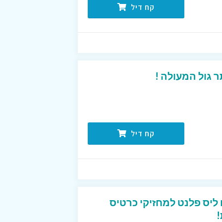
קח דיל
 גול המעולה !
קח דיל
טיסים ליס פלנט למחזיקי כרטיס
!