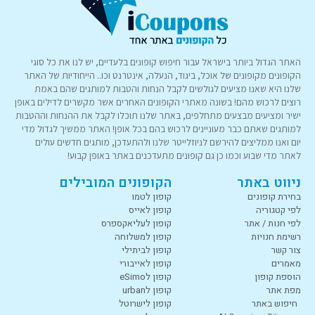
האתר הגדול ביותר בישראל עבור חיפוש קופונים בלעדיים, יש לנו את כל סוגי
הקופונים מקופונים של אוכל, ביגוד, הנעלה, אינטרנט וכו.. הייחודיות של האתר
שלנו היא שאנו מציעים לגולשים לקבל הנחות והטבות למותגים שהם באמת
רוצים לרכוש מהם! בשונה מאתרי הקופונים האחרים אשר מקשרים לדילים באופן
ישיר ומציעים מבצעים מתחלפים, באתר שלנו תוכלו לקבל את ההנחות וההטבות
למותגים שאתם כבר מעוניינים לרכוש בהם בכל אופן! האתר ממשיך לגדול מדי
יום ואנו ממליצים להירשם לניוזלייטר שלנו ולהתעדכן, מותגים חדשים עולים
לאתר מדי שבוע וכמו כן גם קופונים מתעדכנים באתר באופן קבוע!
ניווט באתר
הקופונים המובילים
בחירת קופונים
קופון לטמו
לפי קטגוריה
קופון לאייס
לפי חנות / אתר
קופון לעליאקספרס
רשימת חנויות
קופון למשלוחה
צור קשר
קופון לביתילי
מאמרים
קופון לאייבורי
הוספת קופון
קופון לeSimo
מפת אתר
קופון לurban
חיפוש באתר
קופון לישרוטל