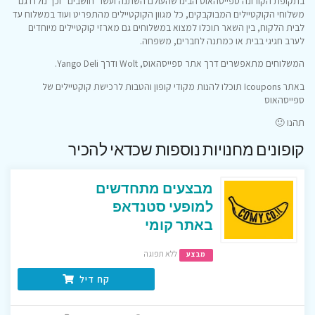
בתקופת הקורונה ספייסהאוס הבינו שהעולם השתנה ועשו “חושבים” וכך נולדו גם
משלוחי הקוקטיילים המבוקבקים, כל מגוון הקוקטיילים מהתפריט ועוד במשלוח עד
לבית הלקוח, בין השאר תוכלו למצוא במשלוחים גם מארזי קוקטיילים מיוחדים
לערב חגיגי בבית או כמתנה לחברים, משפחה.
המשלוחים מתאפשרים דרך אתר ספייסהאוס, Wolt ודרך Yango Deli.
באתר Icoupons תוכלו להנות מקודי קופון והטבות לרכישת קוקטיילים של
ספייסהאוס
תהנו 🙂
קופונים מחנויות נוספות שכדאי להכיר
מבצעים מתחדשים
למופעי סטנדאפ
באתר קומי
ללא תפוגה
מבצע
קח דיל