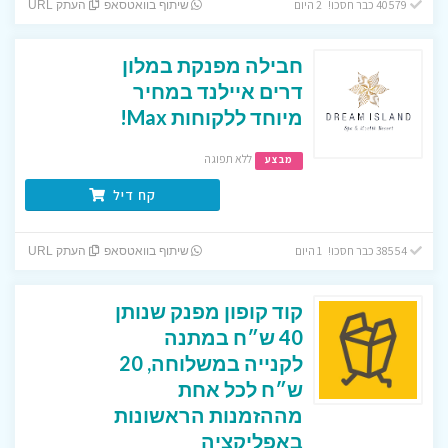
40579 כבר חסכו! 2 היום
שיתוף בוואטסאפ
העתק URL
חבילה מפנקת במלון
דרים איילנד במחיר
מיוחד ללקוחות Max!
ללא תפוגה
מבצע
קח דיל
38554 כבר חסכו! 1 היום
שיתוף בוואטסאפ
העתק URL
קוד קופון מפנק שנותן
40 ש״ח במתנה
לקנייה במשלוחה, 20
ש״ח לכל אחת
מההזמנות הראשונות
באפליקציה