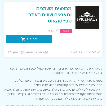
מבצעים משתנים
ומארזים שווים באתר
ספייסהאוס !
ללא תפוגה
מבצע
קח דיל
1545 כבר חסכו! 0 היום
שיתוף בוואטסאפ
העתק URL
ספייסהאוס בר הקוקטיילים האהוב ברחוב דיזינגוף בתל אביב הוקם כבר בשנת
2014 במושבו של “קפה כסית” המיתולוגי.
בספייסהאוס תוכלו להנות ממגוון רחב של קוקטיילים מיוחדים עם תבלינים
מפתיעים שנרחקים על ידי מיקסולוגים מקצועיים ויצירתיים.
חוץ מקוקטיילים קלאסיים כמו: נגרוני, אולד פאשן, מרגריטה ומוחיטו, תוכלו למצוא
בספייסהאוס קוקטיילים מיוחדים ומתובלים כמו: ג’ין רסברי מיול, ג’ין ליצ’י וורדים,
מרגריטת אננס, היביסקוס קולדה וגם מספר סוגי סנגריות.