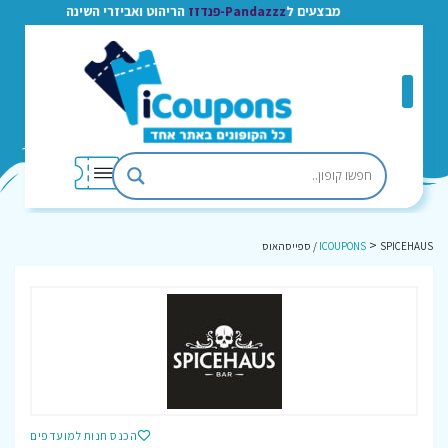
מבצעים ל
Pandazzz-פנדזז
הריהוט ואביזרי השינה
>
SPICEHAUS / ספייסהאוס
ICOUPONS
הכנס חנות למועדפים