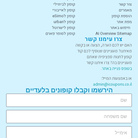
צור קשר
קופון לביתילי
מאמרים
קופון לאייבורי
הוספת קופון
קופון לeSimo
מפת אתר
קופון לurban
חיפוש באתר
קופון לישרוטל
AI Overview Sitemap
קופון לסופר פארם
צרו עימנו קשר
האם יש לכם הערה, הצעה או בקשה
מאיתנו? מעוניינים שנוסיף לכם קוד
קופון לחנות ספציפית שאתם
מעוניינים בה? צרו איתנו קשר
בטופס פנייה באתר
.
או באמצעות המייל:
admin@icoupons.co.il
הירשמו וקבלו קופונים בלעדיים