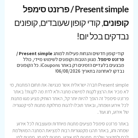
Present simple / פרזנט סימפל
קופונים
, קודי קופון שעובדים, קופונים
נבדקים בכל יום!
קודי קופון חדשים והנחות פעילות למותג
Present simple /
פרזנט סימפל
. מגוון הטבות וקופונים לשימוש מיידי, כולל
מבצעים בלעדיים הזמינים רק באתר iCoupons. כל הקופונים
נבדקו לאחרונה בתאריך 06/08/2026!
Present simple חברה ישראלית אשר מנגישה את תחום המתנות, מי
לא מכיר את הרצון לקנות למישהו מתנה ולא לדת מה לקנות? באתר
פרזנט סימפל זה הופך להיות יותר קל, האתר הוותיק מציע מגוו מתנות
לכל אירוע ושמחה, ובאתר תוכלו להנות מחלוקת מתנות לפי קטגוריה
של אירוע, חג ועוד..
באתר פרזנט סימפל מציעים מתנות מיוחדות ומעוצבות לכל אירוע
שמחה וחג, באתר תהנו מקטגוריות רבות למציאת המתנה המושלמת
לכם ולתקציב שלכם, מתנות לפי אירוע, מתנות לפי חג, מתנות לפי