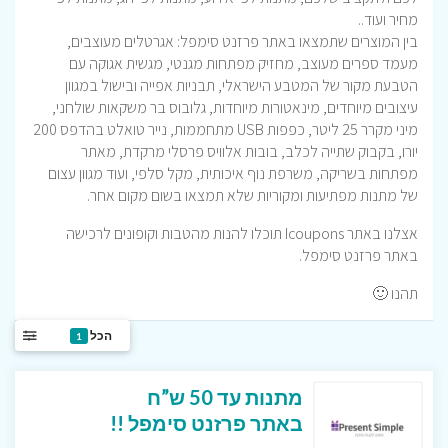
מחיר ועוד..
בין המוצרים שתמצאו באתר פרזנט סימפל: אגרטלים מעוצבים,
מעמד ספרים מעוצב, מחזיק מפתחות מגנטי, מגשית אגוקה עם
הטבעת מקור של המטבע הישראלי, תבניות אפייה ובישול במגוון
עיצובים מיוחדים, מינאטורות מיוחדות, גלובוס בר משקאות שולחני,
מיני מקרר 25 ליטר, כפפות USB מתחממות, נייר טואלט בהדפס 200
יורו, בקבוק שתייה לכלב, בובות אלוויס פרסלי מרקדת, מאתר
מפתחות בשריקה, משרפת נוף איכותית, מקל סלפי, ועוד מגוון עצום
של מתנות מפתיעות ומקוריות שלא תמצאו בשום מקום אחר.
אצלנו באתר Icoupons תוכלו להנות מהטבות וקופונים לרכישה
באתר פרזנט סימפל.
תהנו 🙂
הכל
1
מתנות עד 50 ש”ח
באתר פרזנט סימפל !!