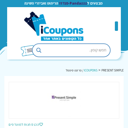
מבצעים ל
Pandazzz-פנדזז
הריהוט ואביזרי השינה
>
PRESENT SIMPLE / פרזנט סימפל
ICOUPONS
הכנס חנות למועדפים