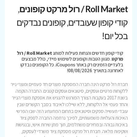
Roll Market / רול מרקט קופונים
,
קודי קופון שעובדים, קופונים נבדקים
בכל יום!
קודי קופון חדשים והנחות פעילות למותג
Roll Market / רול
מרקט
. מגוון הטבות וקופונים לשימוש מיידי, כולל מבצעים
בלעדיים הזמינים רק באתר iCoupons. כל הקופונים נבדקו
לאחרונה בתאריך 08/08/2026!
חברת רול מרקט הינה חברה המספקת מוצרים חד פעמיים ומוצרי נייר
ללקוחות פרטיים ועסקיים, סיטונאים ועסקים קטנים. החברה הוקמה
בשנת 2017 בעקבות הצורך המורגש להנגיש את אספקת מוצרי הנייר
והחד פעמי אל הלקוחות, ללא שיילכו לאיבוד בסבך הקשרים שבין
עובדי תעשייה ספקים וסיטונאים בתחום המתעתע הזה שבו הפרשי
האיכות והעלויות משמעותיים, לפיכך נרתמה החברה לספק ציוד
באיכות גבוהה ובמחירים משתלמים, תוך מתן שירות אישי, ובנגישות
ושקיפות מלאה. חברת רול מרקט מספקת ציוד משרדי לעסקים,