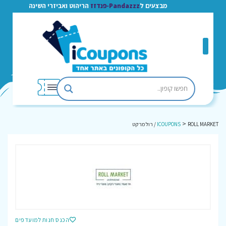
מבצעים ל
Pandazzz-פנדזז
הריהוט ואביזרי השינה
>
ROLL MARKET / רול מרקט
ICOUPONS
הכנס חנות למועדפים