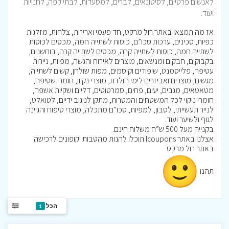
לאנשים פרטיים, לסיטונאים, לברים, למסעדות, לבתי קפה, לחנויות
ועוד.
אז מה תמצאו באתר רול מרקט, חד פעמי ואריזות, צלחות, מזלגות
כפיות, סכינים, ערכות סכו”ם, כוסות לשתייה חמה, מכסים לכוסות
לשתייה חמה, כוסות לשתייה קרה, מכסים לשתייה קרה, בוחשנים,
בקבוקים, חבקים ומנשאים, מוצרים לאירוח והגשה, מפיות, ניירות
עטיפה, פלייסמנט, שיפודים וקיסמים, מפות שולחן, קשים לשתייה,
מגשים, מוצרים ואביזרים לימי הולדת, מוצרי נקיון, חומרי שטיפה,
מטאטאים, מגבים, יעים, פחים, סמרטוטים, דליים ושקיות אשפה,
חומרי ניקוי לכל המשטחים והמטרות, מתקן לניגוב ידיים, לטואלט,
לנייר תעשייתי, לסבון, למפיות, סכו”ם מתכלה, מוצרי טיפוח והגיינה
לגוף ולשיער ועוד.
בקנייה מעל 500 ש”ח משלוח חינם.
אצלנו באתר Icoupons תוכלו להנות מהטבות וקופונים לרכישה
באתר רול מרקט
תהנו
הכל
1