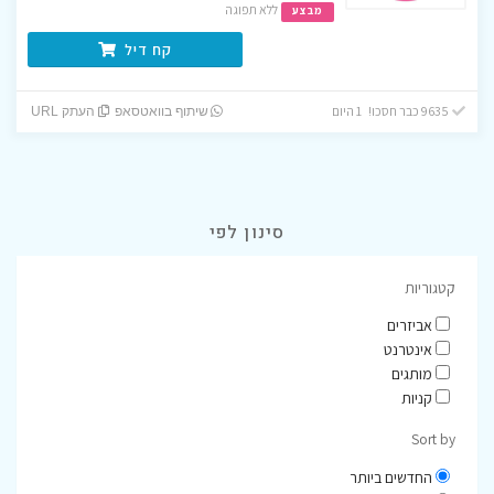
ללא תפוגה
מבצע
קח דיל
9635 כבר חסכו! 1 היום
שיתוף בוואטסאפ
העתק URL
סינון לפי
קטגוריות
אביזרים
אינטרנט
מותגים
קניות
Sort by
החדשים ביותר