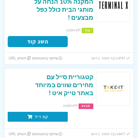
המקנה 10% הנחה על
מותגי הבית כולל כפל
מבצעים !
ללא תפוגה
קוד
השג קוד
14797 כבר חסכו! 1 היום
שיתוף בוואטסאפ
העתק URL
קטגוריית סייל עם
מחירים שווים במיוחד
באתר טייק איט !
ללא תפוגה
מבצע
קח דיל
14477 כבר חסכו! 2 היום
שיתוף בוואטסאפ
העתק URL