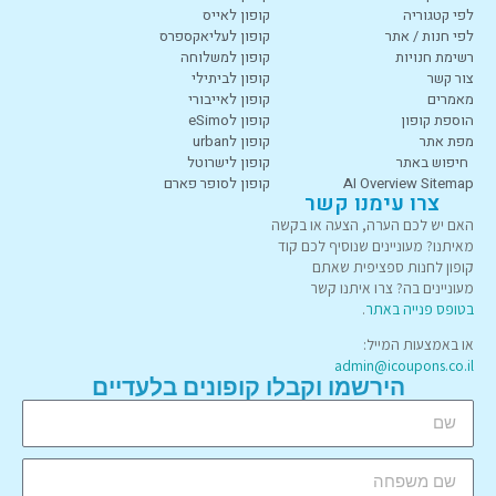
לפי קטגוריה
קופון לאייס
לפי חנות / אתר
קופון לעליאקספרס
רשימת חנויות
קופון למשלוחה
צור קשר
קופון לביתילי
מאמרים
קופון לאייבורי
הוספת קופון
קופון לeSimo
מפת אתר
קופון לurban
חיפוש באתר
קופון לישרוטל
AI Overview Sitemap
קופון לסופר פארם
צרו עימנו קשר
האם יש לכם הערה, הצעה או בקשה
מאיתנו? מעוניינים שנוסיף לכם קוד
קופון לחנות ספציפית שאתם
מעוניינים בה? צרו איתנו קשר
בטופס פנייה באתר
.
או באמצעות המייל:
admin@icoupons.co.il
הירשמו וקבלו קופונים בלעדיים