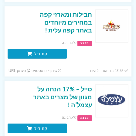
חבילות ומארזי קפה
במחירים מיוחדים
באתר קפה עלית !
ללא תפוגה
מבצע
קח דיל
13185 כבר חסכו! 0 היום
שיתוף בוואטסאפ
העתק URL
סייל – 17% הנחה על
מגוון של מצרים באתר
עצמל’ה !
ללא תפוגה
מבצע
קח דיל