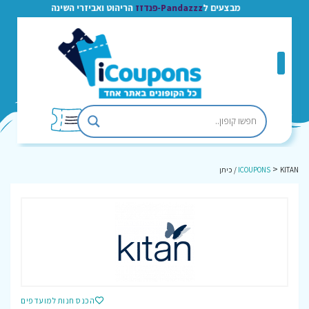
מבצעים ל
Pandazzz-פנדזז
הריהוט ואביזרי השינה
>
KITAN / כיתן
ICOUPONS
הכנס חנות למועדפים