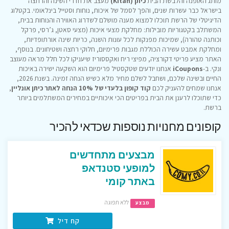
מותג האופנה והלבשת הבית
כיתן (Kitan)
מעצב את חדרי השינה והרחצה
בישראל כבר עשרות שנים, והפך לסמל של איכות, נוחות וסטייל בינלאומי. בקטלוג
הדיגיטלי של הרשת תוכלו למצוא מענה מושלם לשדרוג האווירה והנוחות בבית,
המשתלב בקטגוריות מובילות: מחלקת מצעי איכות (מצעי סאטן, ג’רסי, פרקל
וכותנה טהורה), שמיכות מפנקות לכל עונות השנה, כריות שינה אורתופדיות,
ומחלקת אמבט עשירה הכוללת מגבות פרימיום, חלוקי רחצה ושטיחונים. בנוסף,
האתר מציע פריטי דקורציה, מפיצי ריח ואקססוריז שיעניקו לכל חלל מראה מעוצב
ונקי. ב-
iCoupons
אנחנו יודעים שטקסטיל פרימיום הוא השקעה ישירה באיכות
החיים ובשינה שלכם, ושחבל לשלם מחיר מלא כשיש הנחה זמינה. בשנת 2026,
אנחנו שמחים להעניק לכם
קוד קופון בלעדי של 10% הנחה לאתר כיתן אונליין
,
כדי שתוכלו לרענן את הבית בפריטים הכי איכותיים במחירים המשתלמים ביותר
ברשת.
קופונים מחנויות נוספות שכדאי להכיר
מבצעים מתחדשים
למופעי סטנדאפ
באתר קומי
ללא תפוגה
מבצע
קח דיל