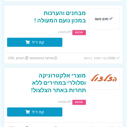
מבחנים והערכות
במכון נועם המעולה !
ללא תפוגה
מבצע
קח דיל
20981 כבר חסכו! 2 היום
שיתוף בוואטסאפ
העתק URL
מוצרי אלקטרוניקה
וסלולרי במחירים ללא
תחרות באתר הצלצול!
ללא תפוגה
מבצע
קח דיל