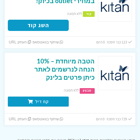
במחירי outlet בכיתן!
ללא תפוגה
קוד
השג קוד
123 כבר חסכו! 0 היום
שיתוף בוואטסאפ
העתק URL
הטבה מיוחדת – 10%
הנחה לנרשמים לאתר
כיתן פרטים בלינק
ללא תפוגה
מבצע
קח דיל
729 כבר חסכו! 0 היום
שיתוף בוואטסאפ
העתק URL