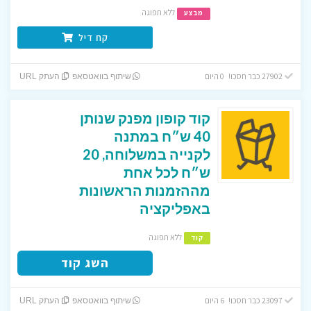
ללא תפוגה
מבצע
קח דיל
27902 כבר חסכו! 0 היום
שיתוף בוואטסאפ
העתק URL
קוד קופון מפנק שנותן
40 ש״ח במתנה
לקנייה במשלוחה, 20
ש״ח לכל אחת
מההזמנות הראשונות
באפליקציה
ללא תפוגה
קוד
השג קוד
23097 כבר חסכו! 6 היום
שיתוף בוואטסאפ
העתק URL