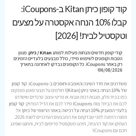
קוד קופון כיתן Kitan ב-iCoupons:
קבלו 10% הנחה אקסטרה על מצעים
וטקסטיל לבית! [2026]
קודי קופון חדשים והנחות פעילות למותג
Kitan / כיתן
. מגוון
הטבות וקופונים לשימוש מיידי, כולל מבצעים בלעדיים הזמינים
רק באתר iCoupons. כל הקופונים נבדקו לאחרונה בתאריך
06/08/2026!
משדרגים את חדר השינה והאמבט וחוסכים ב-iCoupons: קוד קופון
של 10% הנחה באתר כיתן (Kitan)!
חולמים על מצעי סאטן מפנקים
כמו בבית מלון, מגבות רכות ועבות או פריטי עיצוב טרנדיים שישדרגו
לכם את הבית? צוות
iCoupons
סידר לכם את הדיל המדויק:
קוד קופון
בלעדי המעניק 10% הנחה על רכישה באתר הרשמי של כיתן
! אל
תסגרו הזמנה לפני שבדקתם את המבצעים העדכניים לשנת 2026.
העתיקו את קוד ההנחה, תיהנו מטקסטיל פרימיום לבית, ותחגגו שופינג
חכם עם iCoupons!