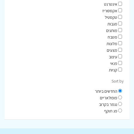
אינטרנט
סופי עונה ומבצעי מועדון: עדכונים שוטפים על חיתוכי מחירים, מבצעי פריט
אקססוריז
שני והנחות סוף עונה באתר, עליהם ניתן להוסיף את קוד ה-10% שלנו
לחיסכון מצטבר מעולה.
טקסטיל
מגבות
מותגים
מטבח
מלונות
מצעים
עיצוב
פנאי
קניות
Sort by
החדשים ביותר
פופולאריים
נגמר בקרוב
פג תוקף