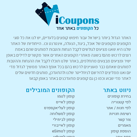
האתר הגדול ביותר בישראל עבור חיפוש קופונים בלעדיים, יש לנו את כל סוגי
הקופונים מקופונים של אוכל, ביגוד, הנעלה, אינטרנט וכו.. הייחודיות של האתר
שלנו היא שאנו מציעים לגולשים לקבל הנחות והטבות למותגים שהם באמת
רוצים לרכוש מהם! בשונה מאתרי הקופונים האחרים אשר מקשרים לדילים באופן
ישיר ומציעים מבצעים מתחלפים, באתר שלנו תוכלו לקבל את ההנחות וההטבות
למותגים שאתם כבר מעוניינים לרכוש בהם בכל אופן! האתר ממשיך לגדול מדי
יום ואנו ממליצים להירשם לניוזלייטר שלנו ולהתעדכן, מותגים חדשים עולים
לאתר מדי שבוע וכמו כן גם קופונים מתעדכנים באתר באופן קבוע!
ניווט באתר
הקופונים המובילים
בחירת קופונים
קופון לטמו
לפי קטגוריה
קופון לאייס
לפי חנות / אתר
קופון לעליאקספרס
רשימת חנויות
קופון למשלוחה
צור קשר
קופון לביתילי
מאמרים
קופון לאייבורי
הוספת קופון
קופון לeSimo
מפת אתר
קופון לurban