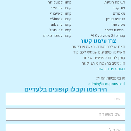
רשימת חנויות
קופון למשלוחה
צור קשר
קופון לביתילי
מאמרים
קופון לאייבורי
הוספת קופון
קופון לeSimo
מפת אתר
קופון לurban
חיפוש באתר
קופון לישרוטל
AI Overview Sitemap
קופון לסופר פארם
צרו עימנו קשר
האם יש לכם הערה, הצעה או בקשה
מאיתנו? מעוניינים שנוסיף לכם קוד
קופון לחנות ספציפית שאתם
מעוניינים בה? צרו איתנו קשר
בטופס פנייה באתר
.
או באמצעות המייל:
admin@icoupons.co.il
הירשמו וקבלו קופונים בלעדיים