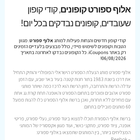
אלוף ספורט קופונים
, קודי קופון
שעובדים, קופונים נבדקים בכל יום!
קודי קופון חדשים והנחות פעילות למותג
אלוף ספורט
. מגוון
הטבות וקופונים לשימוש מיידי, כולל מבצעים בלעדיים הזמינים
רק באתר iCoupons. כל הקופונים נבדקו לאחרונה בתאריך
06/08/2026!
אלוף ספורט מותג הנעלת הספורט הישראלי הפופולרי והותיק התחיל
את דרכו בשנת 1983 בתור חנות קטנה בעיר באר שבע, עם הזמן
עדלה הרשת והתרחבה, חזון הרשת הוא לרכז כמה שיותר מותגי
ספורט אהובים ומוכרים בתחום הספורט והאופנה תחת קורת גג אחת
עם מחירים ללא תחרות, ואכן ברשת אלוף הספורט כלו להנות ממעל
60 מותגים מובילים בתחום.
ברשת אלוף הספורת תוכלו למצוא ביגוד ספורט, נעלי ספורט, פריטי
אופנה, ציוד ספורט, מתקני כושר, ועוד מגוון אקססוריז של המותגי
המצליחים ביותר, בין המותגים שתמצאו באלוף ספורט:
– Reebok