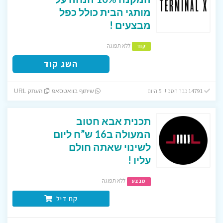
מותגי הבית כולל כפל
מבצעים !
ללא תפוגה
קוד
השג קוד
14791 כבר חסכו! 5 היום
שיתוף בוואטסאפ
העתק URL
תכנית אבא חטוב
המעולה ב16 ש”ח ליום
לשינוי שאתה חולם
עליו !
ללא תפוגה
מבצע
קח דיל