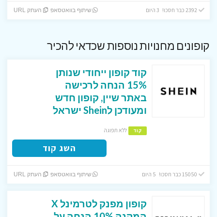
2392 כבר חסכו! 3 היום
שיתוף בוואטסאפ
העתק URL
קופונים מחנויות נוספות שכדאי להכיר
קוד קופון ייחודי שנותן
15% הנחה לרכישה
באתר שיין, קופון חדש
ומעודכן לShein ישראל
ללא תפוגה
קוד
השג קוד
15050 כבר חסכו! 5 היום
שיתוף בוואטסאפ
העתק URL
קופון מפנק לטרמינל X
המקנה 10% הנחה על