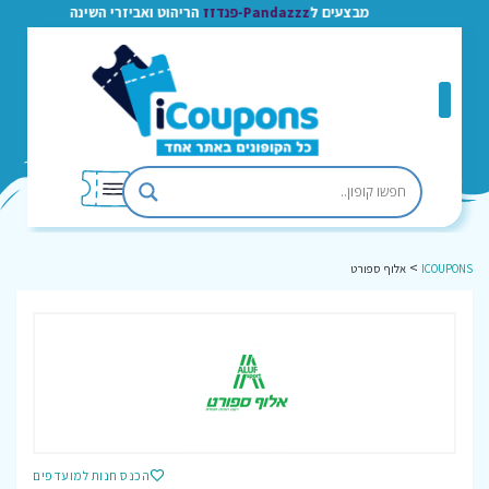
מבצעים ל
Pandazzz-פנדזז
הריהוט ואביזרי השינה
>
ICOUPONS
אלוף ספורט
הכנס חנות למועדפים