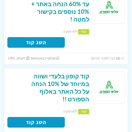
עד 60% הנחה באתר +
10% נוספים בקישור
למטה !
ללא תפוגה
קוד
השג קוד
188 כבר חסכו! 0 היום
שיתוף בוואטסאפ
העתק URL
קוד קופון בלעדי ושווה
במיוחד של 10% הנחה
על כל האתר באלוף
הספורט !!
ללא תפוגה
קוד
השג קוד