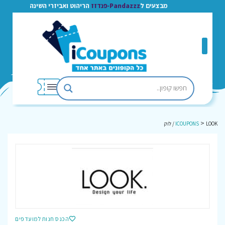
מבצעים ל
Pandazzz-פנדזז
הריהוט ואביזרי השינה
>
LOOK / לוק
ICOUPONS
הכנס חנות למועדפים