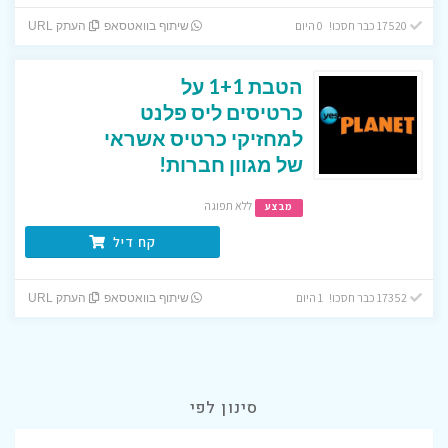
17520 כבר חסכו! 0 היום
שיתוף בוואטסאפ
העתק URL
הטבת 1+1 על
כרטיסים ליס פלנט
למחזיקי כרטיס אשראי
של מגוון חברות!
ללא תפוגה
מבצע
קח דיל
17352 כבר חסכו! 1 היום
שיתוף בוואטסאפ
העתק URL
סינון לפי