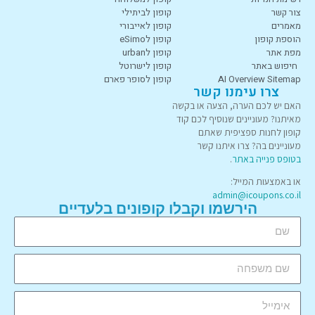
צור קשר
קופון לביתילי
מאמרים
קופון לאייבורי
הוספת קופון
קופון לeSimo
מפת אתר
קופון לurban
חיפוש באתר
קופון לישרוטל
AI Overview Sitemap
קופון לסופר פארם
צרו עימנו קשר
האם יש לכם הערה, הצעה או בקשה
מאיתנו? מעוניינים שנוסיף לכם קוד
קופון לחנות ספציפית שאתם
מעוניינים בה? צרו איתנו קשר
בטופס פנייה באתר
.
או באמצעות המייל:
admin@icoupons.co.il
הירשמו וקבלו קופונים בלעדיים