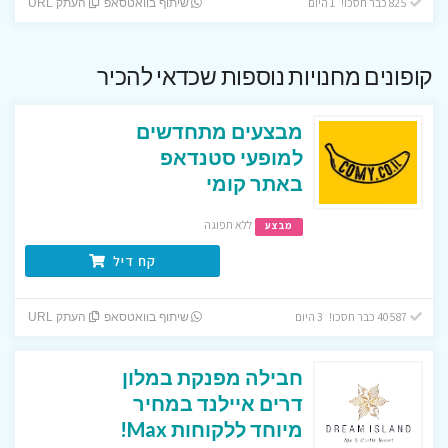
825 כבר חסכו! 1 היום
שיתוף בוואטסאפ
העתק URL
קופונים מחנויות נוספות שכדאי להכיר
מבצעים מתחדשים
למופעי סטנדאפ
באתר קומי
ללא תפוגה
מבצע
קח דיל
40587 כבר חסכו! 3 היום
שיתוף בוואטסאפ
העתק URL
חבילה מפנקת במלון
דרים איילנד במחיר
מיוחד ללקוחות Max!