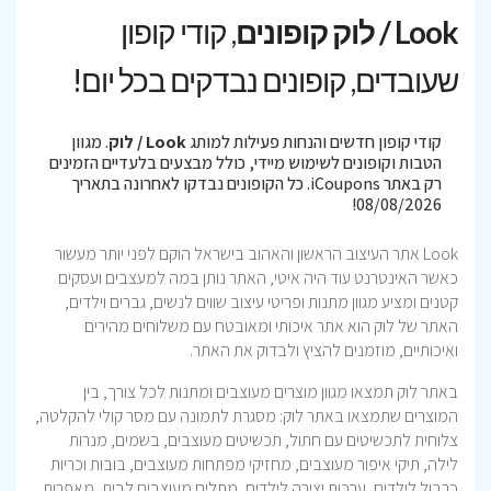
Look / לוק קופונים
, קודי קופון
שעובדים, קופונים נבדקים בכל יום!
קודי קופון חדשים והנחות פעילות למותג
Look / לוק
. מגוון
הטבות וקופונים לשימוש מיידי, כולל מבצעים בלעדיים הזמינים
רק באתר iCoupons. כל הקופונים נבדקו לאחרונה בתאריך
08/08/2026!
Look אתר העיצוב הראשון והאהוב בישראל הוקם לפני יותר מעשור
כאשר האינטרנט עוד היה איטי, האתר נותן במה למעצבים ועסקים
קטנים ומציע מגוון מתנות ופריטי עיצוב שווים לנשים, גברים וילדים,
האתר של לוק הוא אתר איכותי ומאובטח עם משלוחים מהירים
ואיכותיים, מוזמנים להציץ ולבדוק את האתר.
באתר לוק תמצאו מגוון מוצרים מעוצבים ומתנות לכל צורך, בין
המוצרים שתמצאו באתר לוק: מסגרת לתמונה עם מסר קולי להקלטה,
צלוחית לתכשיטים עם חתול, תכשיטים מעוצבים, בשמים, מנרות
לילה, תיקי איפור מעוצבים, מחזיקי מפתחות מעוצבים, בובות וכריות
כרבול לילדים, ערכות יצירה לילדים, מתלים מעוצבים לבית, מאפרות