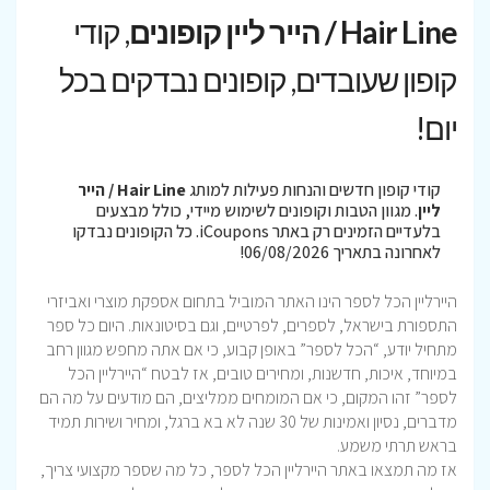
Hair Line / הייר ליין קופונים
, קודי
קופון שעובדים, קופונים נבדקים בכל
יום!
קודי קופון חדשים והנחות פעילות למותג
Hair Line / הייר
ליין
. מגוון הטבות וקופונים לשימוש מיידי, כולל מבצעים
בלעדיים הזמינים רק באתר iCoupons. כל הקופונים נבדקו
לאחרונה בתאריך 06/08/2026!
היירליין הכל לספר הינו האתר המוביל בתחום אספקת מוצרי ואביזרי
התספורת בישראל, לספרים, לפרטיים, וגם בסיטונאות. היום כל ספר
מתחיל יודע, “הכל לספר” באופן קבוע, כי אם אתה מחפש מגוון רחב
במיוחד, איכות, חדשנות, ומחירים טובים, אז לבטח “היירליין הכל
לספר” זהו המקום, כי אם המומחים ממליצים, הם מודעים על מה הם
מדברים, נסיון ואמינות של 30 שנה לא בא ברגל, ומחיר ושירות תמיד
בראש תרתי משמע.
אז מה תמצאו באתר היירליין הכל לספר, כל מה שספר מקצועי צריך,