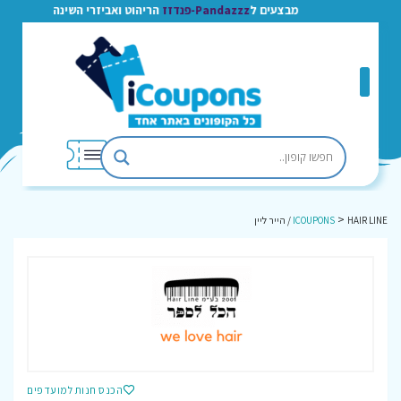
מבצעים ל
Pandazzz-פנדזז
הריהוט ואביזרי השינה
>
HAIR LINE / הייר ליין
ICOUPONS
הכנס חנות למועדפים