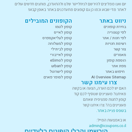
יום ואנו ממליצים להירשם לניוזלייטר שלנו ולהתעדכן, מותגים חדשים עולים
לאתר מדי שבוע וכמו כן גם קופונים מתעדכנים באתר באופן קבוע!
ניווט באתר
הקופונים המובילים
בחירת קופונים
קופון לטמו
לפי קטגוריה
קופון לאייס
לפי חנות / אתר
קופון לעליאקספרס
רשימת חנויות
קופון למשלוחה
צור קשר
קופון לביתילי
מאמרים
קופון לאייבורי
הוספת קופון
קופון לeSimo
מפת אתר
קופון לurban
חיפוש באתר
קופון לישרוטל
AI Overview Sitemap
קופון לסופר פארם
צרו עימנו קשר
האם יש לכם הערה, הצעה או בקשה
מאיתנו? מעוניינים שנוסיף לכם קוד
קופון לחנות ספציפית שאתם
מעוניינים בה? צרו איתנו קשר
בטופס פנייה באתר
.
או באמצעות המייל:
admin@icoupons.co.il
הירשמו וקבלו קופונים בלעדיים