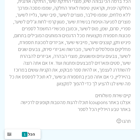
הכל ברמה הכי גבוהה שיש, מוצרי החלקת שיער, החלקה אורגנית,
החלקה יפנית, וקראטין. טיפוח לאחר החלקה, שמפו מסכה ומרכך
ללא מלחים, שמפו סילבר, מוצרים לשיער, סיבי שיער, גלייז לשיער,
מוצרים למניעה וטיפוח בנשירת שיער, מגוון קרמי לחות וג’לים לשיער,
ספריי, סרום, שמן, מוס לשיער, וכמובן מכשירי החשמל לספרים
מכונות תספורת מקצועיות מכל הדגמים והמותגים המובילים בתחום,
פיניש וזקן, קוצצים שיער, מייבשי שיער, אביזרים למכונת תספורת,
מחליקים ומסלסלים לשיער, מברשות ואביזרי סירוק, צבעים שונים
לשיער, צבעים עזים ומשוגעים, מוצרי הבהרה, אביזרים להבהרת
שיער, סטים ומארזים למבצעים ומתנות ועוד. אז אם אתה רוצה
להשתדרג לעצמך, או להיות ספר מבוקש, את הקניות עושים במרוכז
בהיירליין, כי אם אתה מבין בתספורת ובשיער, לא תוכל לפספס את כל
מה שיש לנו להציע לך כדי להפוך למקצוען.
קיים שירות משלוחים
אצלנו באתר Icoupons תוכלו להנות מהטבות וקופונים לרכישה
באתר טבע היירליין הכל לספר
תהנו 🙂
הכל
1