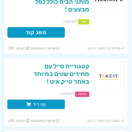
מותגי הבית כולל כפל
מבצעים !
ללא תפוגה
קוד
השג קוד
14786 כבר חסכו! 0 היום
שיתוף בוואטסאפ
העתק URL
קטגוריית סייל עם
מחירים שווים במיוחד
באתר טייק איט !
ללא תפוגה
מבצע
קח דיל
14463 כבר חסכו! 1 היום
שיתוף בוואטסאפ
העתק URL