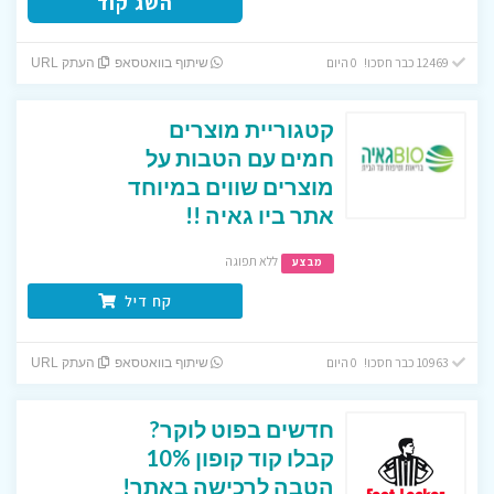
השג קוד
12469 כבר חסכו! 0 היום
שיתוף בוואטסאפ
העתק URL
קטגוריית מוצרים
חמים עם הטבות על
מוצרים שווים במיוחד
אתר ביו גאיה !!
ללא תפוגה
מבצע
קח דיל
10963 כבר חסכו! 0 היום
שיתוף בוואטסאפ
העתק URL
חדשים בפוט לוקר?
קבלו קוד קופון 10%
הטבה לרכישה באתר!