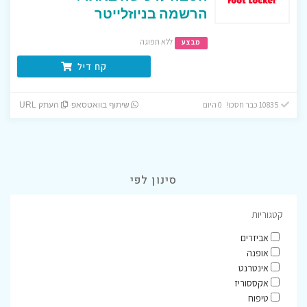
הרשמה בניוזלייטר
ללא תפוגה
מבצע
קח דיל
10835 כבר חסכו! 0 היום
שיתוף בוואטסאפ
העתק URL
סינון לפי
קטגוריות
אביזרים
אופנה
אינטרנט
אקססוריז
טיפוח