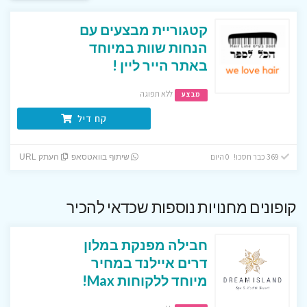
קטגוריית מבצעים עם
הנחות שוות במיוחד
באתר הייר ליין !
ללא תפוגה
מבצע
קח דיל
369 כבר חסכו! 0 היום
שיתוף בוואטסאפ
העתק URL
קופונים מחנויות נוספות שכדאי להכיר
חבילה מפנקת במלון
דרים איילנד במחיר
מיוחד ללקוחות Max!