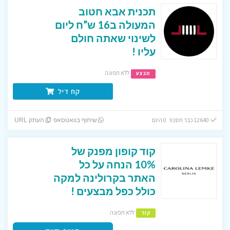
תכנית אבא חטוב
המעולה ב16 ש”ח ליום
לשינוי שאתה חולם
עליו !
ללא תפוגה
מבצע
קח דיל
12640 כבר חסכו! 0 היום
שיתוף בוואטסאפ
העתק URL
קוד קופון מפנק של
10% הנחה על כל
האתר בקרולינה למקה
כולל כפל מבצעים !
ללא תפוגה
קוד