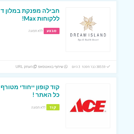
חבילה מפנקת במלון דר
ללקוחות Max!
מבצע
ללא תפוגה
38559 כבר חסכו! 3 היום
שיתוף בוואטסאפ
העתק URL
כל האתר !
קוד
ללא תפוגה