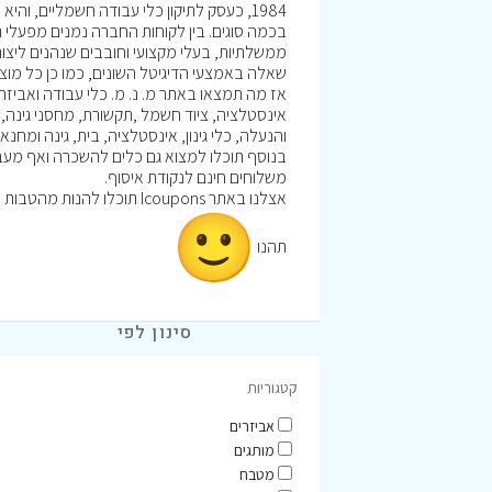
1984, כעסק לתיקון כלי עבודה חשמליים, ו
בכמה סוגים. בין לקוחות החברה נמנים מפעלי ת
ממשלתיות, בעלי מקצועי וחובבים שנהנים ליצו
שאלה באמצעי הדיגיטל השונים, כמו כן כל מוצר 
אז מה תמצאו באתר מ. נ. מ. כלי עבודה ואביזרים
אינסטלציה, ציוד חשמל ,תקשורת, מחסני גינה, צי
והנעלה, כלי גינון, אינסטלציה, בית, גינה ומחנאו
בנוסף תוכלו למצוא גם כלים להשכרה ואף מעבד
משלוחים חינם לנקודת איסוף.
אצלנו באתר Icoupons תוכלו להנות מהטבות וקופונים לרכישה באתר מ. נ. מ.
תהנו
סינון לפי
קטגוריות
אביזרים
מותגים
מטבח