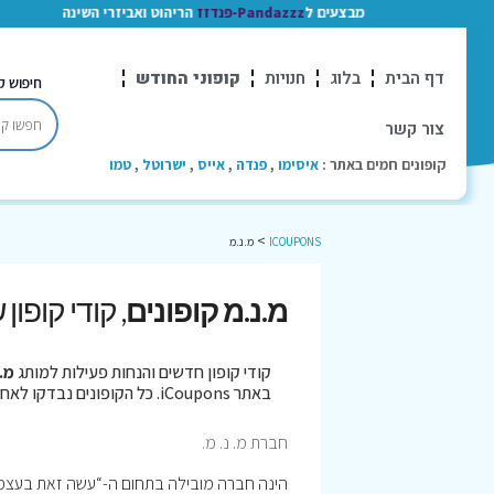
מבצעים ל
Pandazzz-פנדזז
הריהוט ואביזרי השינה
דף הבית
בלוג
חנויות
קופוני החודש
חיפוש ק
צור קשר
קופונים חמים באתר :
איסימו
,
פנדה
,
אייס
,
ישרוטל
,
טמו
>
ICOUPONS
מ.נ.מ
מ.נ.מ קופונים
, קודי קופון
קודי קופון חדשים והנחות פעילות למותג
מ.
באתר iCoupons. כל הקופונים נבדקו לאחרונה בתאריך 08/08/2026!
חברת מ. נ. מ.
הינה חברה מובילה בתחום ה-“עשה זאת בעצמ