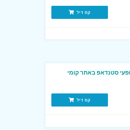
קח דיל
עי סטנדאפ באתר קומי
קח דיל