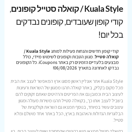
Kuala Style / קואלה סטייל קופונים
,
קודי קופון שעובדים, קופונים נבדקים
בכל יום!
קודי קופון חדשים והנחות פעילות למותג
Kuala Style /
קואלה סטייל
. מגוון הטבות וקופונים לשימוש מיידי, כולל
מבצעים בלעדיים הזמינים רק באתר iCoupons. כל הקופונים
נבדקו לאחרונה בתאריך 06/08/2026!
Kuala Style אתר אונליין ראשון מסוגו ארץ המאפשר לעצב את הבית
מכל מקום בקליק, באתר קואלה תהנו ממגוון של השראות ורעיונות
לעיצוב הבית וכמובן גם את הפריטים והרהיטים שאתם זקוקים להם
בשביל לעצב אותו כך, בקואלה סטייל תהנו משירות מעולה ומגוון
עיצובים עשיר במיוחד, בנוסף תמצאו גם השראת וקולקציות של
הבלוגריות הגדולות והאהובות בארץ, הכל באתר אחד מושלם ומלא
סטייל.
בקואלה סטייל תמצאו מגוון רהיטים ואקססוריז שווים לעיצוב הבית, בין