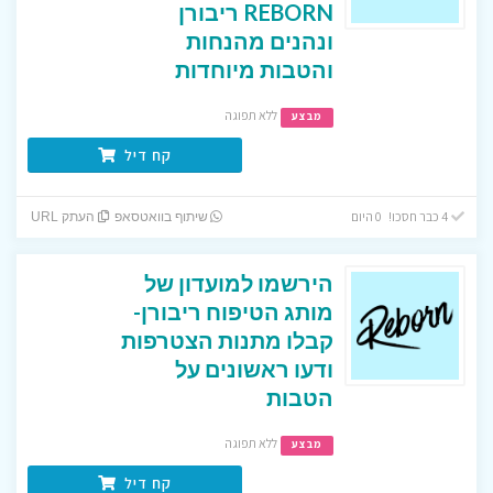
REBORN ריבורן
ונהנים מהנחות
והטבות מיוחדות
ללא תפוגה
מבצע
קח דיל
4 כבר חסכו! 0 היום
שיתוף בוואטסאפ
העתק URL
הירשמו למועדון של
מותג הטיפוח ריבורן-
קבלו מתנות הצטרפות
ודעו ראשונים על
הטבות
ללא תפוגה
מבצע
קח דיל