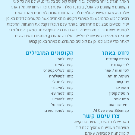
האתר הגדול ביותר בישראל עבור חיפוש קופונים בלעדיים, יש לנו את כל סוגי
הקופונים מקופונים של אוכל, ביגוד, הנעלה, אינטרנט וכו.. הייחודיות של האתר
שלנו היא שאנו מציעים לגולשים לקבל הנחות והטבות למותגים שהם באמת
רוצים לרכוש מהם! בשונה מאתרי הקופונים האחרים אשר מקשרים לדילים באופן
ישיר ומציעים מבצעים מתחלפים, באתר שלנו תוכלו לקבל את ההנחות וההטבות
למותגים שאתם כבר מעוניינים לרכוש בהם בכל אופן! האתר ממשיך לגדול מדי
יום ואנו ממליצים להירשם לניוזלייטר שלנו ולהתעדכן, מותגים חדשים עולים
לאתר מדי שבוע וכמו כן גם קופונים מתעדכנים באתר באופן קבוע!
ניווט באתר
הקופונים המובילים
בחירת קופונים
קופון לטמו
לפי קטגוריה
קופון לאייס
לפי חנות / אתר
קופון לעליאקספרס
רשימת חנויות
קופון למשלוחה
צור קשר
קופון לביתילי
מאמרים
קופון לאייבורי
הוספת קופון
קופון לeSimo
מפת אתר
קופון לurban
חיפוש באתר
קופון לישרוטל
AI Overview Sitemap
קופון לסופר פארם
צרו עימנו קשר
האם יש לכם הערה, הצעה או בקשה
מאיתנו? מעוניינים שנוסיף לכם קוד
קופון לחנות ספציפית שאתם