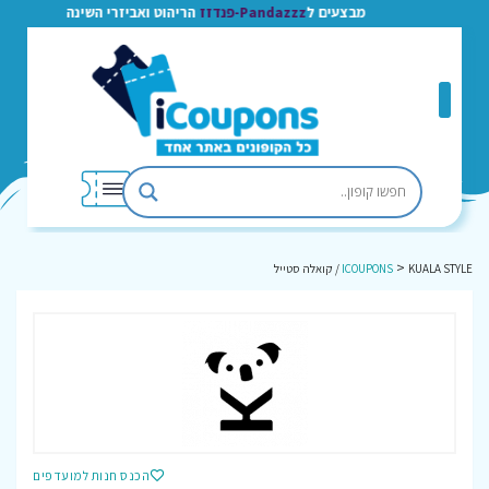
מבצעים ל
Pandazzz-פנדזז
הריהוט ואביזרי השינה
>
KUALA STYLE / קואלה סטייל
ICOUPONS
הכנס חנות למועדפים