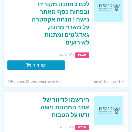
לכם במתנה מקורית
ובפחות כסף מאתר
נישה ! הנחה אקסטרה
על מארזי מתנה,
גאדג’טים ומתנות
לאירועים
ללא תפוגה
מבצע
קח דיל
4 כבר חסכו! 0 היום
שיתוף בוואטסאפ
העתק URL
הירשמו לדיוור של
אתר המתנות נישה
ודעו על הטבות
ללא תפוגה
מבצע