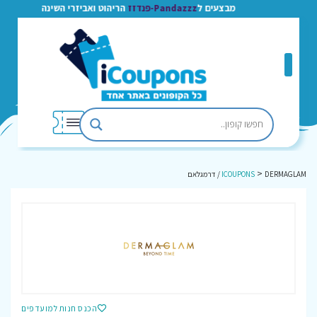
מבצעים ל
Pandazzz-פנדזז
הריהוט ואביזרי השינה
>
DERMAGLAM / דרמגלאם
ICOUPONS
הכנס חנות למועדפים