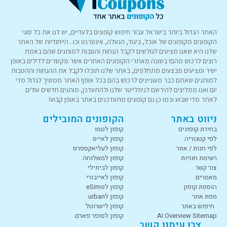
האתר הגדול ביותר בישראל עבור חיפוש קופונים בלעדיים, יש לנו את כל סוגי
הקופונים מקופונים של אוכל, ביגוד, הנעלה, אינטרנט וכו.. הייחודיות של האתר
שלנו היא שאנו מציעים לגולשים לקבל הנחות והטבות למותגים שהם באמת
רוצים לרכוש מהם! בשונה מאתרי הקופונים האחרים אשר מקשרים לדילים באופן
ישיר ומציעים מבצעים מתחלפים, באתר שלנו תוכלו לקבל את ההנחות וההטבות
למותגים שאתם כבר מעוניינים לרכוש בהם בכל אופן! האתר ממשיך לגדול מדי
יום ואנו ממליצים להירשם לניוזלייטר שלנו ולהתעדכן, מותגים חדשים עולים
לאתר מדי שבוע וכמו כן גם קופונים מתעדכנים באתר באופן קבוע!
ניווט באתר
הקופונים המובילים
בחירת קופונים
קופון לטמו
לפי קטגוריה
קופון לאייס
לפי חנות / אתר
קופון לעליאקספרס
רשימת חנויות
קופון למשלוחה
צור קשר
קופון לביתילי
מאמרים
קופון לאייבורי
הוספת קופון
קופון לeSimo
מפת אתר
קופון לurban
חיפוש באתר
קופון לישרוטל
AI Overview Sitemap
קופון לסופר פארם
צרו עימנו קשר