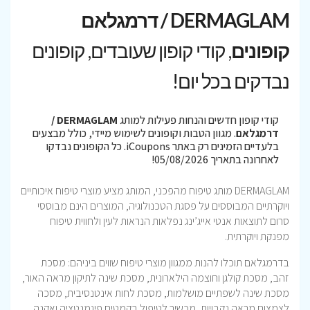
DERMAGLAM / דרמגלאם
קופונים
, קודי קופון שעובדים, קופונים
נבדקים בכל יום!
קודי קופון חדשים והנחות פעילות למותג
DERMAGLAM /
דרמגלאם
. מגוון הטבות וקופונים לשימוש מיידי, כולל מבצעים
בלעדיים הזמינים רק באתר iCoupons. כל הקופונים נבדקו
לאחרונה בתאריך 05/08/2026!
DERMAGLAM מותג טיפוח מהפכני, המותג מציע מוצרי טיפוח איכותיים
ויוקרתיים המבוססים על פסגת הטכנולוגיה, המוצרים הינם מבוססי
סרום לתוצאות אנטי אייג’ינג נפלאות הנראות לעין ולחווית טיפוח
מפנקת ויוקרתית.
בדרמגלאם תוכלו להנות ממגוון מוצרי טיפוח שווים ביניהם: מסכת
זהב, מסכת קולגן וחוצמה הילארונית, מסכת שינה לתיקון מראה האור,
מסכת שינה לשפתיים מושלמות, מסכת לחות אינטנסיבית, מסכה
לצמצום מראה נקבויות, מכשיר לטיפול בקמטים פיגמנטציה ואקנה