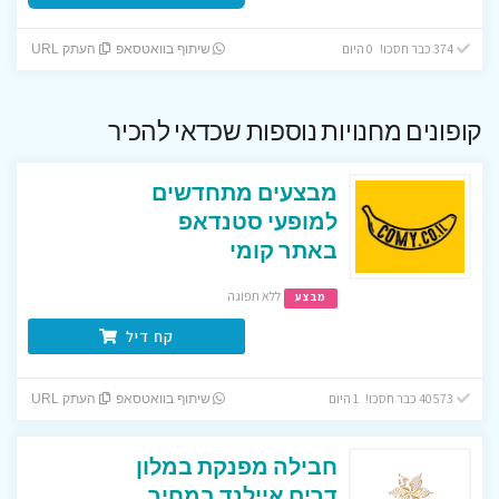
374 כבר חסכו! 0 היום
שיתוף בוואטסאפ
העתק URL
קופונים מחנויות נוספות שכדאי להכיר
מבצעים מתחדשים
למופעי סטנדאפ
באתר קומי
ללא תפוגה
מבצע
קח דיל
40573 כבר חסכו! 1 היום
שיתוף בוואטסאפ
העתק URL
חבילה מפנקת במלון
דרים איילנד במחיר