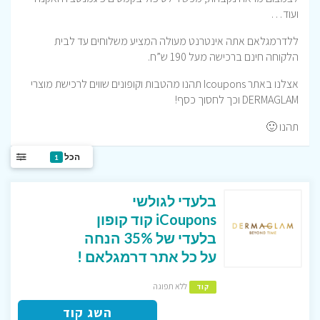
ועוד…
ללדרמגלאם אתה אינטרנט מעולה המציע משלוחים עד לבית
הלקוחה חינם ברכישה מעל 190 ש”ח.
אצלנו באתר Icoupons תהנו מהטבות וקופונים שווים לרכישת מוצרי
DERMAGLAM וכך לחסוך כסף!
תהנו 🙂
הכל
1
בלעדי לגולשי
iCoupons קוד קופון
בלעדי של 35% הנחה
על כל אתר דרמגלאם !
ללא תפוגה
קוד
השג קוד