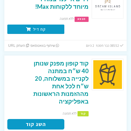
מיוחד ללקוחות Max!
ללא תפוגה
מבצע
קח דיל
38552 כבר חסכו! 2 היום
שיתוף בוואטסאפ
העתק URL
קוד קופון מפנק שנותן
40 ש״ח במתנה
לקנייה במשלוחה, 20
ש״ח לכל אחת
מההזמנות הראשונות
באפליקציה
ללא תפוגה
קוד
השג קוד