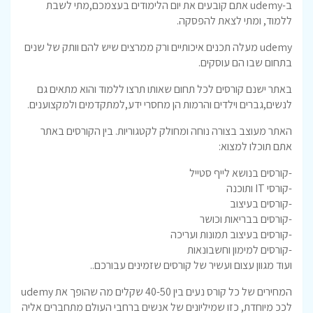
ב-udemy אתם קובעים את יום הלימודים בעצמכם,מתי לשבת
ללמוד, ומתי לצאת להפסקה.
udemy מעלה תכנים איכותיים ורק ממרצים שיש להם וותק של שנים
בתחום שבו הם עוסקים.
באתר ישנם קורסים לכל תחום שאותו תרצו ללמוד והוא מתאים גם
לנשים,גברים וילדים והרמות הן מחסרי ידע,למתקדמים ולמקצוענים.
האתר מעוצב בצורה נוחה ומחולק לקטגוריות. בין הקורסים באתר
אתם תוכלו למצוא:
-קורסים בנושא לייף סטייל
-קורסי IT ותוכנה
-קורסים בעיצוב
-קורסים בבריאות וכושר
-קורסים בעיצוב תמונות ועריכה
-קורסים למימון וחשבונאות
ועוד מגוון עצום ועשיר של קורסים שזמינים עבורכם..
המחירים של כל קורס נעים בין 40-50 שקלים מה שהופך את udemy
לככ מיוחדת, כזו שמיליונים של אנשים ברחבי העולם מתחברים אליה