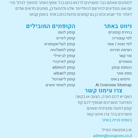
למותגים שאתם כבר מעוניינים לרכוש בהם בכל אופן! האתר ממשיך לגדול מדי
יום ואנו ממליצים להירשם לניוזלייטר שלנו ולהתעדכן, מותגים חדשים עולים
לאתר מדי שבוע וכמו כן גם קופונים מתעדכנים באתר באופן קבוע!
ניווט באתר
הקופונים המובילים
בחירת קופונים
קופון לטמו
לפי קטגוריה
קופון לאייס
לפי חנות / אתר
קופון לעליאקספרס
רשימת חנויות
קופון למשלוחה
צור קשר
קופון לביתילי
מאמרים
קופון לאייבורי
הוספת קופון
קופון לeSimo
מפת אתר
קופון לurban
חיפוש באתר
קופון לישרוטל
AI Overview Sitemap
קופון לסופר פארם
צרו עימנו קשר
האם יש לכם הערה, הצעה או בקשה
מאיתנו? מעוניינים שנוסיף לכם קוד
קופון לחנות ספציפית שאתם
מעוניינים בה? צרו איתנו קשר
בטופס פנייה באתר
.
או באמצעות המייל:
admin@icoupons.co.il