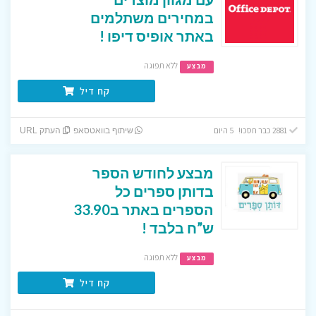
במחירים משתלמים
באתר אופיס דיפו !
ללא תפוגה
מבצע
קח דיל
2881 כבר חסכו! 5 היום
שיתוף בוואטסאפ
העתק URL
מבצע לחודש הספר
בדותן ספרים כל
הספרים באתר ב33.90
ש”ח בלבד !
ללא תפוגה
מבצע
קח דיל