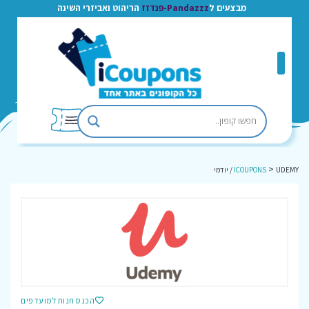
מבצעים ל
Pandazzz-פנדזז
הריהוט ואביזרי השינה
>
UDEMY / יודמי
ICOUPONS
הכנס חנות למועדפים