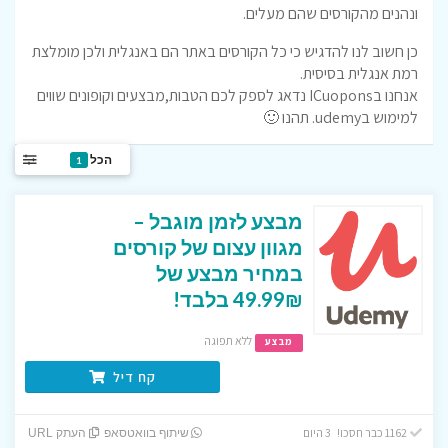
ונהנים מהקורסים שהם מעלים.
כן חשוב לנו להדגיש כי כל הקורסים באתר הם באנגלית ולכן מומלצת
רמת אנגלית בסיסית.
אנחנו בICuopons נדאג לספק לכם הטבות,מבצעים וקופונים שווים
למימוש בudemy. תהנו 🙂
הכל
1
מבצע לזמן מוגבל –
מגוון עצום של קורסים
במחיר מבצע של
49.99₪ בלבד!
ללא תפוגה
מבצע
קח דיל
1162 כבר חסכו! 3 היום
שיתוף בוואטסאפ
העתק URL