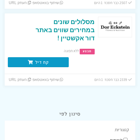
2507 כבר חסכו! 1 היום
שיתוף בוואטסאפ
העתק URL
מסלולים שונים
במחירים שווים באתר
דור אקשטיין !
ללא תפוגה
מבצע
קח דיל
2339 כבר חסכו! 1 היום
שיתוף בוואטסאפ
העתק URL
סינון לפי
קטגוריות