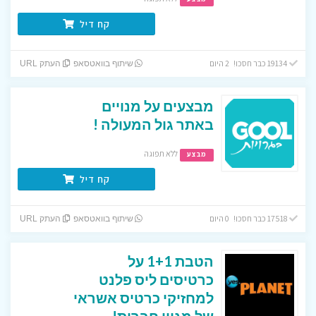
קח דיל
19134 כבר חסכו! 2 היום
שיתוף בוואטסאפ
העתק URL
מבצעים על מנויים
באתר גול המעולה !
ללא תפוגה
מבצע
קח דיל
17518 כבר חסכו! 0 היום
שיתוף בוואטסאפ
העתק URL
הטבת 1+1 על
כרטיסים ליס פלנט
למחזיקי כרטיס אשראי
של מגוון חברות!