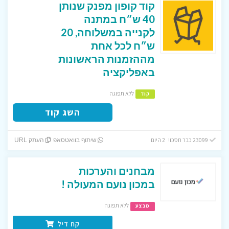
קוד קופון מפנק שנותן
40 ש״ח במתנה
לקנייה במשלוחה, 20
ש״ח לכל אחת
מההזמנות הראשונות
באפליקציה
ללא תפוגה
קוד
השג קוד
23099 כבר חסכו! 2 היום
שיתוף בוואטסאפ
העתק URL
מבחנים והערכות
במכון נועם המעולה !
ללא תפוגה
מבצע
קח דיל