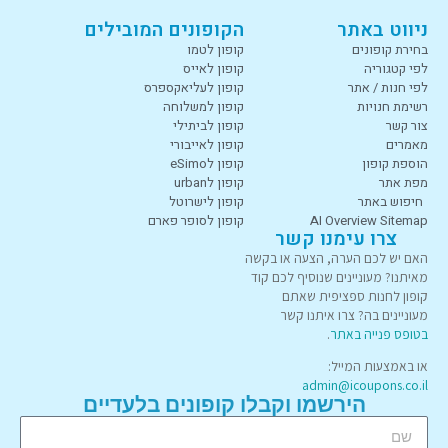
ניווט באתר
הקופונים המובילים
בחירת קופונים
קופון לטמו
לפי קטגוריה
קופון לאייס
לפי חנות / אתר
קופון לעליאקספרס
רשימת חנויות
קופון למשלוחה
צור קשר
קופון לביתילי
מאמרים
קופון לאייבורי
הוספת קופון
קופון לeSimo
מפת אתר
קופון לurban
חיפוש באתר
קופון לישרוטל
AI Overview Sitemap
קופון לסופר פארם
צרו עימנו קשר
האם יש לכם הערה, הצעה או בקשה
מאיתנו? מעוניינים שנוסיף לכם קוד
קופון לחנות ספציפית שאתם
מעוניינים בה? צרו איתנו קשר
בטופס פנייה באתר
.
או באמצעות המייל:
admin@icoupons.co.il
הירשמו וקבלו קופונים בלעדיים