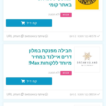
באתר קומי
ללא תפוגה
מבצע
קח דיל
40579 כבר חסכו! 2 היום
שיתוף בוואטסאפ
העתק URL
חבילה מפנקת במלון
דרים איילנד במחיר
מיוחד ללקוחות Max!
ללא תפוגה
מבצע
קח דיל
38554 כבר חסכו! 1 היום
שיתוף בוואטסאפ
העתק URL