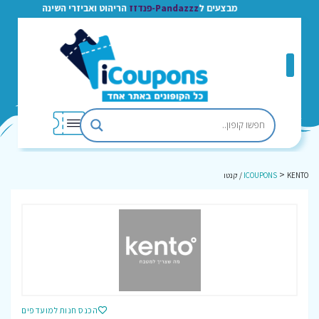
מבצעים ל
Pandazzz-פנדזז
הריהוט ואביזרי השינה
>
KENTO / קנטו
ICOUPONS
הכנס חנות למועדפים