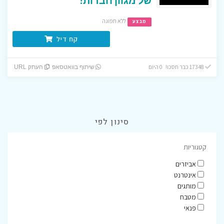
ללא תפוגה
מבצע
קח דיל
17348 כבר חסכו! 0 היום
שיתוף בוואטסאפ
העתק URL
סינון לפי
קטגוריות
אביזרים
אינטרנט
מותגים
מטבח
פנאי