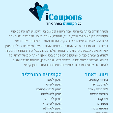
האתר הגדול ביותר בישראל עבור חיפוש קופונים בלעדיים, יש לנו את כל סוגי
הקופונים מקופונים של אוכל, ביגוד, הנעלה, אינטרנט וכו.. הייחודיות של האתר
שלנו היא שאנו מציעים לגולשים לקבל הנחות והטבות למותגים שהם באמת
רוצים לרכוש מהם! בשונה מאתרי הקופונים האחרים אשר מקשרים לדילים באופן
ישיר ומציעים מבצעים מתחלפים, באתר שלנו תוכלו לקבל את ההנחות וההטבות
למותגים שאתם כבר מעוניינים לרכוש בהם בכל אופן! האתר ממשיך לגדול מדי
יום ואנו ממליצים להירשם לניוזלייטר שלנו ולהתעדכן, מותגים חדשים עולים
לאתר מדי שבוע וכמו כן גם קופונים מתעדכנים באתר באופן קבוע!
ניווט באתר
הקופונים המובילים
בחירת קופונים
קופון לטמו
לפי קטגוריה
קופון לאייס
לפי חנות / אתר
קופון לעליאקספרס
רשימת חנויות
קופון למשלוחה
צור קשר
קופון לביתילי
מאמרים
קופון לאייבורי
הוספת קופון
קופון לeSimo