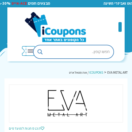
י השינה
מבצעים חמים
ACE-אייס
30%-50%!!! לחצו למעבר
>
EVA METAL ART / אוה מטאל ארט
ICOUPONS
הכנס חנות למועדפים