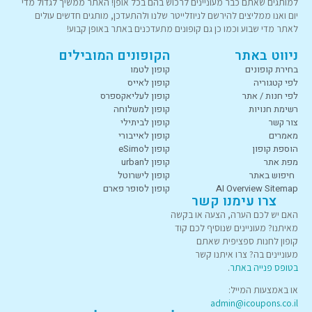
למותגים שאתם כבר מעוניינים לרכוש בהם בכל אופן! האתר ממשיך לגדול מדי
יום ואנו ממליצים להירשם לניוזלייטר שלנו ולהתעדכן, מותגים חדשים עולים
לאתר מדי שבוע וכמו כן גם קופונים מתעדכנים באתר באופן קבוע!
ניווט באתר
הקופונים המובילים
בחירת קופונים
קופון לטמו
לפי קטגוריה
קופון לאייס
לפי חנות / אתר
קופון לעליאקספרס
רשימת חנויות
קופון למשלוחה
צור קשר
קופון לביתילי
מאמרים
קופון לאייבורי
הוספת קופון
קופון לeSimo
מפת אתר
קופון לurban
חיפוש באתר
קופון לישרוטל
AI Overview Sitemap
קופון לסופר פארם
צרו עימנו קשר
האם יש לכם הערה, הצעה או בקשה
מאיתנו? מעוניינים שנוסיף לכם קוד
קופון לחנות ספציפית שאתם
מעוניינים בה? צרו איתנו קשר
בטופס פנייה באתר
.
או באמצעות המייל:
admin@icoupons.co.il