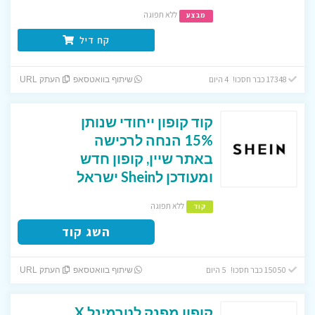
ללא תפוגה
מבצע
קח דיל
17348 כבר חסכו! 4 היום
שיתוף בוואטסאפ
העתק URL
קוד קופון ייחודי שנותן
15% הנחה לרכישה
באתר שיין, קופון חדש
ומעודכן לShein ישראל
ללא תפוגה
קוד
השג קוד
15050 כבר חסכו! 5 היום
שיתוף בוואטסאפ
העתק URL
קופון מפנק לטרמינל X