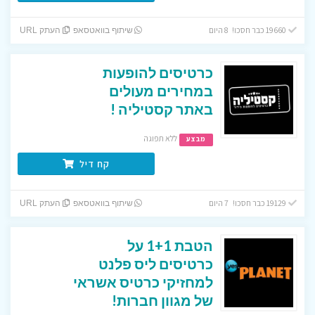
19660 כבר חסכו! 8 היום
שיתוף בוואטסאפ
העתק URL
כרטיסים להופעות
במחירים מעולים
באתר קסטיליה !
ללא תפוגה
מבצע
קח דיל
19129 כבר חסכו! 7 היום
שיתוף בוואטסאפ
העתק URL
הטבת 1+1 על
כרטיסים ליס פלנט
למחזיקי כרטיס אשראי
של מגוון חברות!