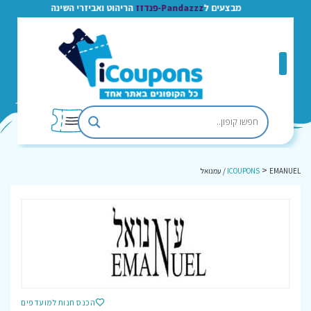
מבצעים ל
Pandazzz-פנדזז
הריהוט ואביזרי השינה
>
EMANUEL / עמנואל
ICOUPONS
הכנס חנות למועדפים