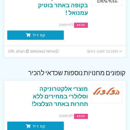
בקופה באתר בוטיק
עמנואל !
ללא תפוגה
מבצע
קח דיל
2593 כבר חסכו! 1 היום
שיתוף בוואטסאפ
העתק URL
קופונים מחנויות נוספות שכדאי להכיר
מוצרי אלקטרוניקה
וסלולרי במחירים ללא
תחרות באתר הצלצול!
ללא תפוגה
מבצע
קח דיל