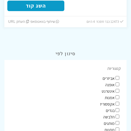
השג קוד
12473 כבר חסכו! 4 היום
שיתוף בוואטסאפ
העתק URL
סינון לפי
קטגוריות
אביזרים
אופנה
אינטרנט
אמנות
אקססוריז
בגדים
הלבשה
מותגים
מתנות