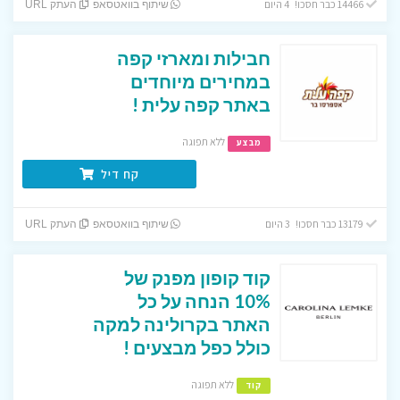
14466 כבר חסכו! 4 היום
שיתוף בוואטסאפ
העתק URL
חבילות ומארזי קפה
במחירים מיוחדים
באתר קפה עלית !
ללא תפוגה
מבצע
קח דיל
13179 כבר חסכו! 3 היום
שיתוף בוואטסאפ
העתק URL
קוד קופון מפנק של
10% הנחה על כל
האתר בקרולינה למקה
כולל כפל מבצעים !
ללא תפוגה
קוד