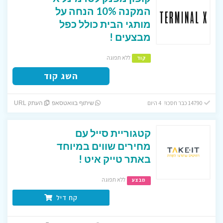
המקנה 10% הנחה על
מותגי הבית כולל כפל
מבצעים !
ללא תפוגה
קוד
השג קוד
14790 כבר חסכו! 4 היום
שיתוף בוואטסאפ
העתק URL
קטגוריית סייל עם
מחירים שווים במיוחד
באתר טייק איט !
ללא תפוגה
מבצע
קח דיל