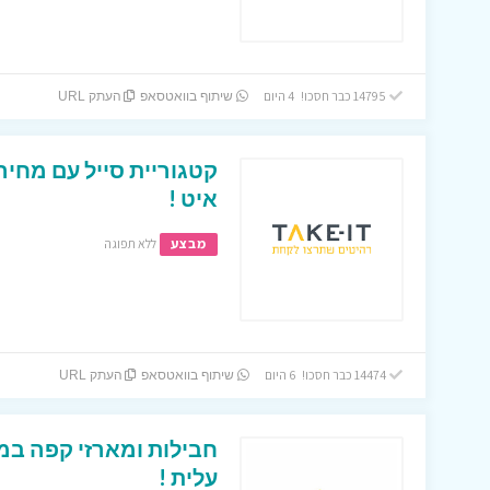
14795 כבר חסכו! 4 היום
שיתוף בוואטסאפ
העתק URL
קטגוריית סייל עם מחיר
איט !
מבצע
ללא תפוגה
14474 כבר חסכו! 6 היום
שיתוף בוואטסאפ
העתק URL
חבילות ומארזי קפה במ
עלית !