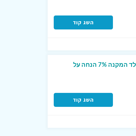
השג קוד
קוד קופון בלעדי לרוזנפלד המקנה 7% הנחה על
השג קוד