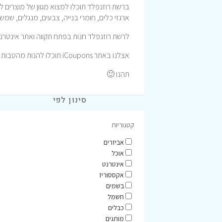
ברשת רוזנפלד תוכלו למצוא מגוון של מוצרים לעי
ארגזי כלים, חומרי בנייה, צבעים, מנגלים, שמשיו
לרשת רוזנפלד חנות בפתח תקווה ואתר אינטרנט
אצלנו באתר iCoupons תוכלו להנות מהטבות וקופונים לרכישה באתר רוזנפלד המעולה.
תהנו 🙂
סינון לפי
קטגוריות
אביזרים
אוכל
אינטרנט
אקססוריז
בשמים
חשמל
כבלים
מותגים