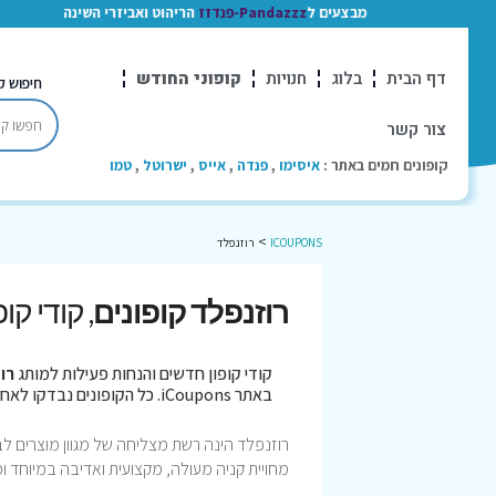
מבצעים ל
Pandazzz-פנדזז
הריהוט ואביזרי השינה
דף הבית
בלוג
חנויות
קופוני החודש
חיפוש ק
צור קשר
קופונים חמים באתר :
איסימו
,
פנדה
,
אייס
,
ישרוטל
,
טמו
>
ICOUPONS
רוזנפלד
רוזנפלד קופונים
, קודי קו
קודי קופון חדשים והנחות פעילות למותג
רו
באתר iCoupons. כל הקופונים נבדקו לאחרונה בתאריך 07/08/2026!
מחויית קניה מעולה, מקצועית ואדיבה במיוחד וממ