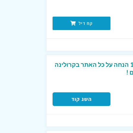
קח דיל
קוד קופון מפנק של 10% הנחה על כל האתר בקרולינה
 !
השג קוד