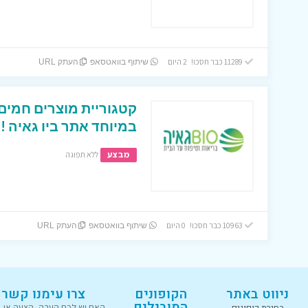
11289 כבר חסכו! 2 היום
שיתוף בוואטסאפ
העתק URL
קטגוריית מוצרים חמים 
במיוחד אתר ביו גאיה !!
מבצע
ללא תפוגה
10963 כבר חסכו! 0 היום
שיתוף בוואטסאפ
העתק URL
ניווט באתר
הקופונים
צרו עימנו קשר
המובילים
בחירת קופונים
האם יש לכם הערה, הצעה או