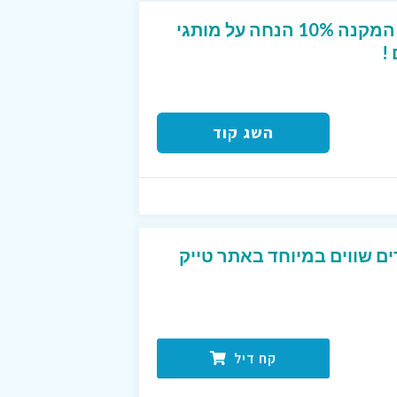
קופון מפנק לטרמינל X המקנה 10% הנחה על מותגי
!
השג קוד
ים שווים במיוחד באתר טייק
קח דיל