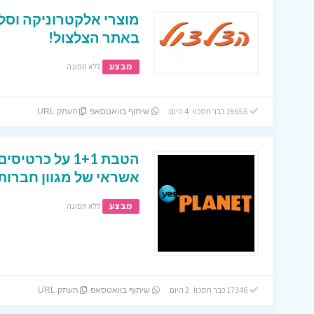
מוצרי אלקטרוניקה וסל
באתר הצלצול!
מבצע
ללא תפוגה
19656 כבר חסכו! 4 היום
שיתוף בוואטסאפ
העתק URL
הטבת 1+1 על כר
אשראי של מגוון חברות
מבצע
ללא תפוגה
17346 כבר חסכו! 2 היום
שיתוף בוואטסאפ
העתק URL