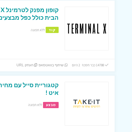
הבית כולל כפל מבצעים 
קוד
ללא תפוגה
14788 כבר חסכו! 2 היום
שיתוף בוואטסאפ
העתק URL
קטגוריית סייל עם מחיר
איט !
מבצע
ללא תפוגה