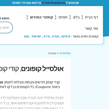
מבצעים ל
Pandazzz-פנדזז
הריהוט ואביזרי השינה
דף הבית
בלוג
חנויות
קופוני החודש
חיפוש ק
צור קשר
קופונים חמים באתר :
איסימו
,
פנדה
,
אייס
,
ישרוטל
,
טמו
>
ICOUPONS
אולסייל
אולסייל קופונים
, קודי קו
קודי קופון חדשים והנחות פעילות למותג
או
באתר iCoupons. כל הקופונים נבדקו לאחרונה בתאריך 06/08/2026!
חברת אולסייל הינה חברה טובה ומומלצת לרכיש
וקטנים לבית ולמטבח וגם לשימוש אישי, בכל הק
בה בראש שקט, צוות החברה דואג עבורכם למוצ