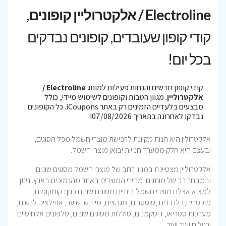
Electroline / אלקטרוליין קופונים
,
קודי קופון שעובדים, קופונים נבדקים
בכל יום!
קודי קופון חדשים והנחות פעילות למותג
Electroline /
אלקטרוליין
. מגוון הטבות וקופונים לשימוש מיידי, כולל
מבצעים בלעדיים הזמינים רק באתר iCoupons. כל הקופונים
נבדקו לאחרונה בתאריך 07/08/2026!
אלקטרולין היא חנות מקוונת לרכישת מוצרי חשמל מכל הסוגים,
ובעצם היא חלק ממערך חנויות יבואן מוצרי חשמל.
אלקטרוליין מצטיינת במגוון רחב של מוצרי חשמל מסוגים שונים
ובמבחר רב של מותגים. מחירי המוצרים באתר מהנמוכים בארץ. ניתן
למצוא אצלנו מוצרי חשמל ביתיים מסוגים שונים כגון : קומקומים,
מיקסרים,בלנדרים ,טוסטרים, מגהצים, מייבשי שיער, אפילציה לנשים,
מערכות סטריאו, דיסקמנים, סוללות מסוגים שונים, טלפונים אלחוטיים
ורגילים ועוד ועוד….