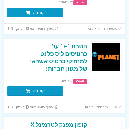
ללא תפוגה
מבצע
קח דיל
19669 כבר חסכו! 9 היום
שיתוף בוואטסאפ
העתק URL
הטבת 1+1 על
כרטיסים ליס פלנט
למחזיקי כרטיס אשראי
של מגוון חברות!
ללא תפוגה
מבצע
קח דיל
17350 כבר חסכו! 2 היום
שיתוף בוואטסאפ
העתק URL
קופון מפנק לטרמינל X