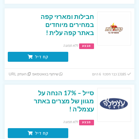
חבילות ומארזי קפה
במחירים מיוחדים
באתר קפה עלית !
ללא תפוגה
מבצע
קח דיל
13185 כבר חסכו! 6 היום
שיתוף בוואטסאפ
העתק URL
סייל – 17% הנחה על
מגוון של מצרים באתר
עצמל’ה !
ללא תפוגה
מבצע
קח דיל