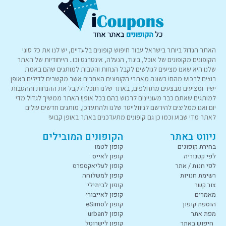
האתר הגדול ביותר בישראל עבור חיפוש קופונים בלעדיים, יש לנו את כל סוגי
הקופונים מקופונים של אוכל, ביגוד, הנעלה, אינטרנט וכו.. הייחודיות של האתר
שלנו היא שאנו מציעים לגולשים לקבל הנחות והטבות למותגים שהם באמת
רוצים לרכוש מהם! בשונה מאתרי הקופונים האחרים אשר מקשרים לדילים באופן
ישיר ומציעים מבצעים מתחלפים, באתר שלנו תוכלו לקבל את ההנחות וההטבות
למותגים שאתם כבר מעוניינים לרכוש בהם בכל אופן! האתר ממשיך לגדול מדי
יום ואנו ממליצים להירשם לניוזלייטר שלנו ולהתעדכן, מותגים חדשים עולים
לאתר מדי שבוע וכמו כן גם קופונים מתעדכנים באתר באופן קבוע!
ניווט באתר
הקופונים המובילים
בחירת קופונים
קופון לטמו
לפי קטגוריה
קופון לאייס
לפי חנות / אתר
קופון לעליאקספרס
רשימת חנויות
קופון למשלוחה
צור קשר
קופון לביתילי
מאמרים
קופון לאייבורי
הוספת קופון
קופון לeSimo
מפת אתר
קופון לurban
חיפוש באתר
קופון לישרוטל