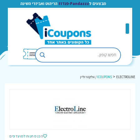
מבצעים ל
Pandazzz-פנדזז
הריהוט ואביזרי השינה
>
ELECTROLINE / אלקטרוליין
ICOUPONS
הכנס חנות למועדפים