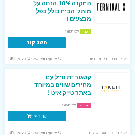
המקנה 10% הנחה על
מותגי הבית כולל כפל
מבצעים !
ללא תפוגה
קוד
השג קוד
14795 כבר חסכו! 4 היום
שיתוף בוואטסאפ
העתק URL
קטגוריית סייל עם
מחירים שווים במיוחד
באתר טייק איט !
ללא תפוגה
מבצע
קח דיל
14474 כבר חסכו! 6 היום
שיתוף בוואטסאפ
העתק URL