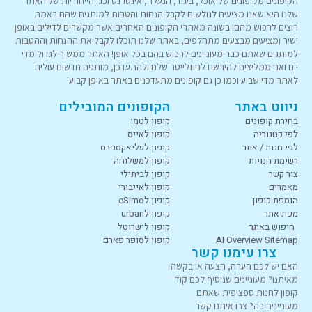
הקופונים מקופונים של אוכל, ביגוד, הנעלה, אינטרנט וכו.. הייחודיות של האתר
שלנו היא שאנו מציעים לגולשים לקבל הנחות והטבות למותגים שהם באמת
רוצים לרכוש מהם! בשונה מאתרי הקופונים האחרים אשר מקשרים לדילים באופן
ישיר ומציעים מבצעים מתחלפים, באתר שלנו תוכלו לקבל את ההנחות וההטבות
למותגים שאתם כבר מעוניינים לרכוש בהם בכל אופן! האתר ממשיך לגדול מדי
יום ואנו ממליצים להירשם לניוזלייטר שלנו ולהתעדכן, מותגים חדשים עולים
לאתר מדי שבוע וכמו כן גם קופונים מתעדכנים באתר באופן קבוע!
ניווט באתר
הקופונים המובילים
בחירת קופונים
קופון לטמו
לפי קטגוריה
קופון לאייס
לפי חנות / אתר
קופון לעליאקספרס
רשימת חנויות
קופון למשלוחה
צור קשר
קופון לביתילי
מאמרים
קופון לאייבורי
הוספת קופון
קופון לeSimo
מפת אתר
קופון לurban
חיפוש באתר
קופון לישרוטל
AI Overview Sitemap
קופון לסופר פארם
צרו עימנו קשר
האם יש לכם הערה, הצעה או בקשה
מאיתנו? מעוניינים שנוסיף לכם קוד
קופון לחנות ספציפית שאתם
מעוניינים בה? צרו איתנו קשר