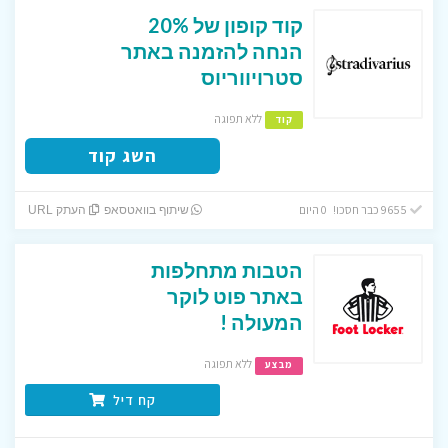
קוד קופון של 20%
הנחה להזמנה באתר
סטרויווריוס
ללא תפוגה
קוד
השג קוד
9655 כבר חסכו! 0 היום
שיתוף בוואטסאפ
העתק URL
הטבות מתחלפות
באתר פוט לוקר
המעולה !
ללא תפוגה
מבצע
קח דיל