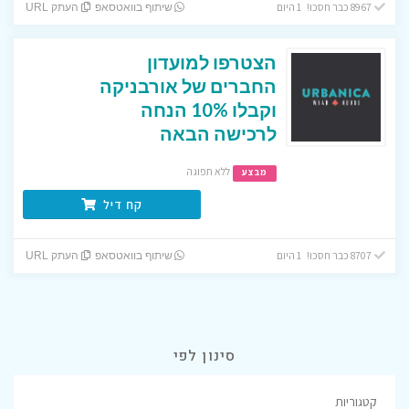
8967 כבר חסכו! 1 היום
שיתוף בוואטסאפ
העתק URL
הצטרפו למועדון
החברים של אורבניקה
וקבלו 10% הנחה
לרכישה הבאה
ללא תפוגה
מבצע
קח דיל
8707 כבר חסכו! 1 היום
שיתוף בוואטסאפ
העתק URL
סינון לפי
קטגוריות