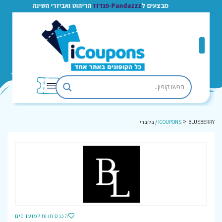
מבצעים ל
Pandazzz-פנדזז
הריהוט ואביזרי השינה
>
BLUEBERRY / בלוברי
ICOUPONS
הכנס חנות למועדפים