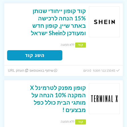
קוד קופון ייחודי שנותן
15% הנחה לרכישה
באתר שיין, קופון חדש
ומעודכן לShein ישראל
ללא תפוגה
קוד
השג קוד
15045 כבר חסכו! 0 היום
שיתוף בוואטסאפ
העתק URL
קופון מפנק לטרמינל X
המקנה 10% הנחה על
מותגי הבית כולל כפל
מבצעים !
ללא תפוגה
קוד