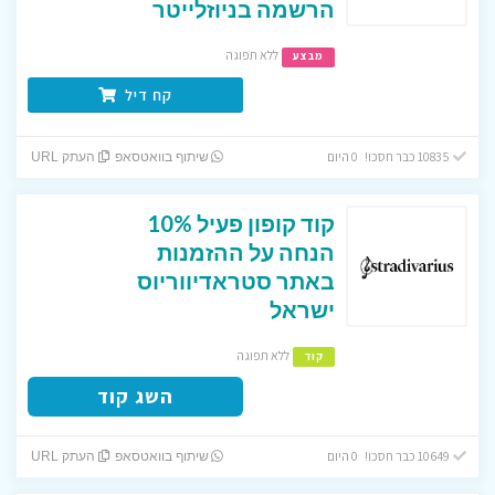
הרשמה בניוזלייטר
ללא תפוגה
מבצע
קח דיל
10835 כבר חסכו! 0 היום
שיתוף בוואטסאפ
העתק URL
קוד קופון פעיל 10%
הנחה על ההזמנות
באתר סטראדיווריוס
ישראל
ללא תפוגה
קוד
השג קוד
10649 כבר חסכו! 0 היום
שיתוף בוואטסאפ
העתק URL