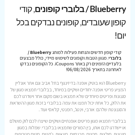
Blueberry / בלוברי קופונים
, קודי
קופון שעובדים, קופונים נבדקים בכל
יום!
קודי קופון חדשים והנחות פעילות למותג
Blueberry /
בלוברי
. מגוון הטבות וקופונים לשימוש מיידי, כולל מבצעים
בלעדיים הזמינים רק באתר iCoupons. כל הקופונים נבדקו
לאחרונה בתאריך 06/08/2026!
Blueberry הוא בוטיק אופנה בדיזינגוף בתל אביב וגם אתר אונליין
המציע פריטי אופנה יחודיים ושיקיים במיוחד, בבלוברי תמצאו מגוון של
סגנונות ופריטים מיוחדים שלא תמצאו בשום מקום אחר וישדרגו לכם
את הלוק, כל אחת יכול תמצו את עמה בבלוברי בזכות מגוון ההשראות
והסגנונטת שלהם: אורבי, וינטג’, רומנטי, קלאסי ועוד..
בבלוברי תמצאו מגוון פריטים אופנתיים ושיקיים שייצרו לכם לוק מושלם
או יישדרגו לכם אותו, בין המורים שתמצאו בבלוברי: שמלות במגוון
סגנונות, חולצות, סריגים, מכנסיים, חצאיות, ג’קטים, סטים מטריפים,