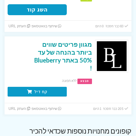
השג קוד
83 כבר חסכו! 0 היום
שיתוף בוואטסאפ
העתק URL
מגוון פריטים שווים
ביותר בהנחה של עד
50% באתר Blueberry
!
ללא תפוגה
מבצע
קח דיל
205 כבר חסכו! 1 היום
שיתוף בוואטסאפ
העתק URL
קופונים מחנויות נוספות שכדאי להכיר