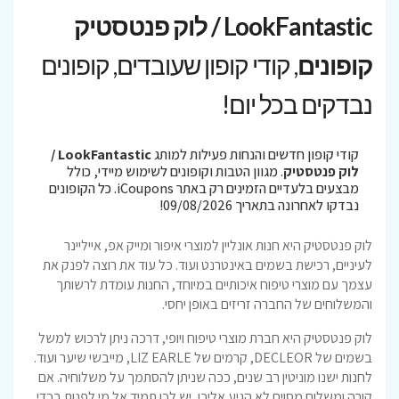
LookFantastic / לוק פנטסטיק
קופונים
, קודי קופון שעובדים, קופונים
נבדקים בכל יום!
קודי קופון חדשים והנחות פעילות למותג
LookFantastic /
לוק פנטסטיק
. מגוון הטבות וקופונים לשימוש מיידי, כולל
מבצעים בלעדיים הזמינים רק באתר iCoupons. כל הקופונים
נבדקו לאחרונה בתאריך 09/08/2026!
לוק פנטסטיק היא חנות אונליין למוצרי איפור ומייק אפ, אייליינר
לעיניים, רכישת בשמים באינטרנט ועוד. כל עוד את רוצה לפנק את
עצמך עם מוצרי טיפוח איכותיים במיוחד, החנות עומדת לרשותך
והמשלוחים של החברה זריזים באופן יחסי.
לוק פנטסטיק היא חברת מוצרי טיפוח ויופי, דרכה ניתן לרכוש למשל
בשמים של DECLEOR, קרמים של LIZ EARLE, מייבשי שיער ועוד.
לחנות ישנו מוניטין רב שנים, ככה שניתן להסתמך על משלוחיה. אם
קורה ומשלוח מסוים לא הגיע אליכן, יש לכן תמיד אל מי לפנות בכדי