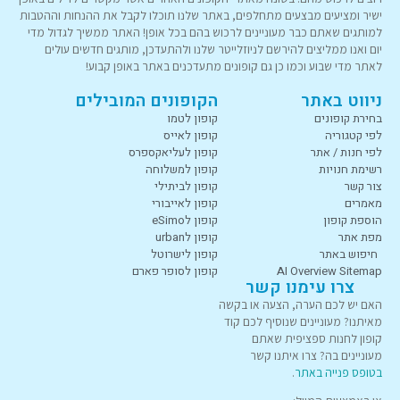
ישיר ומציעים מבצעים מתחלפים, באתר שלנו תוכלו לקבל את ההנחות וההטבות
למותגים שאתם כבר מעוניינים לרכוש בהם בכל אופן! האתר ממשיך לגדול מדי
יום ואנו ממליצים להירשם לניוזלייטר שלנו ולהתעדכן, מותגים חדשים עולים
לאתר מדי שבוע וכמו כן גם קופונים מתעדכנים באתר באופן קבוע!
ניווט באתר
הקופונים המובילים
בחירת קופונים
קופון לטמו
לפי קטגוריה
קופון לאייס
לפי חנות / אתר
קופון לעליאקספרס
רשימת חנויות
קופון למשלוחה
צור קשר
קופון לביתילי
מאמרים
קופון לאייבורי
הוספת קופון
קופון לeSimo
מפת אתר
קופון לurban
חיפוש באתר
קופון לישרוטל
AI Overview Sitemap
קופון לסופר פארם
צרו עימנו קשר
האם יש לכם הערה, הצעה או בקשה
מאיתנו? מעוניינים שנוסיף לכם קוד
קופון לחנות ספציפית שאתם
מעוניינים בה? צרו איתנו קשר
בטופס פנייה באתר
.