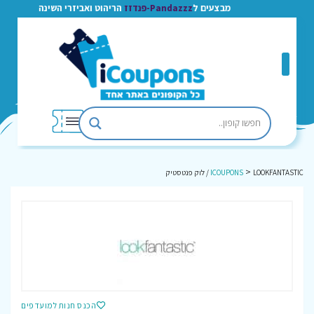
מבצעים ל
Pandazzz-פנדזז
הריהוט ואביזרי השינה
>
LOOKFANTASTIC / לוק פנטסטיק
ICOUPONS
הכנס חנות למועדפים