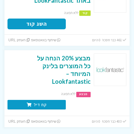
באתר LookFantastic
ללא תפוגה
קוד
השג קוד
461 כבר חסכו! 0 היום
שיתוף בוואטסאפ
העתק URL
מבצע 20% הנחה על
כל המוצרים בלינק
המיוחד –
Lookfantastic
ללא תפוגה
מבצע
קח דיל
403 כבר חסכו! 0 היום
שיתוף בוואטסאפ
העתק URL