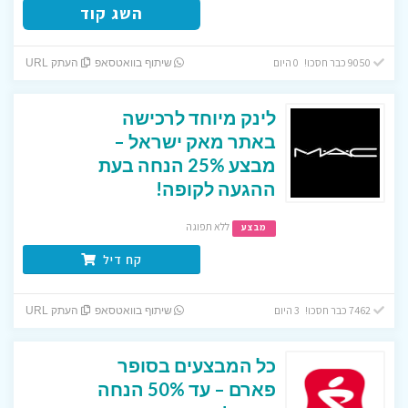
השג קוד
9050 כבר חסכו! 0 היום
שיתוף בוואטסאפ
העתק URL
לינק מיוחד לרכישה
באתר מאק ישראל –
מבצע 25% הנחה בעת
ההגעה לקופה!
ללא תפוגה
מבצע
קח דיל
7462 כבר חסכו! 3 היום
שיתוף בוואטסאפ
העתק URL
כל המבצעים בסופר
פארם – עד 50% הנחה