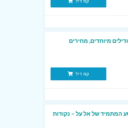
קח דיל
דילים מיוחדים, מחירים
קח דיל
ע המתמיד של אל על – נקודות