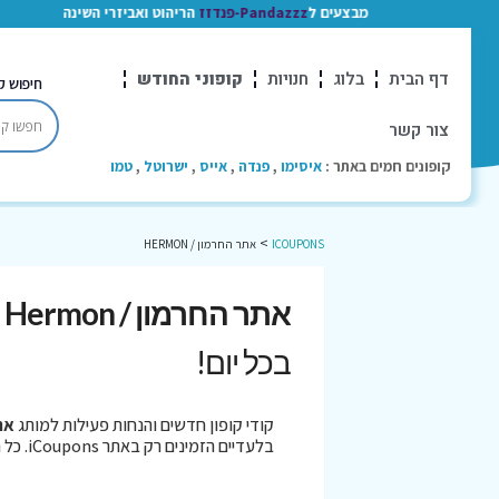
מבצעים ל
Pandazzz-פנדזז
הריהוט ואביזרי השינה
דף הבית
בלוג
חנויות
קופוני החודש
חיפוש ק
צור קשר
קופונים חמים באתר :
איסימו
,
פנדה
,
אייס
,
ישרוטל
,
טמו
>
ICOUPONS
אתר החרמון / HERMON
אתר החרמון / Hermon קופונים
בכל יום!
קודי קופון חדשים והנחות פעילות למותג
אתר
בלעדיים הזמינים רק באתר iCoupons. כל הקופונים נבדקו לאחרונה בתאריך 07/08/2026!