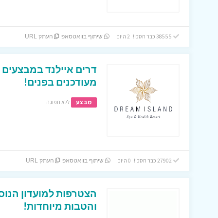
38555 כבר חסכו! 2 היום
שיתוף בוואטסאפ
העתק URL
דרים איילנד במבצעים ו
מעודכנים בפנים!
מבצע
ללא תפוגה
27902 כבר חסכו! 0 היום
שיתוף בוואטסאפ
העתק URL
הצטרפות למועדון הנוס
והטבות מיוחדות!