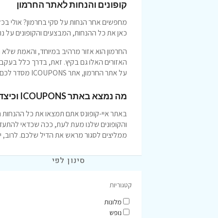
קופונים והנחות לאתר החרמון
מחפשים אחר הנחות על סקי בחרמון? אולי בכלל
כאן את כל ההנחות, המבצעים והקופונים על נופ
החרמון הוא אזור מרהיב במיוחד, והאמת שלא 
האזורים האלו גם בקיץ. זאת, בדרך כלל בעקב
על אתר החרמון, אתר ICOUPONS מסדר לכם את הנופש.
מה נמצא באתר ICOUPONS וכיצד נוזיל עלות נופש בחרמון
באתר איי-קופונס אתם תמצאו את כל ההנחות הכי
והקופונים שלנו מעת לעת, ככה שכדאי להתעדכן
ממליצים לסגור מראש את הדיל שלכם. לרוב, י
סינון לפי
קטגוריות
מלונות
נופש