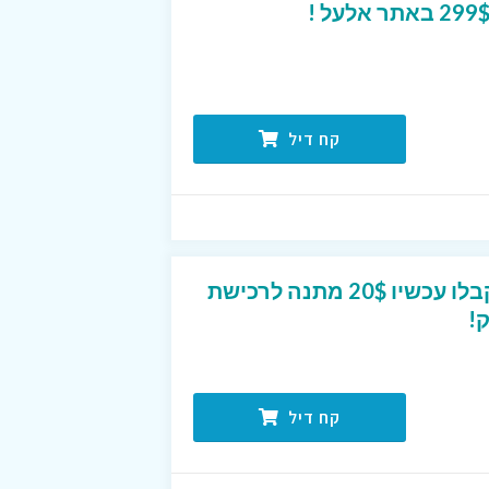
קח דיל
מבצע באתר גוליבר – קבלו עכשיו 20$ מתנה לרכישת
!
קח דיל