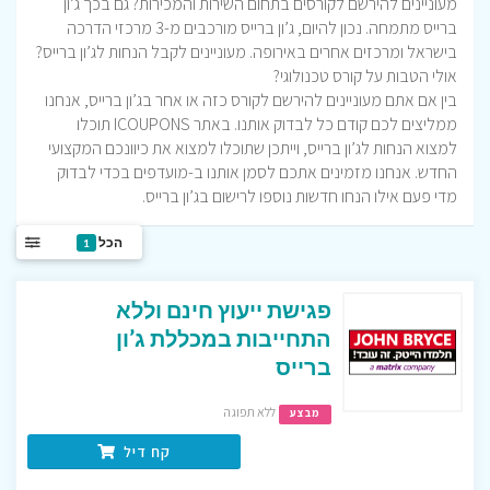
מעוניינים להירשם לקורסים בתחום השירות והמכירות? גם בכך ג’ון
ברייס מתמחה. נכון להיום, ג’ון ברייס מורכבים מ-3 מרכזי הדרכה
בישראל ומרכזים אחרים באירופה. מעוניינים לקבל הנחות לג’ון ברייס?
אולי הטבות על קורס טכנולוגי?
בין אם אתם מעוניינים להירשם לקורס כזה או אחר בג’ון ברייס, אנחנו
ממליצים לכם קודם כל לבדוק אותנו. באתר ICOUPONS תוכלו
למצוא הנחות לג’ון ברייס, וייתכן שתוכלו למצוא את כיוונכם המקצועי
החדש. אנחנו מזמינים אתכם לסמן אותנו ב-מועדפים בכדי לבדוק
מדי פעם אילו הנחו חדשות נוספו לרישום בג’ון ברייס.
הכל
1
פגישת ייעוץ חינם וללא
התחייבות במכללת ג’ון
ברייס
ללא תפוגה
מבצע
קח דיל