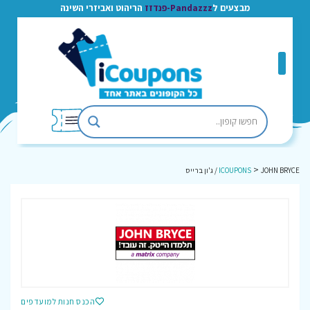
מבצעים ל
Pandazzz-פנדזז
הריהוט ואביזרי השינה
>
JOHN BRYCE / ג'ון ברייס
ICOUPONS
הכנס חנות למועדפים