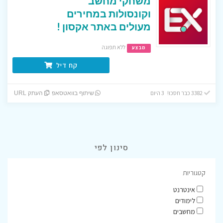
משחקי מחשב
וקונסולות במחירים
מעולים באתר אקסון !
ללא תפוגה
מבצע
קח דיל
3382 כבר חסכו! 3 היום
שיתוף בוואטסאפ
העתק URL
סינון לפי
קטגוריות
אינטרנט
לימודים
מחשבים