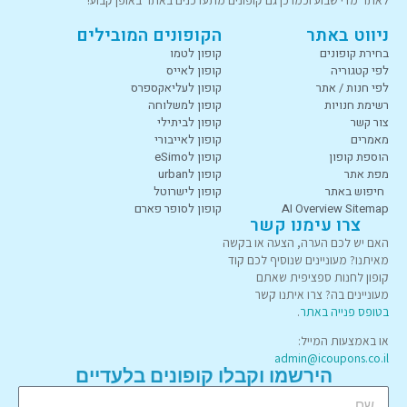
ניווט באתר
הקופונים המובילים
בחירת קופונים
קופון לטמו
לפי קטגוריה
קופון לאייס
לפי חנות / אתר
קופון לעליאקספרס
רשימת חנויות
קופון למשלוחה
צור קשר
קופון לביתילי
מאמרים
קופון לאייבורי
הוספת קופון
קופון לeSimo
מפת אתר
קופון לurban
חיפוש באתר
קופון לישרוטל
AI Overview Sitemap
קופון לסופר פארם
צרו עימנו קשר
האם יש לכם הערה, הצעה או בקשה
מאיתנו? מעוניינים שנוסיף לכם קוד
קופון לחנות ספציפית שאתם
מעוניינים בה? צרו איתנו קשר
בטופס פנייה באתר
.
או באמצעות המייל:
admin@icoupons.co.il
הירשמו וקבלו קופונים בלעדיים