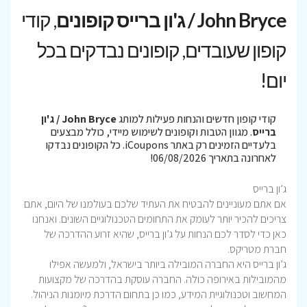
John Bryce / ג'ון ברייס קופונים
, קודי
קופון שעובדים, קופונים נבדקים בכל
יום!
קודי קופון חדשים והנחות פעילות למותג
John Bryce / ג'ון
ברייס
. מגוון הטבות וקופונים לשימוש מיידי, כולל מבצעים
בלעדיים הזמינים רק באתר iCoupons. כל הקופונים נבדקו
לאחרונה בתאריך 06/08/2026!
ג’ון ברייס
אם אתם מעוניינים להבטיח את העתיד שלכם בעולמנו של היום, אתם
צריכים להכיר יותר לעומק את התחומים הטכנולוגיים השונים. ואנחנו
כאן כדי לסדר לכם הנחות על ג’ון ברייס, שהיא זרוע ההדרכה של
חברת מטריקס.
ג’ון ברייס היא החברה המובילה ביותר בישראל, ולמעשה אפילו
מהמובילות באירופה כולה. החברה עוסקת בהדרכה של מקצועות
המחשוב וטכנולוגיית המידע, כמו כן בתחום הדרכת מיומנות הניהול.