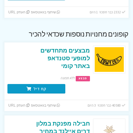
2332 כבר חסכו! 1 היום
שיתוף בוואטסאפ
העתק URL
קופונים מחנויות נוספות שכדאי להכיר
מבצעים מתחדשים
למופעי סטנדאפ
באתר קומי
ללא תפוגה
מבצע
קח דיל
40580 כבר חסכו! 3 היום
שיתוף בוואטסאפ
העתק URL
חבילה מפנקת במלון
דרים איילנד במחיר