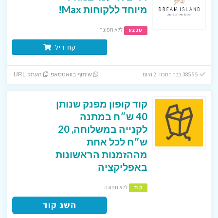
מיוחד ללקוחות Max!
ללא תפוגה
מבצע
קח דיל
38555 כבר חסכו! 2 היום
שיתוף בוואטסאפ
העתק URL
קוד קופון מפנק שנותן
40 ש״ח במתנה
לקנייה במשלוחה, 20
ש״ח לכל אחת
מההזמנות הראשונות
באפליקציה
ללא תפוגה
קוד
השג קוד