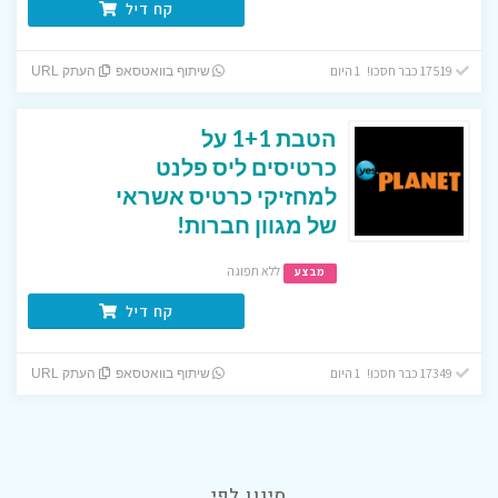
קח דיל
17519 כבר חסכו! 1 היום
שיתוף בוואטסאפ
העתק URL
הטבת 1+1 על
כרטיסים ליס פלנט
למחזיקי כרטיס אשראי
של מגוון חברות!
ללא תפוגה
מבצע
קח דיל
17349 כבר חסכו! 1 היום
שיתוף בוואטסאפ
העתק URL
סינון לפי