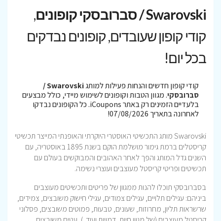
Swarovski / סברובסקי קופונים
,
קודי קופון שעובדים, קופונים נבדקים
בכל יום!
קודי קופון חדשים והנחות פעילות למותג
Swarovski /
סברובסקי
. מגוון הטבות וקופונים לשימוש מיידי, כולל מבצעים
בלעדיים הזמינים רק באתר iCoupons. כל הקופונים נבדקו
לאחרונה בתאריך 07/08/2026!
Swarovski מותג התכשיטי האוסטרי היוקרתי והאופנתי המייצר תכשיטי
קריסטלים ברמת גימור מושלמת הוקם בשנת 1895 באוסטריה, עם
השנים גדל המותג והפך לאחר האהובים והמבוקשים בעולם עם
תכשיטים ופריטי קריסטל מעוצבים ועוצרי נשימה.
בסברובסקי תוכלו להנות ממגוון של פריטים ותכשיטים מעוצבים
ביניהם: עגילים תלויים, עגילים צמודים, עגילי חישוק משובצים, צמידים,
שרשראות תליון, מחרוזות, שעונים, טבעות, פמוטים משובצים, פסלוני
קריסטל מעוצבים (של מגוון חיות, דמויות ועוד..), עטים משובצים,