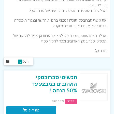
נברשות ועוד..
הכל עם הריסטלים המושלמים והידועים של סברובסקי.
את מוצרי סברובסקי תוכלו למצוא בחנויות הרשת ובנקודות מכירה
ברחבי הארץ וגם באתרי תכשיטי יוקרה.
אצלנו האתר Icoupons תוכלו למצוא הטבות וקופונים לרכישה של
תכשיטי סברובסקי האהובים וככה לחסוך כסף.
תהנו 🙂
הכל
1
תכשיטי סברובסקי
האהובים במבצע עד
50% הנחה !
ללא תפוגה
מבצע
קח דיל