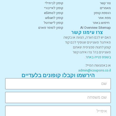
צור קשר
קופון לביתילי
מאמרים
קופון לאייבורי
הוספת קופון
קופון לeSimo
מפת אתר
קופון לurban
חיפוש באתר
קופון לישרוטל
AI Overview Sitemap
קופון לסופר פארם
צרו עימנו קשר
האם יש לכם הערה, הצעה או בקשה
מאיתנו? מעוניינים שנוסיף לכם קוד
קופון לחנות ספציפית שאתם
מעוניינים בה? צרו איתנו קשר
בטופס פנייה באתר
.
או באמצעות המייל:
admin@icoupons.co.il
הירשמו וקבלו קופונים בלעדיים