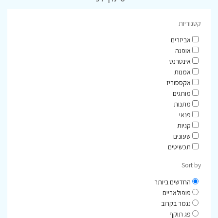
קטגוריות
אביזרים
אופנה
אינטרנט
אמנות
אקססוריז
מותגים
מתנות
פנאי
קניות
שעונים
תכשיטים
Sort by
החדשים ביותר
פופולאריים
נגמר בקרוב
פג תוקף